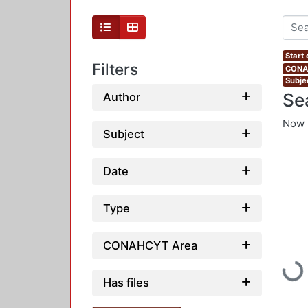
Start 
Filters
CONAH
Subje
Se
Author
Now 
Subject
Date
Type
CONAHCYT Area
Load
Has files