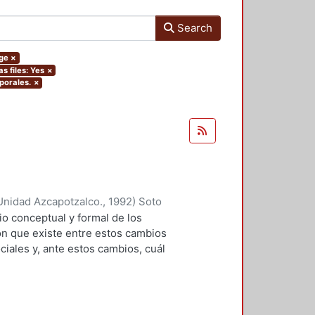
Search
rge
×
as files: Yes
×
porales.
×
Unidad Azcapotzalco.
,
1992
)
Soto
 conceptual y formal de los
ción que existe entre estos cambios
iales y, ante estos cambios, cuál
os? El autor escoge un ámbito
ersona, el hoy llamado cuarto de
 establecido a través de un
s respuestas a estas preguntas.