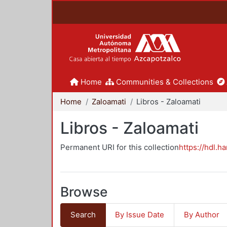
Home
Communities & Collections
Home
Zaloamati
Libros - Zaloamati
Libros - Zaloamati
Permanent URI for this collection
https://hdl.h
Browse
Search
By Issue Date
By Author