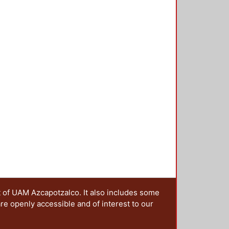
nales del cuarto de baño, sino
 lo utiliza, las expectativas que
miedos y otros aspectos y
t of UAM Azcapotzalco. It also includes some
are openly accessible and of interest to our