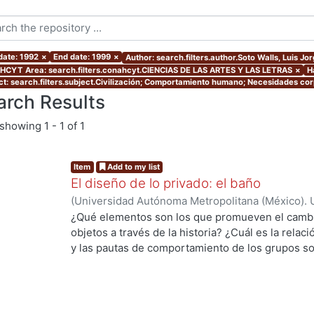
date: 1992
×
End date: 1999
×
Author: search.filters.author.Soto Walls, Luis Jo
CYT Area: search.filters.conahcyt.CIENCIAS DE LAS ARTES Y LAS LETRAS
×
H
ct: search.filters.subject.Civilización; Comportamiento humano; Necesidades cor
arch Results
showing
1 - 1 of 1
Item
Add to my list
El diseño de lo privado: el baño
(
Universidad Autónoma Metropolitana (México). 
Walls, Luis Jorge
¿Qué elementos son los que promueven el cambio
objetos a través de la historia? ¿Cuál es la rela
y las pautas de comportamiento de los grupos soc
es el papel que desempeña el diseño de product
ing...
cotidiano, relacionado con la intimidad de cada p
baño, y las pautas de comportamiento que se han
proceso histórico-social, para encontrar posible