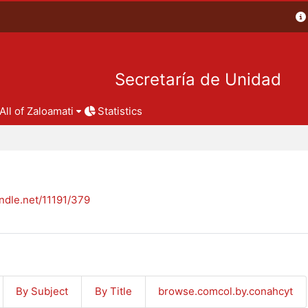
Secretaría de Unidad
All of Zaloamati
Statistics
andle.net/11191/379
By Subject
By Title
browse.comcol.by.conahcyt