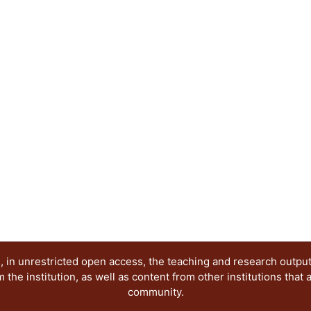
Toca así no sólo los aspectos operativos y funcio
también la manera específica en la que cada quien
tiene, sus gustos y preferencias, sus fantasías, 
expresiones de la intimidad cotidiana.
 in unrestricted open access, the teaching and research outpu
he institution, as well as content from other institutions that 
community.