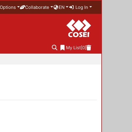
Options
Collaborate
EN
Log In
My List
[0]