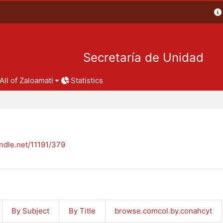
Secretaría de Unidad
All of Zaloamati
Statistics
andle.net/11191/379
By Subject
By Title
browse.comcol.by.conahcyt