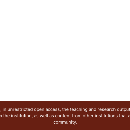
también la manera específica en la que cada quien
tiene, sus gustos y preferencias, sus fantasías, 
expresiones de la intimidad cotidiana.
 in unrestricted open access, the teaching and research outpu
he institution, as well as content from other institutions that 
community.