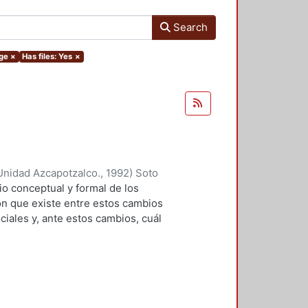
Search
rge
×
Has files: Yes
×
Unidad Azcapotzalco.
,
1992
)
Soto
 conceptual y formal de los
ción que existe entre estos cambios
iales y, ante estos cambios, cuál
os? El autor escoge un ámbito
ersona, el hoy llamado cuarto de
 establecido a través de un
s respuestas a estas preguntas.
nales del cuarto de baño, sino