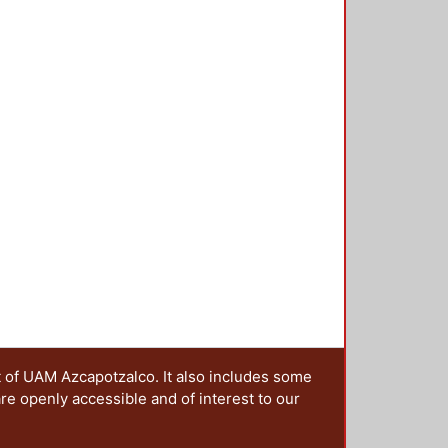
 lo utiliza, las expectativas que
miedos y otros aspectos y
t of UAM Azcapotzalco. It also includes some
are openly accessible and of interest to our