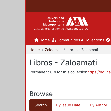
Home
Communities & Collections
Home
Zaloamati
Libros - Zaloamati
Libros - Zaloamati
Permanent URI for this collection
https://hdl.h
Browse
Search
By Issue Date
By Author