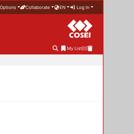
Options
Collaborate
EN
Log In
My List
[0]