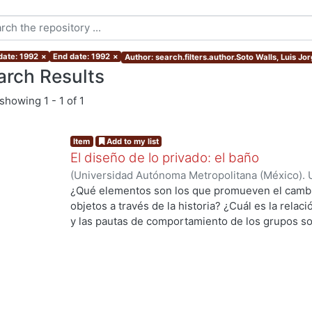
date: 1992
×
End date: 1992
×
Author: search.filters.author.Soto Walls, Luis Jo
arch Results
showing
1 - 1 of 1
Item
Add to my list
El diseño de lo privado: el baño
(
Universidad Autónoma Metropolitana (México). 
Walls, Luis Jorge
¿Qué elementos son los que promueven el cambio
objetos a través de la historia? ¿Cuál es la rela
y las pautas de comportamiento de los grupos soc
es el papel que desempeña el diseño de product
ng...
cotidiano, relacionado con la intimidad de cada p
baño, y las pautas de comportamiento que se han
proceso histórico-social, para encontrar posible
Toca así no sólo los aspectos operativos y funcio