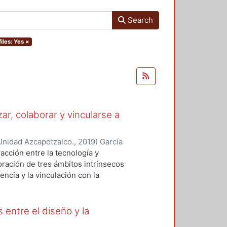
Search
iles: Yes
×
ar, colaborar y vincularse a
Unidad Azcapotzalco.
,
2019
)
García
illa, Alda Maria
racción entre la tecnología y
ración de tres ámbitos intrínsecos
encia y la vinculación con la
berto García Madrid:
lisis sobre tres conferencias
re temas de tecnología,
 entre el diseño y la
e las charlas propicia que algunos