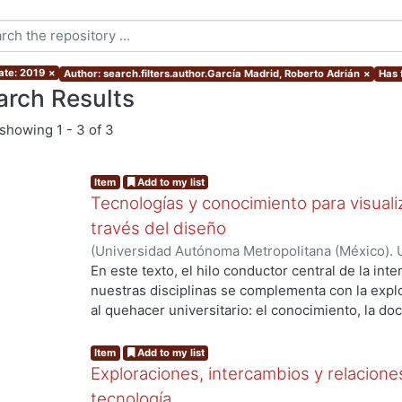
ate: 2019
×
Author: search.filters.author.García Madrid, Roberto Adrián
×
Has f
arch Results
showing
1 - 3 of 3
Item
Add to my list
Tecnologías y conocimiento para visualiz
través del diseño
(
Universidad Autónoma Metropolitana (México). 
Madrid, Roberto Adrián
;
Sainz, Itzel
;
Zizumbo Alam
En este texto, el hilo conductor central de la inte
nuestras disciplinas se complementa con la explo
al quehacer universitario: el conocimiento, la doc
sociedad. El libro comienza con un ensayo de Ro
“Visualización en el TED”, donde comparte un aná
Item
Add to my list
alojadas en ese popular canal de divulgación sob
Exploraciones, intercambios y relaciones
entretenimiento y diseño. El tiempo restringido d
tecnología