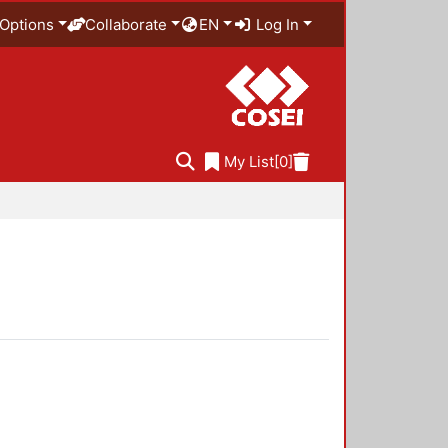
Options
Collaborate
EN
Log In
My List
[0]