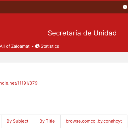
Secretaría de Unidad
All of Zaloamati
Statistics
andle.net/11191/379
By Subject
By Title
browse.comcol.by.conahcyt