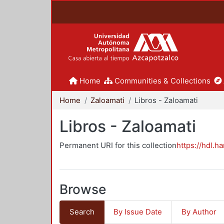
Home
Communities & Collections
Home
Zaloamati
Libros - Zaloamati
Libros - Zaloamati
Permanent URI for this collection
https://hdl.h
Browse
Search
By Issue Date
By Author