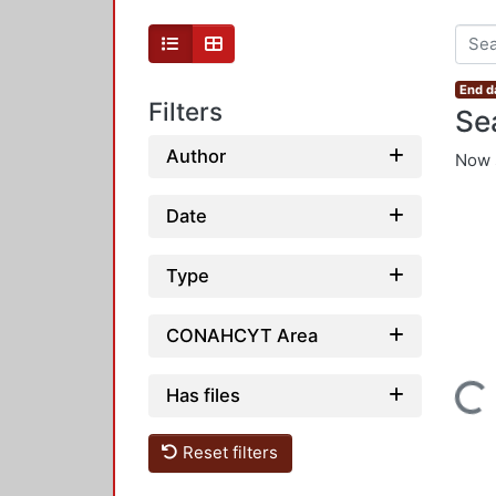
End d
Filters
Se
Author
Now 
Date
Type
CONAHCYT Area
Loading...
Has files
Reset filters