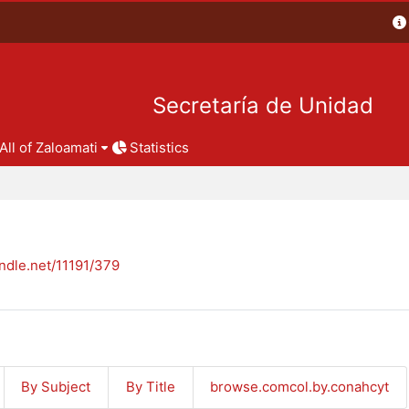
Secretaría de Unidad
All of Zaloamati
Statistics
andle.net/11191/379
By Subject
By Title
browse.comcol.by.conahcyt