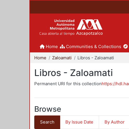
Home
Communities & Collections
Home
Zaloamati
Libros - Zaloamati
Libros - Zaloamati
Permanent URI for this collection
https://hdl.h
Browse
Search
By Issue Date
By Author