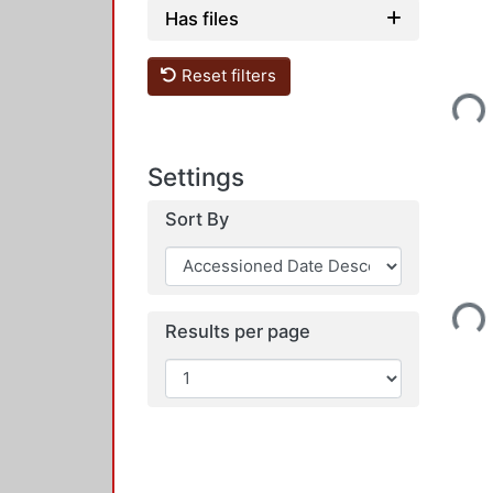
Has files
Loadin
Reset filters
Settings
Sort By
Loadin
Results per page
Loadin