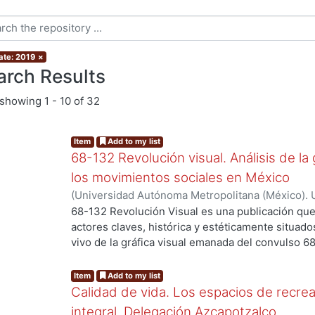
ate: 2019
×
arch Results
showing
1 - 10 of 32
Item
Add to my list
68-132 Revolución visual. Análisis de la 
los movimientos sociales en México
(
Universidad Autónoma Metropolitana (México). 
Ortiz Leroux, Jorge Gabriel
;
Arroyo Pedroza, Ver
68-132 Revolución Visual es una publicación que
g...
Vega, Jorge
;
Del Castillo Troncoso, Alberto
;
Quir
actores claves, histórica y estéticamente situad
Casas, Arnulfo
;
Tamayo, Sergio
;
Moreno Corso, A
vivo de la gráfica visual emanada del convulso 6
Martínez Huerta, Joel
;
Franco, Itandehui
;
Ortíz "
persistentes movimientos sociales, esa intensid
resistencia se extendió a lo largo de varias déc
Item
Add to my list
los territorios contemporáneos de la relación en
Calidad de vida. Los espacios de recrea
sentido, los objetivos de la presente publicació
integral, Delegación Azcapotzalco