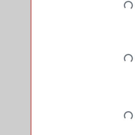
Loadin
Loadin