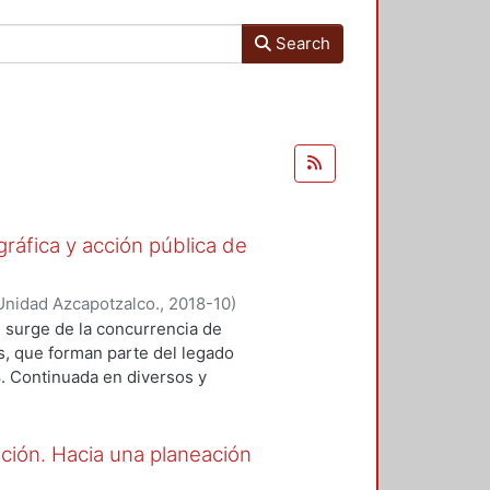
Search
gráfica y acción pública de
Unidad Azcapotzalco.
,
2018-10
)
ónica
;
Lizarazo Arias, Diego
;
Pérez
 surge de la concurrencia de
oz Trejo, Jose Othon
;
Aquino
os, que forman parte del legado
lejandro
;
Hijar Gonzalez, Cristina
;
8. Continuada en diversos y
Gritón", Antonio
;
Barrios, Jose Luis
ad de formas y modalidades de la
adas para ubicarse y prolongarse en
tre imagen y protesta. En este
ción. Hacia una planeación
n colectiva se pueden resumir en