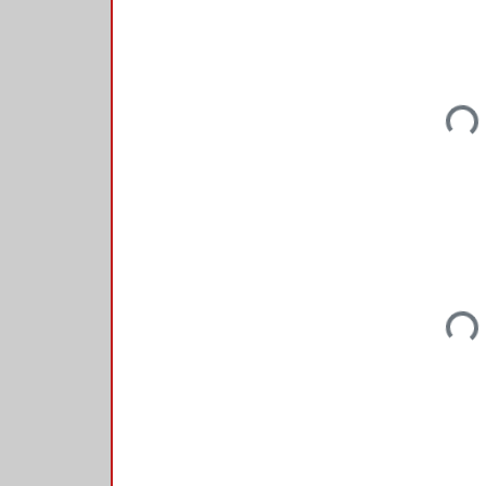
Loadin
Loadin