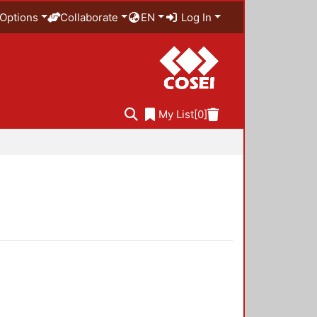
Options
Collaborate
EN
Log In
My List
[0]