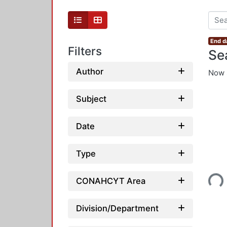
End d
Filters
Se
Author
Now 
Subject
Date
Type
Loadin
CONAHCYT Area
Division/Department