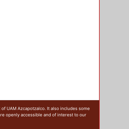
de utilidad como fuente del valor y
 principio de racionalidad
t of UAM Azcapotzalco. It also includes some
are openly accessible and of interest to our