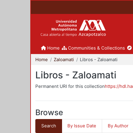
Home
Communities & Collections
Home
Zaloamati
Libros - Zaloamati
Libros - Zaloamati
Permanent URI for this collection
https://hdl.h
Browse
Search
By Issue Date
By Author