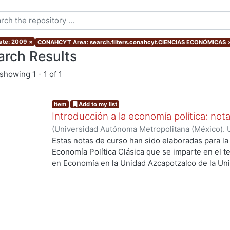
ate: 2009
×
CONAHCYT Area: search.filters.conahcyt.CIENCIAS ECONÓMICAS
arch Results
showing
1 - 1 of 1
Item
Add to my list
Introducción a la economía política: not
(
Universidad Autónoma Metropolitana (México). 
Lechuga-Montenegro, Jesús
Estas notas de curso han sido elaboradas para la 
Economía Política Clásica que se imparte en el te
en Economía en la Unidad Azcapotzalco de la Un
El objetivo general es analizar la construcción 
problema del valor. Los objetivos particulares son
corrientes de pensamiento económico que explic
excedente en el mercantilismo y la fisiocracia, d
Adam Smith y David Ricardo (la economía clásica) 