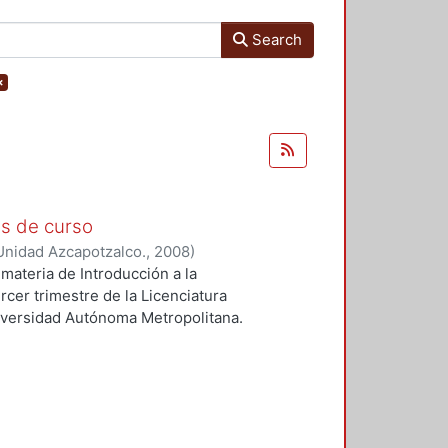
Search
×
as de curso
Unidad Azcapotzalco.
,
2008
)
materia de Introducción a la
rcer trimestre de la Licenciatura
iversidad Autónoma Metropolitana.
del discurso económico en tomo al
 los de identificar las principales
an los problemas de riqueza y
el trabajo como fuente del valor en
y Karl Marx (crítica de la