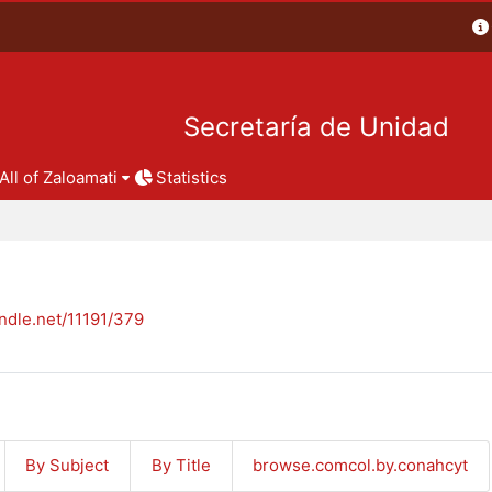
Secretaría de Unidad
All of Zaloamati
Statistics
andle.net/11191/379
By Subject
By Title
browse.comcol.by.conahcyt