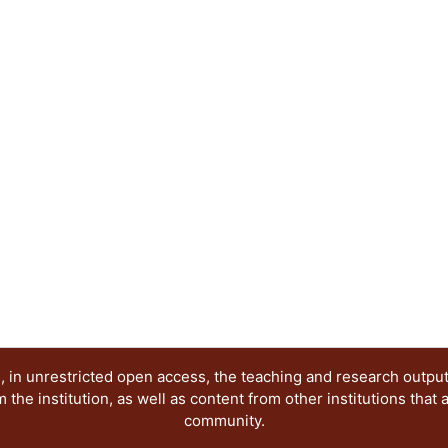
economía política); y concluir con los conceptos 
la maximización del bienestar como expresión del
económica (teoría marginalista o neoclásica).
 in unrestricted open access, the teaching and research outpu
he institution, as well as content from other institutions that 
community.