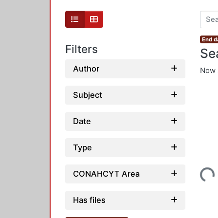
End d
Filters
Se
Author
Now 
Subject
Date
Type
Loading...
CONAHCYT Area
Has files