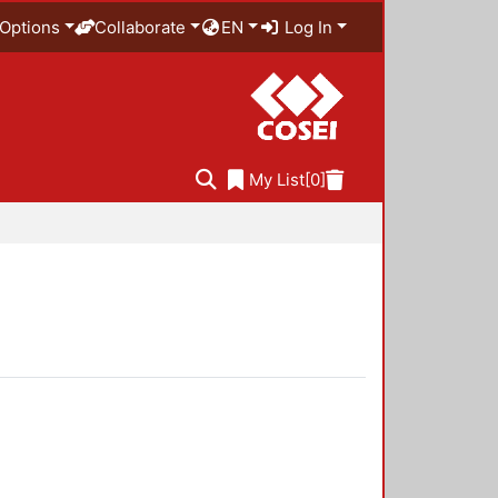
Options
Collaborate
EN
Log In
My List
[0]