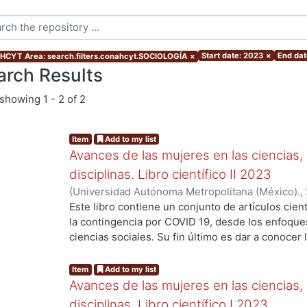
Start date: 2023
×
End dat
CYT Area: search.filters.conahcyt.SOCIOLOGÍA
×
arch Results
showing
1 - 2 of 2
Item
Add to my list
Avances de las mujeres en las ciencias,
disciplinas. Libro científico II 2023
(
Universidad Autónoma Metropolitana (México).
,
Verónica María Teresa
;
Espinosa Reyes, Karla Mó
Este libro contiene un conjunto de artículos cient
Hernández Ortiz, Anantli Itzel
;
Rodríguez López,
la contingencia por COVID 19, desde los enfoques 
Rodrigo Ivan
;
Palma Fierro, Erick Rey
;
Gómez Cruz
ciencias sociales. Su fin último es dar a conocer 
ng...
Moreno Entzin, Diana Cristina
;
Martínez Hernánde
perspectiva de género. De esta manera, la compi
Orozco, Lorena Sofía
;
Soto Valladares, Ana Guad
figuras relevantes de la academia mexicana: Ana
Item
Add to my list
Rojo Domínguez, Arturo
;
Morales Otal, Adriana M
González y Silvana Levi Levi con el propósito de 
Avances de las mujeres en las ciencias,
Rivera Carranza, Tania
;
Azaola Espinosa, Alejand
una en los campos de la literatura, la botánica y
disciplinas. Libro científico I 2023