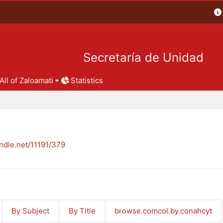
Secretaría de Unidad
All of Zaloamati
Statistics
andle.net/11191/379
By Subject
By Title
browse.comcol.by.conahcyt