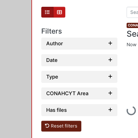
CONAH
Filters
Se
Author
Now 
Date
Type
CONAHCYT Area
Loadi
Has files
Reset filters