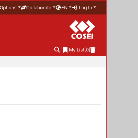
Options
Collaborate
EN
Log In
My List
[0]