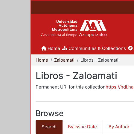
Home
Communities & Collections
Home
Zaloamati
Libros - Zaloamati
Libros - Zaloamati
Permanent URI for this collection
https://hdl.h
Browse
Search
By Issue Date
By Author