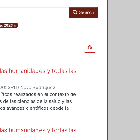
Search
e: 2023
×
 las humanidades y todas las
2023-11
)
Nava Rodríguez,
nica
;
González Díaz, Karla Iveth
;
íficos realizados en el contexto de
 Carmen Paulina
;
Liceaga Mendoza,
de las ciencias de la salud y las
, Yoalli
;
Nájera Medina, Oralia
;
los avances científicos desde la
z, Angélica Graciela
;
Orozco
lación incluye semblanzas de tres
alupe
;
Arregui Mena, Ana Leticia
;
 Rosa López-Ferrari Aralia López
argarita
;
Ferreira Nuño, Armando
;
sistematizar los aportes de cada
 las humanidades y todas las
ro Alberto
;
Gomez-Escamilla,
 la geografía respectivamente