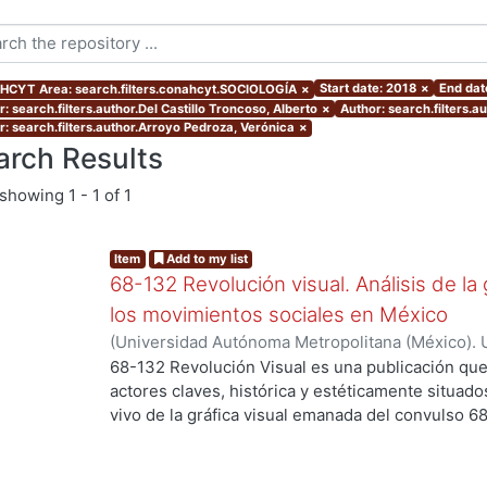
Start date: 2018
×
End dat
CYT Area: search.filters.conahcyt.SOCIOLOGÍA
×
: search.filters.author.Del Castillo Troncoso, Alberto
×
Author: search.filters.au
r: search.filters.author.Arroyo Pedroza, Verónica
×
arch Results
showing
1 - 1 of 1
Item
Add to my list
68-132 Revolución visual. Análisis de la 
los movimientos sociales en México
(
Universidad Autónoma Metropolitana (México). 
Ortiz Leroux, Jorge Gabriel
;
Arroyo Pedroza, Ver
68-132 Revolución Visual es una publicación que
Vega, Jorge
;
Del Castillo Troncoso, Alberto
;
Quir
actores claves, histórica y estéticamente situad
Casas, Arnulfo
;
Tamayo, Sergio
;
Moreno Corso, A
vivo de la gráfica visual emanada del convulso 6
Martínez Huerta, Joel
;
Franco, Itandehui
;
Ortíz "
persistentes movimientos sociales, esa intensid
resistencia se extendió a lo largo de varias déc
los territorios contemporáneos de la relación en