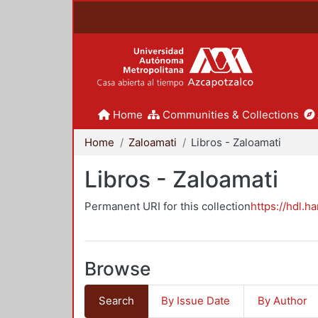
Home
Communities & Collections
Home
Zaloamati
Libros - Zaloamati
Libros - Zaloamati
Permanent URI for this collection
https://hdl.h
Browse
Search
By Issue Date
By Author