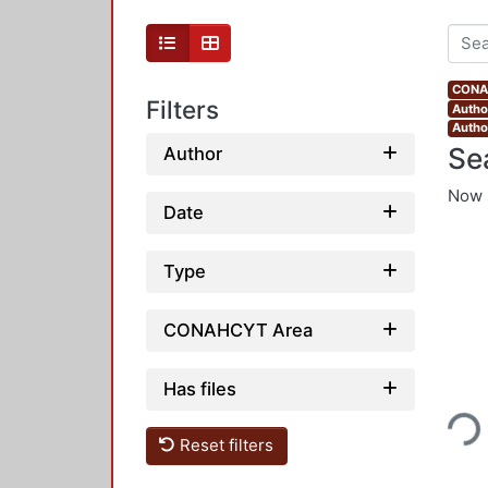
CONAH
Filters
Author
Autho
Se
Author
Now 
Date
Type
CONAHCYT Area
Loading...
Has files
Reset filters