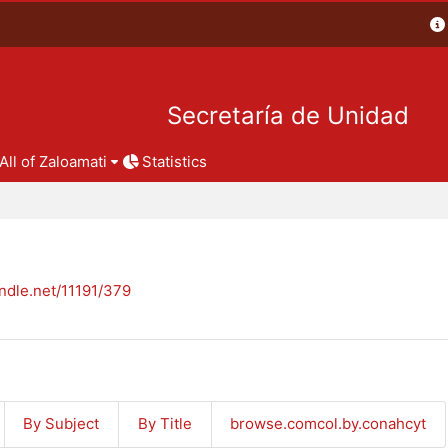
Secretaría de Unidad
All of Zaloamati
Statistics
andle.net/11191/379
By Subject
By Title
browse.comcol.by.conahcyt