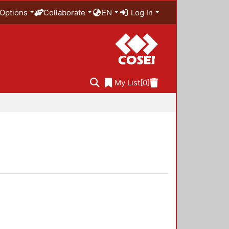
Options
Collaborate
EN
Log In
My List
[0]