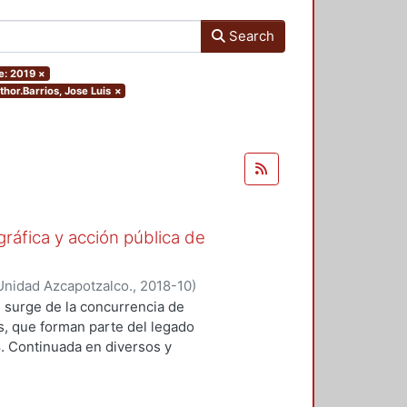
Search
e: 2019
×
thor.Barrios, Jose Luis
×
gráfica y acción pública de
Unidad Azcapotzalco.
,
2018-10
)
ónica
;
Lizarazo Arias, Diego
;
Pérez
 surge de la concurrencia de
oz Trejo, Jose Othon
;
Aquino
os, que forman parte del legado
lejandro
;
Hijar Gonzalez, Cristina
;
8. Continuada en diversos y
Gritón", Antonio
;
Barrios, Jose Luis
ad de formas y modalidades de la
adas para ubicarse y prolongarse en
tre imagen y protesta. En este