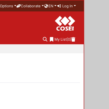
Options
Collaborate
EN
Log In
My List
[0]