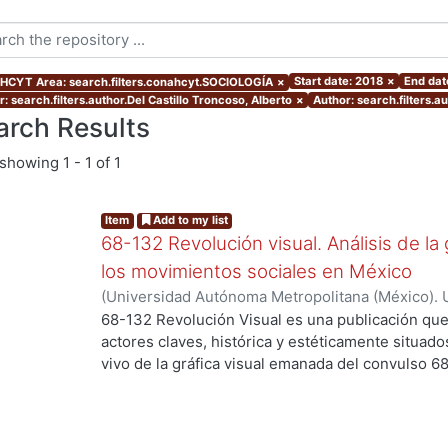
Start date: 2018
×
End dat
CYT Area: search.filters.conahcyt.SOCIOLOGÍA
×
: search.filters.author.Del Castillo Troncoso, Alberto
×
Author: search.filters.a
arch Results
showing
1 - 1 of 1
Item
Add to my list
68-132 Revolución visual. Análisis de la 
los movimientos sociales en México
(
Universidad Autónoma Metropolitana (México). 
Ortiz Leroux, Jorge Gabriel
;
Arroyo Pedroza, Ver
68-132 Revolución Visual es una publicación que
Vega, Jorge
;
Del Castillo Troncoso, Alberto
;
Quir
actores claves, histórica y estéticamente situad
Casas, Arnulfo
;
Tamayo, Sergio
;
Moreno Corso, A
vivo de la gráfica visual emanada del convulso 6
ng...
Martínez Huerta, Joel
;
Franco, Itandehui
;
Ortíz "
persistentes movimientos sociales, esa intensid
resistencia se extendió a lo largo de varias déc
los territorios contemporáneos de la relación en