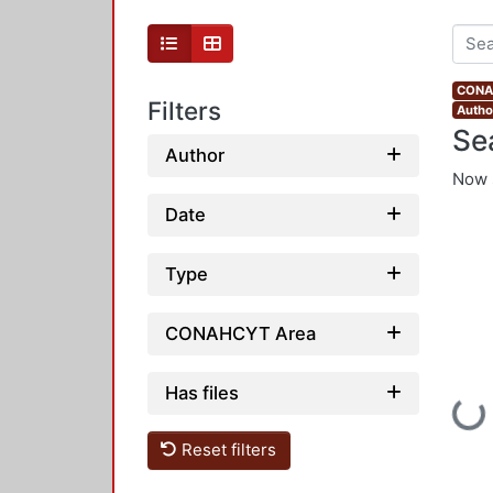
CONAH
Filters
Author
Se
Author
Now 
Date
Type
CONAHCYT Area
Has files
Loadi
Reset filters