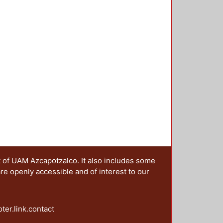
n colectiva se pueden resumir en
esos de significación generados en
desde 1968. 2. Mostrar la
o y los efectos políticos e
r viva, a cinco décadas del
acionales de ruptura acompañados
cativa y combativa. 4.
ores de la protesta y
uales. Este conjunto de objetivos
rte, al periodizar de la imagen de
nto del 68; en segundo lugar,
ntes de años de protesta social
presente siglo) en donde se
scalas territoriales; en tercer
 de las imágenes de la protesta del
t of UAM Azcapotzalco. It also includes some
proyecciones significativas.
are openly accessible and of interest to our
oter.link.contact