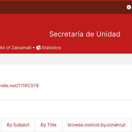
Secretaría de Unidad
All of Zaloamati
Statistics
andle.net/11191/379
By Subject
By Title
browse.comcol.by.conahcyt