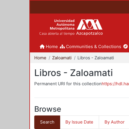
Home
Communities & Collections
Home
Zaloamati
Libros - Zaloamati
Libros - Zaloamati
Permanent URI for this collection
https://hdl.h
Browse
Search
By Issue Date
By Author