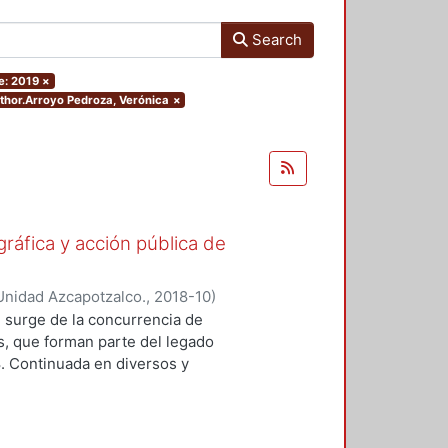
Search
e: 2019
×
uthor.Arroyo Pedroza, Verónica
×
gráfica y acción pública de
Unidad Azcapotzalco.
,
2018-10
)
ónica
;
Lizarazo Arias, Diego
;
Pérez
 surge de la concurrencia de
oz Trejo, Jose Othon
;
Aquino
os, que forman parte del legado
lejandro
;
Hijar Gonzalez, Cristina
;
8. Continuada en diversos y
Gritón", Antonio
;
Barrios, Jose Luis
ad de formas y modalidades de la
adas para ubicarse y prolongarse en
tre imagen y protesta. En este