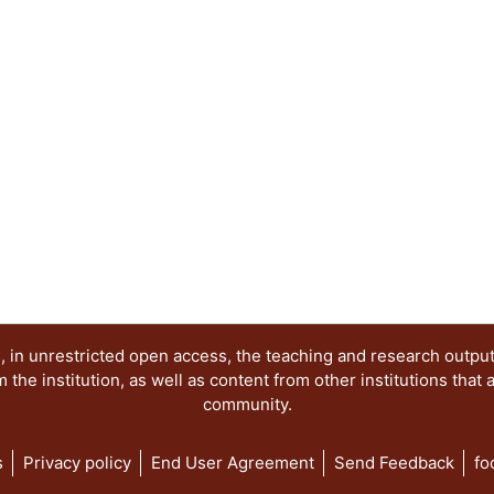
sentido, los objetivos de la presente publicació
los siguientes elementos: 1. Reconocer los proc
los movimientos sociales de protesta en México 
diversidad de expresiones en contextos de disens
ideológicos de la imagen de protesta. 3. Mantene
movimiento, la memoria y los imaginarios gener
por el uso de la imagen como herramienta comuni
Desmitificar la percepción colectiva sobre los act
contextualizar sus manifestaciones pasadas y act
ha sido abordado en distintos niveles. Por una pa
protesta, partiendo por las imágenes del movimie
mediante el reconocimiento de imágenes procede
(desde los setentas hasta la primera década del 
apuntaló la lucha democrática a varios niveles y e
lugar, al problematizar el carácter y singularidad
 in unrestricted open access, the teaching and research outpu
movimiento #YoSoy132, así como sus afluentes y 
he institution, as well as content from other institutions that 
community.
s
Privacy policy
End User Agreement
Send Feedback
fo