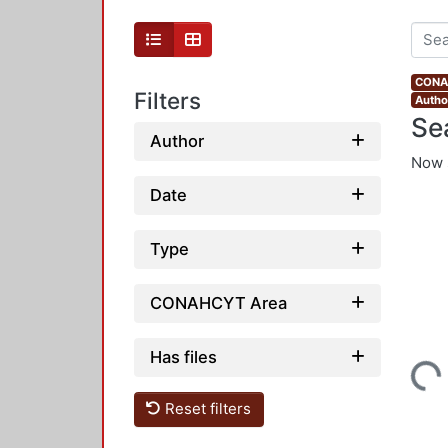
CONAH
Filters
Autho
Se
Author
Now 
Date
Type
CONAHCYT Area
Has files
Loading...
Reset filters