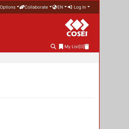
Options
Collaborate
EN
Log In
My List
[0]