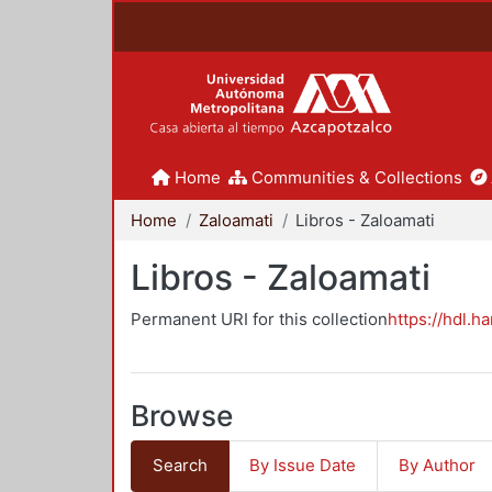
Home
Communities & Collections
Home
Zaloamati
Libros - Zaloamati
Libros - Zaloamati
Permanent URI for this collection
https://hdl.h
Browse
Search
By Issue Date
By Author