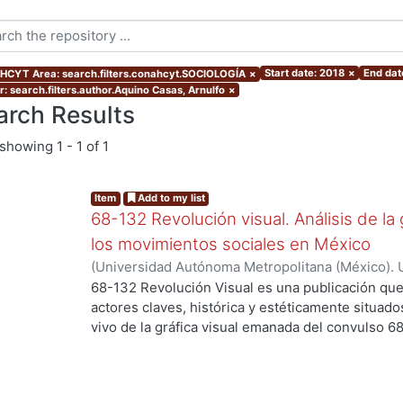
Start date: 2018
×
End dat
CYT Area: search.filters.conahcyt.SOCIOLOGÍA
×
r: search.filters.author.Aquino Casas, Arnulfo
×
arch Results
showing
1 - 1 of 1
Item
Add to my list
68-132 Revolución visual. Análisis de la 
los movimientos sociales en México
(
Universidad Autónoma Metropolitana (México). 
Ortiz Leroux, Jorge Gabriel
;
Arroyo Pedroza, Ver
68-132 Revolución Visual es una publicación que
Vega, Jorge
;
Del Castillo Troncoso, Alberto
;
Quir
actores claves, histórica y estéticamente situad
Casas, Arnulfo
;
Tamayo, Sergio
;
Moreno Corso, A
vivo de la gráfica visual emanada del convulso 6
Martínez Huerta, Joel
;
Franco, Itandehui
;
Ortíz "
persistentes movimientos sociales, esa intensid
resistencia se extendió a lo largo de varias déc
los territorios contemporáneos de la relación en