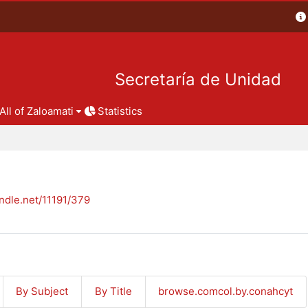
Secretaría de Unidad
All of Zaloamati
Statistics
andle.net/11191/379
By Subject
By Title
browse.comcol.by.conahcyt