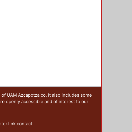
n colectiva se pueden resumir en
esos de significación generados en
desde 1968. 2. Mostrar la
o y los efectos políticos e
r viva, a cinco décadas del
acionales de ruptura acompañados
cativa y combativa. 4.
ores de la protesta y
uales. Este conjunto de objetivos
rte, al periodizar de la imagen de
nto del 68; en segundo lugar,
ntes de años de protesta social
presente siglo) en donde se
scalas territoriales; en tercer
 de las imágenes de la protesta del
t of UAM Azcapotzalco. It also includes some
proyecciones significativas.
are openly accessible and of interest to our
oter.link.contact