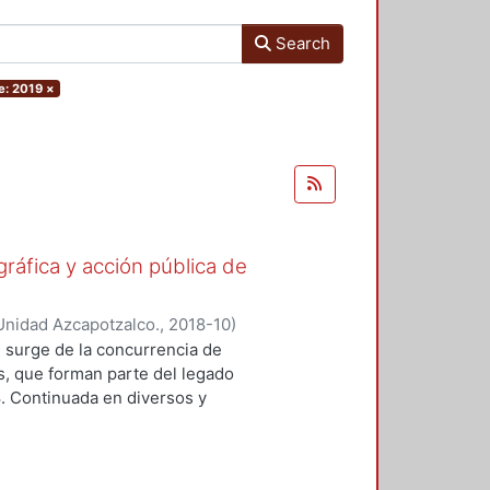
Search
e: 2019
×
gráfica y acción pública de
Unidad Azcapotzalco.
,
2018-10
)
ónica
;
Lizarazo Arias, Diego
;
Pérez
 surge de la concurrencia de
oz Trejo, Jose Othon
;
Aquino
os, que forman parte del legado
lejandro
;
Hijar Gonzalez, Cristina
;
8. Continuada en diversos y
Gritón", Antonio
;
Barrios, Jose Luis
ad de formas y modalidades de la
adas para ubicarse y prolongarse en
tre imagen y protesta. En este