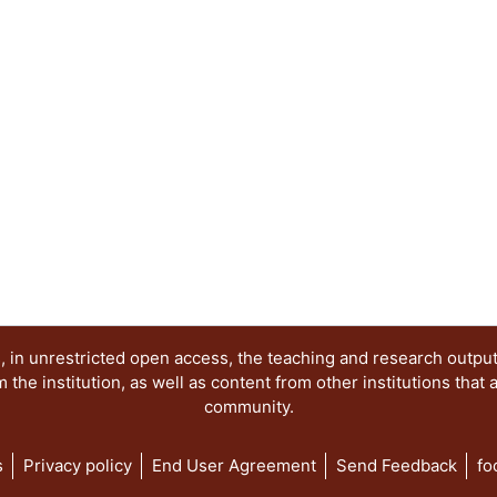
sentido, los objetivos de la presente publicació
los siguientes elementos: 1. Reconocer los proc
los movimientos sociales de protesta en México 
diversidad de expresiones en contextos de disens
ideológicos de la imagen de protesta. 3. Mantene
movimiento, la memoria y los imaginarios gener
por el uso de la imagen como herramienta comuni
Desmitificar la percepción colectiva sobre los act
contextualizar sus manifestaciones pasadas y act
ha sido abordado en distintos niveles. Por una pa
protesta, partiendo por las imágenes del movimie
mediante el reconocimiento de imágenes procede
(desde los setentas hasta la primera década del 
apuntaló la lucha democrática a varios niveles y e
lugar, al problematizar el carácter y singularidad
 in unrestricted open access, the teaching and research outpu
movimiento #YoSoy132, así como sus afluentes y 
he institution, as well as content from other institutions that 
community.
s
Privacy policy
End User Agreement
Send Feedback
fo