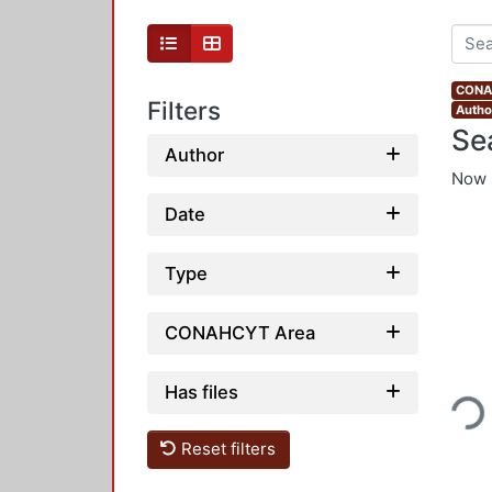
CONAH
Filters
Author
Se
Author
Now 
Date
Type
CONAHCYT Area
Loading...
Has files
Reset filters