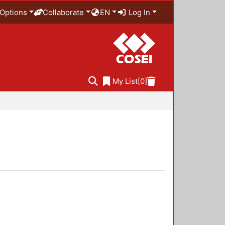
Options
Collaborate
EN
Log In
My List
[0]