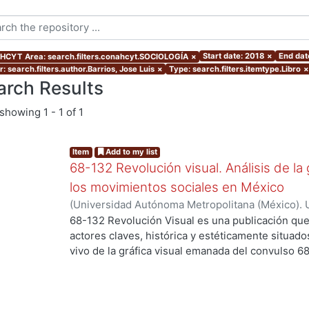
Start date: 2018
×
End dat
CYT Area: search.filters.conahcyt.SOCIOLOGÍA
×
: search.filters.author.Barrios, Jose Luis
×
Type: search.filters.itemtype.Libro
×
arch Results
showing
1 - 1 of 1
Item
Add to my list
68-132 Revolución visual. Análisis de la 
los movimientos sociales en México
(
Universidad Autónoma Metropolitana (México). 
Ortiz Leroux, Jorge Gabriel
;
Arroyo Pedroza, Ver
68-132 Revolución Visual es una publicación que
Vega, Jorge
;
Del Castillo Troncoso, Alberto
;
Quir
actores claves, histórica y estéticamente situad
Casas, Arnulfo
;
Tamayo, Sergio
;
Moreno Corso, A
vivo de la gráfica visual emanada del convulso 6
Martínez Huerta, Joel
;
Franco, Itandehui
;
Ortíz "
persistentes movimientos sociales, esa intensid
resistencia se extendió a lo largo de varias déc
los territorios contemporáneos de la relación en