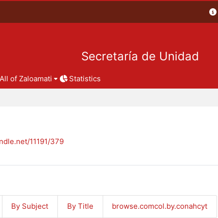
Secretaría de Unidad
All of Zaloamati
Statistics
andle.net/11191/379
By Subject
By Title
browse.comcol.by.conahcyt