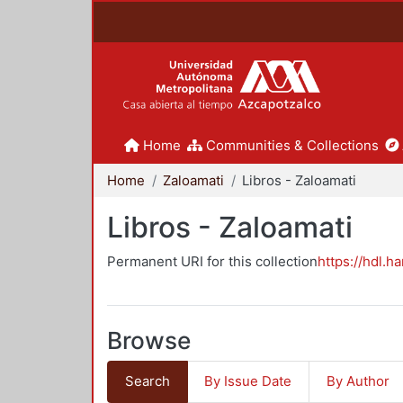
Home
Communities & Collections
Home
Zaloamati
Libros - Zaloamati
Libros - Zaloamati
Permanent URI for this collection
https://hdl.h
Browse
Search
By Issue Date
By Author