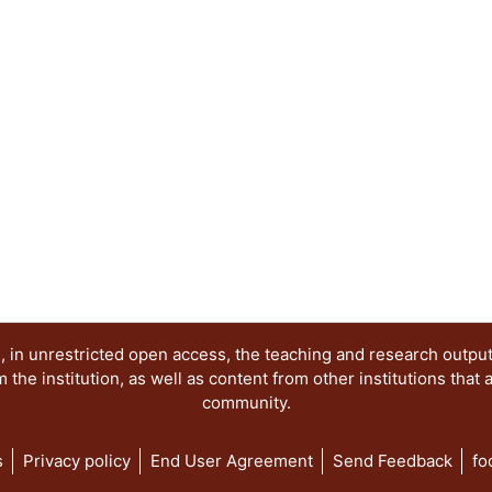
sentido, los objetivos de la presente publicació
los siguientes elementos: 1. Reconocer los proc
los movimientos sociales de protesta en México 
diversidad de expresiones en contextos de disens
ideológicos de la imagen de protesta. 3. Mantene
movimiento, la memoria y los imaginarios gener
por el uso de la imagen como herramienta comuni
Desmitificar la percepción colectiva sobre los act
contextualizar sus manifestaciones pasadas y act
ha sido abordado en distintos niveles. Por una pa
protesta, partiendo por las imágenes del movimie
mediante el reconocimiento de imágenes procede
(desde los setentas hasta la primera década del 
apuntaló la lucha democrática a varios niveles y e
lugar, al problematizar el carácter y singularidad
 in unrestricted open access, the teaching and research outpu
movimiento #YoSoy132, así como sus afluentes y 
he institution, as well as content from other institutions that 
community.
s
Privacy policy
End User Agreement
Send Feedback
fo