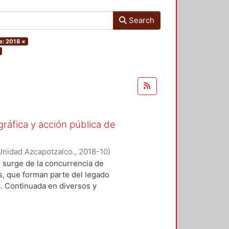
Search
e: 2018
×
gráfica y acción pública de
Unidad Azcapotzalco.
,
2018-10
)
ónica
;
Lizarazo Arias, Diego
;
Pérez
 surge de la concurrencia de
oz Trejo, Jose Othon
;
Aquino
os, que forman parte del legado
lejandro
;
Hijar Gonzalez, Cristina
;
8. Continuada en diversos y
Gritón", Antonio
;
Barrios, Jose Luis
ad de formas y modalidades de la
adas para ubicarse y prolongarse en
tre imagen y protesta. En este