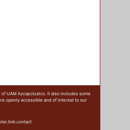
n colectiva se pueden resumir en
esos de significación generados en
desde 1968. 2. Mostrar la
o y los efectos políticos e
r viva, a cinco décadas del
acionales de ruptura acompañados
cativa y combativa. 4.
ores de la protesta y
uales. Este conjunto de objetivos
rte, al periodizar de la imagen de
nto del 68; en segundo lugar,
ntes de años de protesta social
presente siglo) en donde se
scalas territoriales; en tercer
 de las imágenes de la protesta del
t of UAM Azcapotzalco. It also includes some
proyecciones significativas.
are openly accessible and of interest to our
oter.link.contact