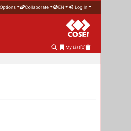
Options
Collaborate
EN
Log In
My List
[0]