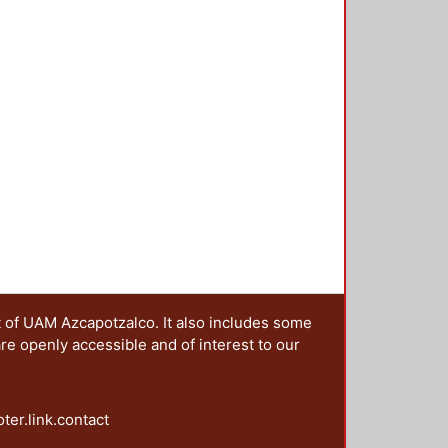
ro Alberto
;
Gomez-Escamilla,
 la geografía respectivamente
 Ortiz, Leticia
;
Puente Guzmán,
vantes de lo que Bourdieu llamaría
rril, Ernesto
;
Gómez Lagunas,
o lado los artículos que conforman
z Guerrero, María de Jesús
;
usas de la obesidad; exploraron los
Martínez Pérez, Sandra
;
do por la pandemia por COVID 19
ctivamente; la experiencia exitosa
 orgánica y sustentable durante un
ras condiciones económicas y
9; La investigación con resultados
ue tentativamente puedan
blastoma, de una manera más
remento de los conflictos
 feminicidios durante la pandemia;
itales en España para diferentes
ucación a distancia con motivo de
t of UAM Azcapotzalco. It also includes some
are openly accessible and of interest to our
oter.link.contact