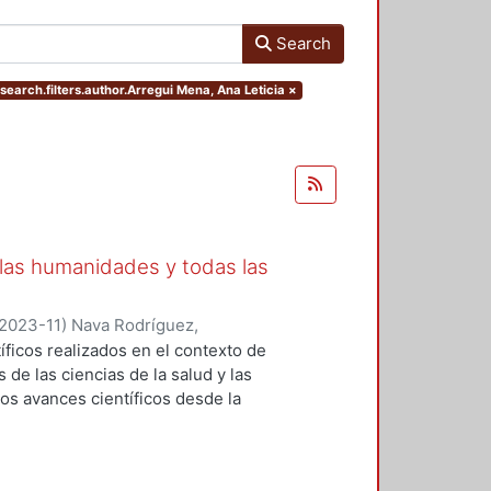
Search
search.filters.author.Arregui Mena, Ana Leticia
×
 las humanidades y todas las
2023-11
)
Nava Rodríguez,
nica
;
González Díaz, Karla Iveth
;
íficos realizados en el contexto de
 Carmen Paulina
;
Liceaga Mendoza,
de las ciencias de la salud y las
, Yoalli
;
Nájera Medina, Oralia
;
los avances científicos desde la
z, Angélica Graciela
;
Orozco
lación incluye semblanzas de tres
alupe
;
Arregui Mena, Ana Leticia
;
 Rosa López-Ferrari Aralia López
argarita
;
Ferreira Nuño, Armando
;
sistematizar los aportes de cada