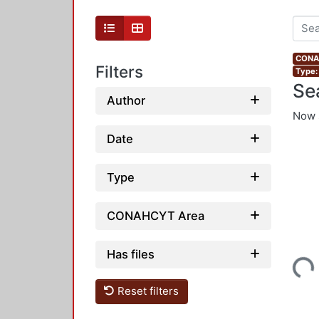
CONAH
Filters
Type: 
Se
Author
Now 
Date
Type
CONAHCYT Area
Has files
Loading...
Reset filters