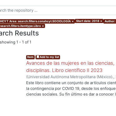
Start date: 2018
×
CYT Area: search.filters.conahcyt.SOCIOLOGÍA
×
Author: 
search.filters.itemtype.Libro
×
arch Results
showing
1 - 1 of 1
Item
Add to my list
Avances de las mujeres en las ciencias,
disciplinas. Libro científico II 2023
(
Universidad Autónoma Metropolitana (México).
,
Verónica María Teresa
;
Espinosa Reyes, Karla Mó
Este libro contiene un conjunto de artículos cient
Hernández Ortiz, Anantli Itzel
;
Rodríguez López,
la contingencia por COVID 19, desde los enfoques 
Rodrigo Ivan
;
Palma Fierro, Erick Rey
;
Gómez Cruz
ciencias sociales. Su fin último es dar a conocer 
Moreno Entzin, Diana Cristina
;
Martínez Hernánde
perspectiva de género. De esta manera, la compi
Orozco, Lorena Sofía
;
Soto Valladares, Ana Guad
figuras relevantes de la academia mexicana: Ana
Rojo Domínguez, Arturo
;
Morales Otal, Adriana M
González y Silvana Levi Levi con el propósito de 