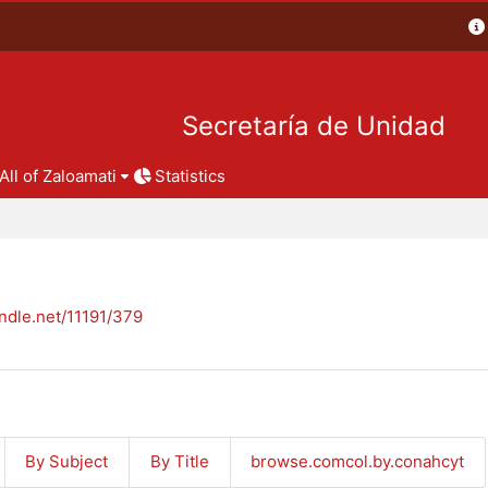
Secretaría de Unidad
All of Zaloamati
Statistics
andle.net/11191/379
By Subject
By Title
browse.comcol.by.conahcyt