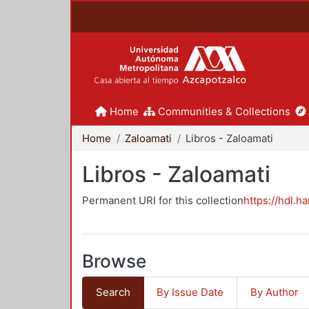
Home
Communities & Collections
Home
Zaloamati
Libros - Zaloamati
Libros - Zaloamati
Permanent URI for this collection
https://hdl.h
Browse
Search
By Issue Date
By Author