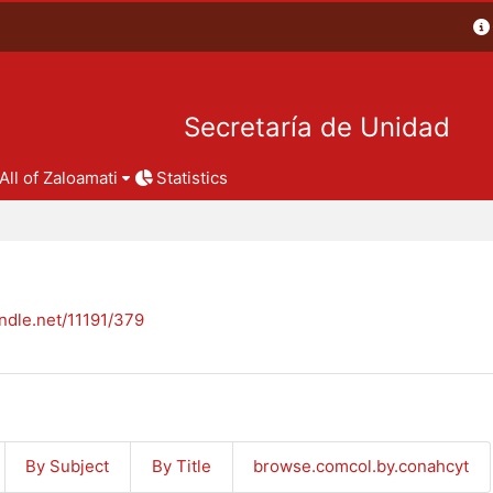
Secretaría de Unidad
All of Zaloamati
Statistics
andle.net/11191/379
By Subject
By Title
browse.comcol.by.conahcyt