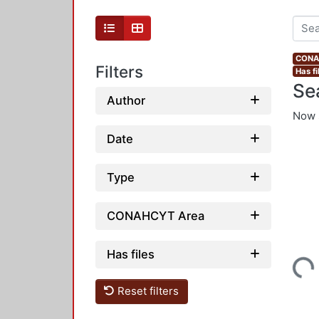
CONAH
Filters
Has fi
Se
Author
Now 
Date
Type
CONAHCYT Area
Has files
Loading...
Reset filters