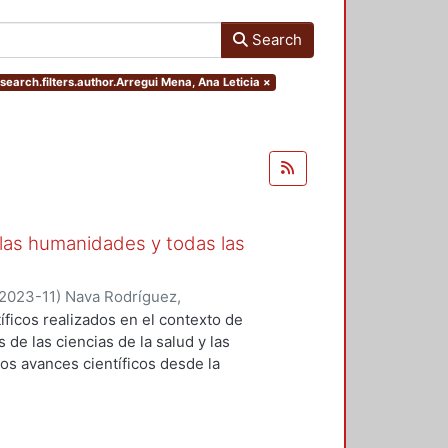
Search
search.filters.author.Arregui Mena, Ana Leticia
×
 las humanidades y todas las
2023-11
)
Nava Rodríguez,
nica
;
González Díaz, Karla Iveth
;
íficos realizados en el contexto de
 Carmen Paulina
;
Liceaga Mendoza,
de las ciencias de la salud y las
, Yoalli
;
Nájera Medina, Oralia
;
los avances científicos desde la
z, Angélica Graciela
;
Orozco
lación incluye semblanzas de tres
alupe
;
Arregui Mena, Ana Leticia
;
 Rosa López-Ferrari Aralia López
argarita
;
Ferreira Nuño, Armando
;
sistematizar los aportes de cada