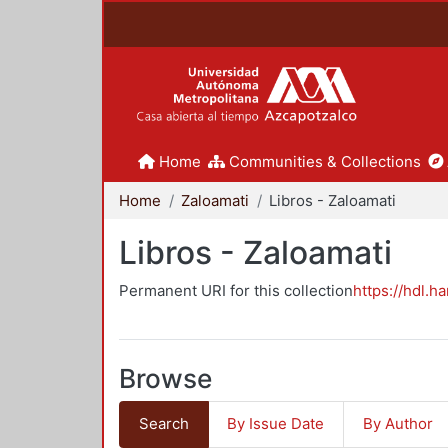
Home
Communities & Collections
Home
Zaloamati
Libros - Zaloamati
Libros - Zaloamati
Permanent URI for this collection
https://hdl.h
Browse
Search
By Issue Date
By Author