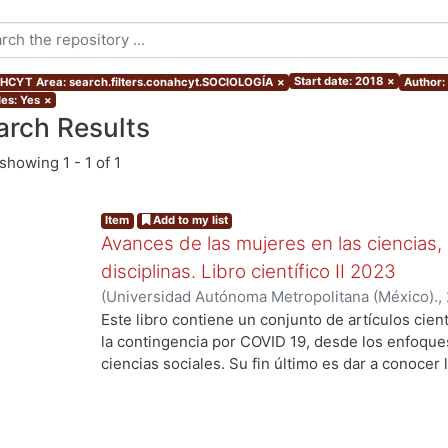
Start date: 2018
×
CYT Area: search.filters.conahcyt.SOCIOLOGÍA
×
Author: 
les: Yes
×
arch Results
showing
1 - 1 of 1
Item
Add to my list
Avances de las mujeres en las ciencias,
disciplinas. Libro científico II 2023
(
Universidad Autónoma Metropolitana (México).
,
Verónica María Teresa
;
Espinosa Reyes, Karla Mó
Este libro contiene un conjunto de artículos cient
Hernández Ortiz, Anantli Itzel
;
Rodríguez López,
la contingencia por COVID 19, desde los enfoques 
Rodrigo Ivan
;
Palma Fierro, Erick Rey
;
Gómez Cruz
ciencias sociales. Su fin último es dar a conocer 
Moreno Entzin, Diana Cristina
;
Martínez Hernánde
perspectiva de género. De esta manera, la compi
Orozco, Lorena Sofía
;
Soto Valladares, Ana Guad
figuras relevantes de la academia mexicana: Ana
Rojo Domínguez, Arturo
;
Morales Otal, Adriana M
González y Silvana Levi Levi con el propósito de 