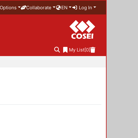
Options
Collaborate
EN
Log In
My List
[0]