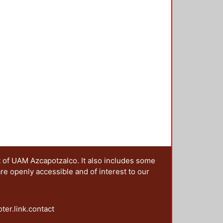
ro Alberto
;
Gomez-Escamilla,
 la geografía respectivamente
 Ortiz, Leticia
;
Puente Guzmán,
vantes de lo que Bourdieu llamaría
rril, Ernesto
;
Gómez Lagunas,
o lado los artículos que conforman
z Guerrero, María de Jesús
;
usas de la obesidad; exploraron los
Martínez Pérez, Sandra
;
do por la pandemia por COVID 19
ctivamente; la experiencia exitosa
 orgánica y sustentable durante un
ras condiciones económicas y
9; La investigación con resultados
ue tentativamente puedan
blastoma, de una manera más
remento de los conflictos
 feminicidios durante la pandemia;
itales en España para diferentes
ucación a distancia con motivo de
t of UAM Azcapotzalco. It also includes some
are openly accessible and of interest to our
oter.link.contact