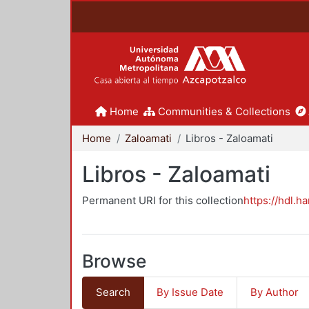
Home
Communities & Collections
Home
Zaloamati
Libros - Zaloamati
Libros - Zaloamati
Permanent URI for this collection
https://hdl.h
Browse
Search
By Issue Date
By Author