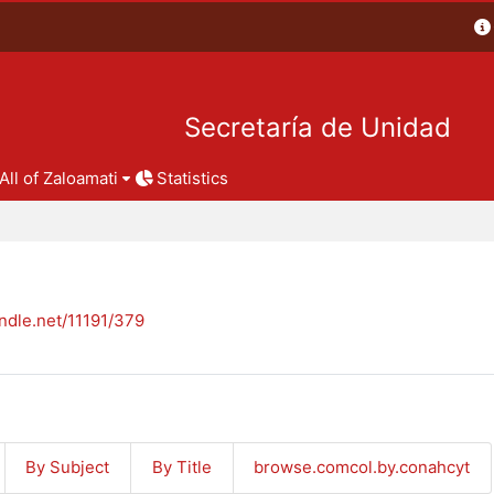
Secretaría de Unidad
All of Zaloamati
Statistics
andle.net/11191/379
By Subject
By Title
browse.comcol.by.conahcyt