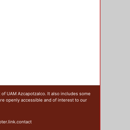
ro Alberto
;
Gomez-Escamilla,
 la geografía respectivamente
 Ortiz, Leticia
;
Puente Guzmán,
vantes de lo que Bourdieu llamaría
rril, Ernesto
;
Gómez Lagunas,
o lado los artículos que conforman
z Guerrero, María de Jesús
;
usas de la obesidad; exploraron los
Martínez Pérez, Sandra
;
do por la pandemia por COVID 19
ctivamente; la experiencia exitosa
 orgánica y sustentable durante un
ras condiciones económicas y
9; La investigación con resultados
ue tentativamente puedan
blastoma, de una manera más
remento de los conflictos
 feminicidios durante la pandemia;
itales en España para diferentes
ucación a distancia con motivo de
t of UAM Azcapotzalco. It also includes some
are openly accessible and of interest to our
oter.link.contact