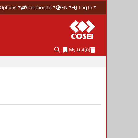
Options
Collaborate
EN
Log In
My List
[0]