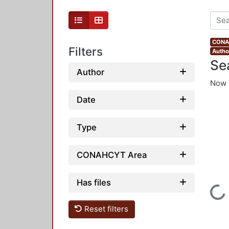
CONAH
Filters
Autho
Se
Author
Now 
Date
Type
CONAHCYT Area
Has files
Loading...
Reset filters