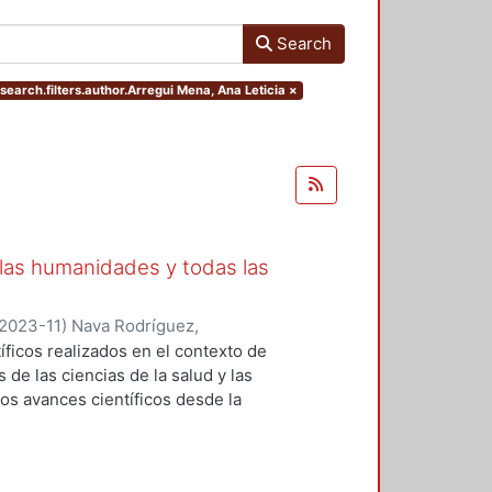
Search
search.filters.author.Arregui Mena, Ana Leticia
×
 las humanidades y todas las
2023-11
)
Nava Rodríguez,
nica
;
González Díaz, Karla Iveth
;
íficos realizados en el contexto de
 Carmen Paulina
;
Liceaga Mendoza,
de las ciencias de la salud y las
, Yoalli
;
Nájera Medina, Oralia
;
los avances científicos desde la
z, Angélica Graciela
;
Orozco
lación incluye semblanzas de tres
alupe
;
Arregui Mena, Ana Leticia
;
 Rosa López-Ferrari Aralia López
argarita
;
Ferreira Nuño, Armando
;
sistematizar los aportes de cada