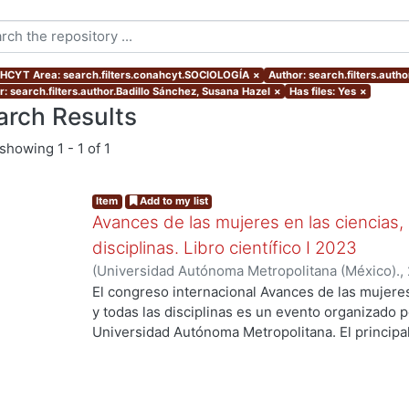
CYT Area: search.filters.conahcyt.SOCIOLOGÍA
×
Author: search.filters.autho
r: search.filters.author.Badillo Sánchez, Susana Hazel
×
Has files: Yes
×
arch Results
showing
1 - 1 of 1
Item
Add to my list
Avances de las mujeres en las ciencias,
disciplinas. Libro científico I 2023
(
Universidad Autónoma Metropolitana (México).
,
Leticia
;
Hidalgo Tobón, Silvia Sandra
;
Domínguez 
El congreso internacional Avances de las mujere
Tapia, Lilia
;
Morales Novelo, Jorge Armando
;
Car
y todas las disciplinas es un evento organizado p
Vaca Mier, Mabel
;
López Callejas, Raymundo
;
Liz
Universidad Autónoma Metropolitana. El principa
..
Mendoza, Alba Adriana
;
López de Juambelz, Roc
recuperar, realzar, destacar y difundir los logros 
Suárez, Pilar
;
Flores Hernández, Gabriel
;
Rubio P
Básicas e Ingeniería, Ciencias de la Salud, Cienci
Sandra Isabel
;
Múgica Álvarez, Violeta
;
García Ma
Ciencias Sociales y Humanidades de mujeres q