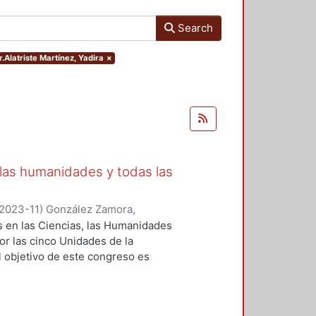
Search
r.Alatriste Martínez, Yadira
×
 las humanidades y todas las
2023-11
)
González Zamora,
Gavilán, Verónica
;
Rodríguez
s en las Ciencias, las Humanidades
mona Carrera, Elena de Monserrat
;
or las cinco Unidades de la
ardi Ramos, Arturo
;
Aguilera
l objetivo de este congreso es
ío
;
Reyes Soto, Estefania
;
Dies
en las distintas áreas: Ciencias
once, Alberto
;
Silva Gómez,
as para las Artes y el Diseño, y
rtínez, Rocío
;
del Valle Repossi,
ue se desempeñan como docentes