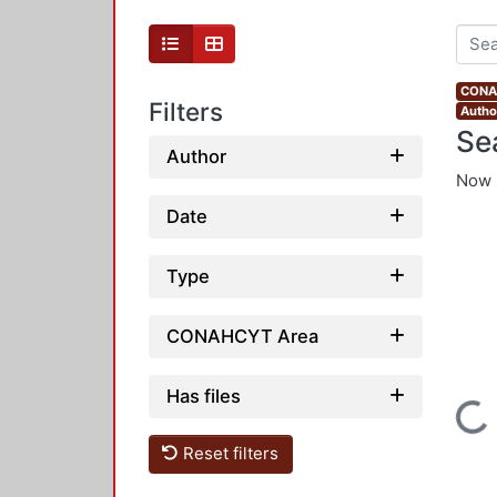
CONAH
Filters
Autho
Se
Author
Now 
Date
Type
CONAHCYT Area
Has files
Loading.
Reset filters