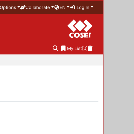
Options
Collaborate
EN
Log In
My List
[0]