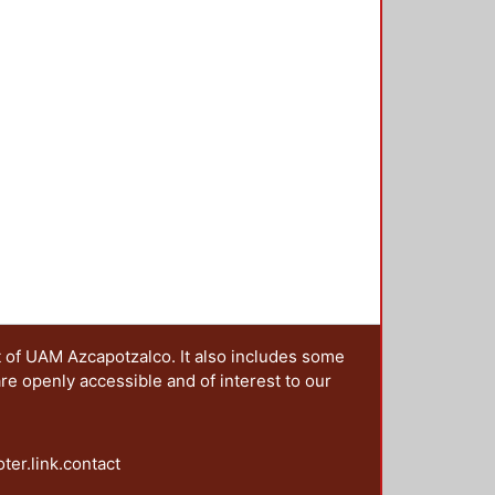
ez, Carmen Julia
;
Sánchez
anzar en el conocimiento de los
Humberto
;
Aranda Cortés, Laura
educación superior, como así
 Ramona Isabel
;
Badillo Sánchez,
 recuperar la memoria y plasmarla
ldán, María Elena
;
Blanco Gómez,
imonio de nuestra universidad y
ez, Susana
;
Revueltas Valle,
elacionado con la pandemia que nos
rtínez, Yadira
;
Vergara Catañeda,
des diferencias económicas y
urora
;
Audeves Pérez, Selene
 surgimiento de problemas que se
acíos en el conocimiento y sus
que el tiempo y los recursos para
cos son los siguientes: En el área
avances científicos y tecnológicos;
 derivados de la pandemia del
nuevas tecnologías; retos de la
as en las ingenierías. En el área
, salud y violencia obstétrica;
t of UAM Azcapotzalco. It also includes some
nfancia, obesidad, enfermedades
are openly accessible and of interest to our
, ciencias biomoleculares y
l diseño: El arte y desarrollo de
spitalaria y vivienda; Diseño y
oter.link.contact
municación; Megaciudades y
área Ciencias Sociales y