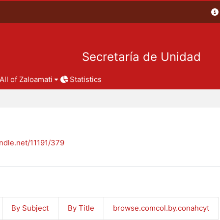
Secretaría de Unidad
All of Zaloamati
Statistics
andle.net/11191/379
By Subject
By Title
browse.comcol.by.conahcyt