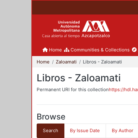
Home
Communities & Collections
Home
Zaloamati
Libros - Zaloamati
Libros - Zaloamati
Permanent URI for this collection
https://hdl.h
Browse
Search
By Issue Date
By Author