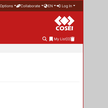
Options
Collaborate
EN
Log In
My List
[0]