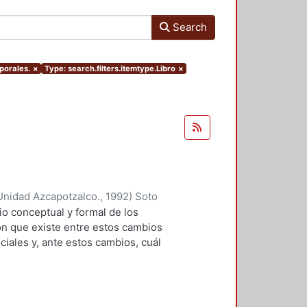
Search
porales.
×
Type: search.filters.itemtype.Libro
×
Unidad Azcapotzalco.
,
1992
)
Soto
 conceptual y formal de los
ción que existe entre estos cambios
iales y, ante estos cambios, cuál
os? El autor escoge un ámbito
ersona, el hoy llamado cuarto de
 establecido a través de un
s respuestas a estas preguntas.