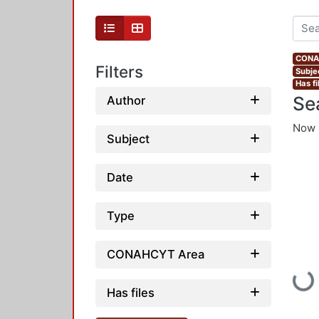
CONAH
Filters
Subje
Has fi
Se
Author
Now 
Subject
Date
Type
CONAHCYT Area
Load
Has files