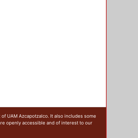
nales del cuarto de baño, sino
 lo utiliza, las expectativas que
miedos y otros aspectos y
t of UAM Azcapotzalco. It also includes some
are openly accessible and of interest to our