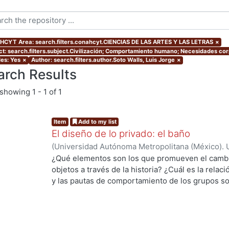
CYT Area: search.filters.conahcyt.CIENCIAS DE LAS ARTES Y LAS LETRAS
×
ct: search.filters.subject.Civilización; Comportamiento humano; Necesidades cor
les: Yes
×
Author: search.filters.author.Soto Walls, Luis Jorge
×
arch Results
showing
1 - 1 of 1
Item
Add to my list
El diseño de lo privado: el baño
(
Universidad Autónoma Metropolitana (México). 
Walls, Luis Jorge
¿Qué elementos son los que promueven el cambio
objetos a través de la historia? ¿Cuál es la rela
y las pautas de comportamiento de los grupos soc
es el papel que desempeña el diseño de product
ing...
cotidiano, relacionado con la intimidad de cada p
baño, y las pautas de comportamiento que se han
proceso histórico-social, para encontrar posible