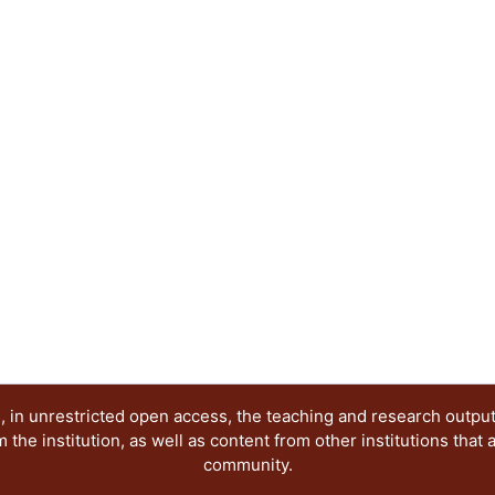
Toca así no sólo los aspectos operativos y funcio
también la manera específica en la que cada quien
tiene, sus gustos y preferencias, sus fantasías, 
expresiones de la intimidad cotidiana.
 in unrestricted open access, the teaching and research outpu
he institution, as well as content from other institutions that 
community.