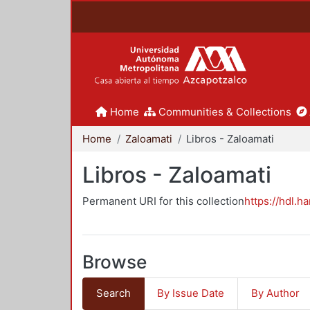
Home
Communities & Collections
Home
Zaloamati
Libros - Zaloamati
Libros - Zaloamati
Permanent URI for this collection
https://hdl.h
Browse
Search
By Issue Date
By Author