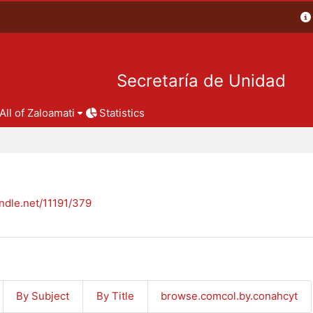
Secretaría de Unidad
All of Zaloamati
Statistics
andle.net/11191/379
By Subject
By Title
browse.comcol.by.conahcyt