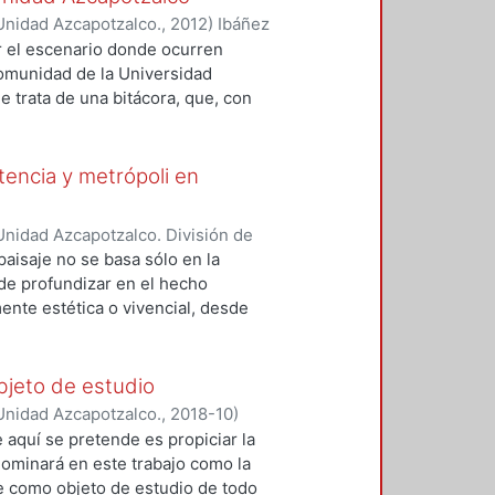
parámetros con los que se puede
Unidad Azcapotzalco.
,
2012
)
Ibáñez
an posibles alternativas para su
o
;
Álvarez del Castillo, Juan
 el escenario donde ocurren
s espacios recreativos.
comunidad de la Universidad
 trata de una bitácora, que, con
isis, diseño y proyecto que derivo
recibir estructuras
stencia y metrópoli en
nidad Azcapotzalco. División de
del Medio Ambiente. Área de
paisaje no se basa sólo en la
nso-Navarrete, Armando
;
 de profundizar en el hecho
Mario Alberto
;
Clausen, Helene
ente estética o vivencial, desde
rnández García, Yesenia
;
Checa-
ón social que configura el
z De Juambelz, Rocio
;
Hernández
trañar las narrativas en las que se
i
;
Moreno Pantoja, Carlos
;
Ríos
ales, lo cual implica generar una
objeto de estudio
ieles Granell, Francisco
;
Gilarranz
sido imaginado y constituido. Es
Unidad Azcapotzalco.
,
2018-10
)
artínez, Alicia
 de los territorios, ya que el
e aquí se pretende es propiciar la
sten paisajes resilientes? ¿Cómo
nominará en este trabajo como la
aisaje que queremos dejar a las
ne como objeto de estudio de todo