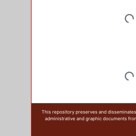
Loadin
Loadin
This repository preserves and disseminates,
administrative and graphic documents from t