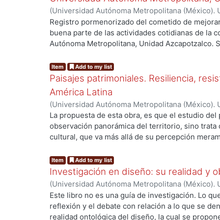
vertebrales del trabajo: determinan uno de los 
(
Universidad Autónoma Metropolitana (México). 
definir la Calidad de vida de la población, y arroj
Villalobos, Paloma
;
Gold, Bela
;
Sainz, Luis Ignaci
Registro pormenorizado del cometido de mejorar
mejora, a través de una planeación integral de lo
g...
buena parte de las actividades cotidianas de la 
Autónoma Metropolitana, Unidad Azcapotzalco. Se
rigor y detalle, rinde cuenta del proceso de anál
en identificar los quince lugares susceptibles de 
Item
Add to my list
tridimensionales.
Paisajes patrimoniales. Resiliencia, resi
América Latina
(
Universidad Autónoma Metropolitana (México). U
Ciencias y Artes para el Diseño. Departamento 
La propuesta de esta obra, es que el estudio del 
g...
Investigación Arquitectura de Paisaje.
,
2020
)
Alo
observación panorámica del territorio, sino trata
Castellanos Arenas, Mariano
;
Velázquez García, 
cultural, que va más allá de su percepción meram
Balslev
;
Fracasso, Liliana
;
Cabanzo, Francisco
;
He
donde podamos aprehenderlo, como la construcci
Artasu, Martín Manuel
;
Sunyer Martín, Pere
;
Lópe
entorno. Para ello el investigador necesita desen
Item
Add to my list
Osorio, Ariadna Deni
;
Flores Lozano, Eunise Sara
envuelven los actores en los escenarios territori
Investigación en diseño: su realidad y 
Elorza, Serafín
;
Martínez Hernández, Javier
;
Must
visión crítica de cómo un paisaje patrimonial ha 
(
Universidad Autónoma Metropolitana (México). 
Runge, Carmela
;
Rivera Juárez, Frida Itzel
;
Ríos M
con esta mirada que cuestionamos la conformación
Herrera Batista, Miguel Ángel
Este libro no es una guía de investigación. Lo qu
objetivo es asumir posturas y preguntarnos ¿exi
reflexión y el debate con relación a lo que se de
reconocer paisajes en resistencia? ¿Cuál es el p
realidad ontológica del diseño, la cual se propo