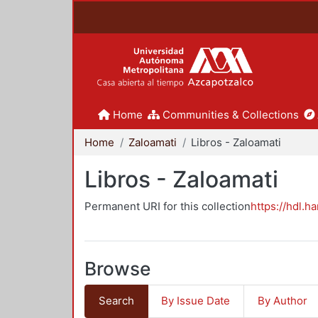
Home
Communities & Collections
Home
Zaloamati
Libros - Zaloamati
Libros - Zaloamati
Permanent URI for this collection
https://hdl.h
Browse
Search
By Issue Date
By Author