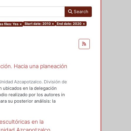
Search
Start date: 2010
×
End date: 2020
×
as files: Yes
×
ción. Hacia una planeación
nidad Azcapotzalco. División de
 García, Humberto
;
Sandoval
n ubicados en la delegación
dio realizado por los autores in
ra su posterior análisis: la
spacios de Recreación Física y
te: según la edad, tiempo de uso
las condiciones de localización y
escultóricas en la
ices se vinculan con los conceptos
Unidad Azcapotzalco