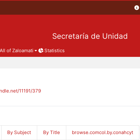
Secretaría de Unidad
All of Zaloamati
Statistics
andle.net/11191/379
By Subject
By Title
browse.comcol.by.conahcyt