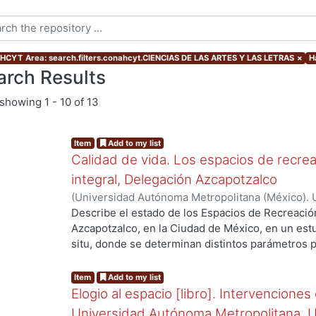
CYT Area: search.filters.conahcyt.CIENCIAS DE LAS ARTES Y LAS LETRAS
×
H
arch Results
showing
1 - 10 of 13
Item
Add to my list
Calidad de vida. Los espacios de recrea
integral, Delegación Azcapotzalco
(
Universidad Autónoma Metropolitana (México). U
Ciencias y Artes para el Diseño.
,
2010
)
Rodríguez
Describe el estado de los Espacios de Recreació
g...
Martiñón, María de Lourdes
Azcapotzalco, en la Ciudad de México, en un estu
situ, donde se determinan distintos parámetros pa
superficie en metros cuadrados que ocupan los e
Mental, así como datos desagregados por habitan
Item
Add to my list
–cotidiano o de fin de semana– y su relación con 
Elogio al espacio [libro]. Intervenciones 
de operación dentro del tejido urbano. Estos índ
Universidad Autónoma Metropolitana, 