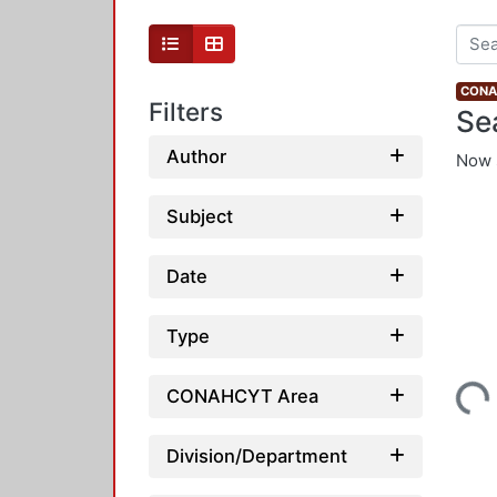
CONAH
Filters
Se
Author
Now 
Subject
Date
Type
Loadin
CONAHCYT Area
Division/Department