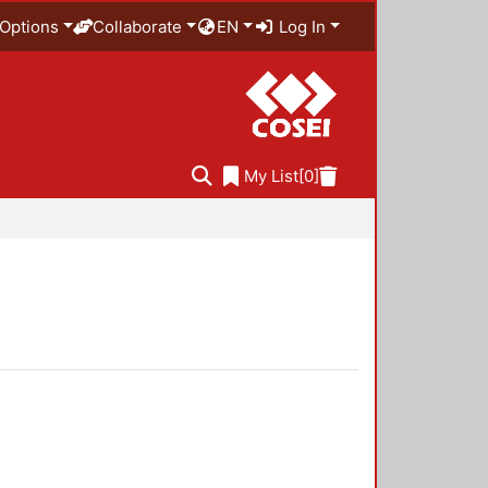
Options
Collaborate
EN
Log In
My List
[0]