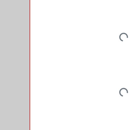
Loadin
Loadin