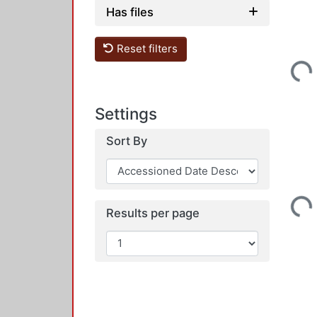
Has files
Loadin
Reset filters
Settings
Sort By
Loadin
Results per page