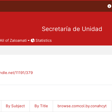
Secretaría de Unidad
All of Zaloamati
Statistics
andle.net/11191/379
By Subject
By Title
browse.comcol.by.conahcyt