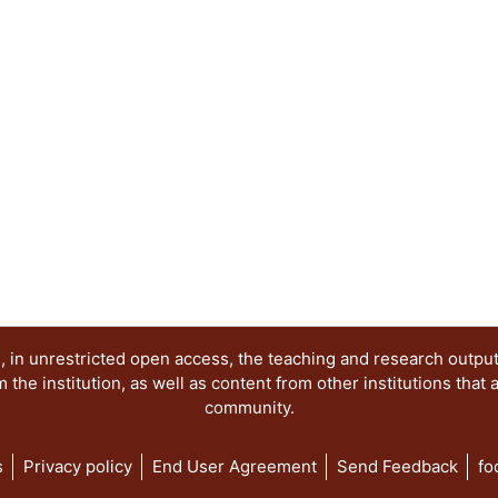
 in unrestricted open access, the teaching and research outpu
he institution, as well as content from other institutions that 
community.
s
Privacy policy
End User Agreement
Send Feedback
fo