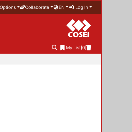
Options
Collaborate
EN
Log In
My List
[0]