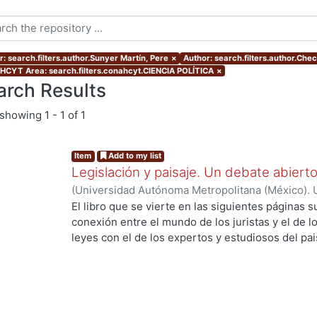
r: search.filters.author.Sunyer Martín, Pere
×
Author: search.filters.author.Che
CYT Area: search.filters.conahcyt.CIENCIA POLÍTICA
×
arch Results
showing
1 - 1 of 1
Item
Add to my list
Legislación y paisaje. Un debate abiert
(
Universidad Autónoma Metropolitana (México). 
Alonso Navarrete, Armando
;
Checa-Artasu, Mart
El libro que se vierte en las siguientes páginas
Amaya
;
Sunyer Martín, Pere
;
Castellanos Arenas
conexión entre el mundo de los juristas y el de l
Juan
;
Adán Reséndiz, Ana Laura
;
Pacheco Ruiz, 
leyes con el de los expertos y estudiosos del pa
Ángel
;
Gutiérrez-Yurrita, Pedro Joaquín
;
Becerril
revisión de las contribuciones que más adelante 
ng...
Pere
;
Fajardo Pulido, Martha C.
oportunidad de atisbar las posibilidades y limita