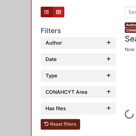
Autho
Filters
CONAH
Se
Author
Now 
Date
Type
CONAHCYT Area
Has files
Loadi
Reset filters