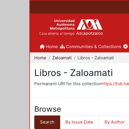
Home
Communities & Collections
Home
Zaloamati
Libros - Zaloamati
Libros - Zaloamati
Permanent URI for this collection
https://hdl.h
Browse
Search
By Issue Date
By Author