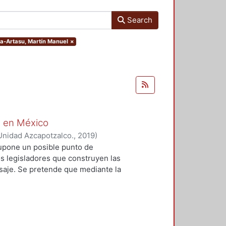
Search
ca-Artasu, Martín Manuel
×
o en México
Unidad Azcapotzalco.
,
2019
)
ín Manuel
;
Larrucea Garritz,
 supone un posible punto de
, Mariano
;
González Márquez, José
os legisladores que construyen las
Ana María
;
Cancino Aguilar, Miguel
isaje. Se pretende que mediante la
 Miró, José Ernesto
;
Sala i Martí,
se reseñan, el lector encuentre la
ciones presentes en esta discusión.