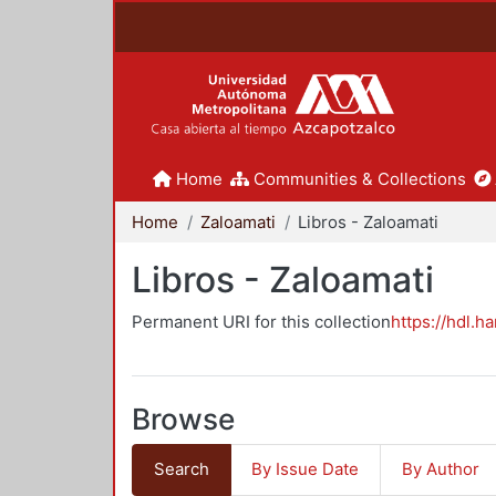
Home
Communities & Collections
Home
Zaloamati
Libros - Zaloamati
Libros - Zaloamati
Permanent URI for this collection
https://hdl.h
Browse
Search
By Issue Date
By Author