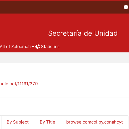
Secretaría de Unidad
All of Zaloamati
Statistics
andle.net/11191/379
By Subject
By Title
browse.comcol.by.conahcyt