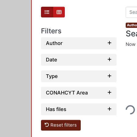
Author
Filters
Se
Author
Now 
Date
Type
CONAHCYT Area
Loading...
Has files
Reset filters