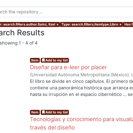
: search.filters.author.Sainz, Itzel
×
Type: search.filters.itemtype.Libro
×
Has f
arch Results
showing
1 - 4 of 4
Item
Add to my list
Diseñar para e-leer por placer
(
Universidad Autónoma Metropolitana (México). 
Itzel
El libro se divide en cinco capítulos. El primero d
contiene una panorámica histórica que arranca en 
hasta su irrupción en el espacio cibernético ... s
algunas de las más importantes manifestaciones d
los diferentes actores y aspectos contextuales qu
Item
Add to my list
... En el segundo capítulo se hace una revisión d
Tecnologías y conocimiento para visualiz
sustento teórico: primeramente, industrias cultu
cultural, tipos de circuito cultural; asimismo, una
través del diseño