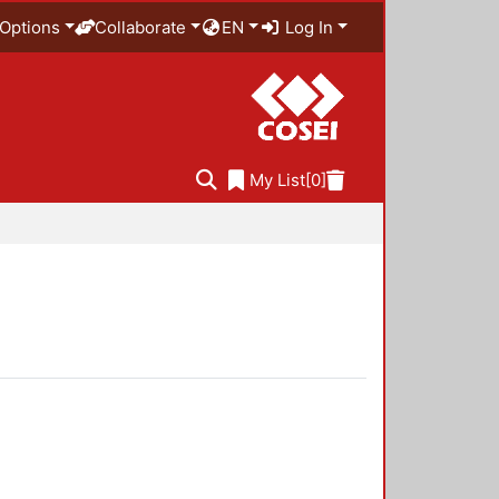
Options
Collaborate
EN
Log In
My List
[0]