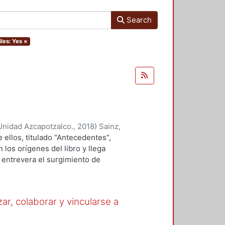
Search
iles: Yes
×
Unidad Azcapotzalco.
,
2018
)
Sainz,
e ellos, titulado “Antecedentes”,
los orígenes del libro y llega
e entrevera el surgimiento de
e la cultura escrita, así como de
e intervinieron en su desarrollo;
e los conceptos que constituyen el
ar, colaborar y vincularse a
rales, modelos del proceso
 siguiente sección se dedica a la