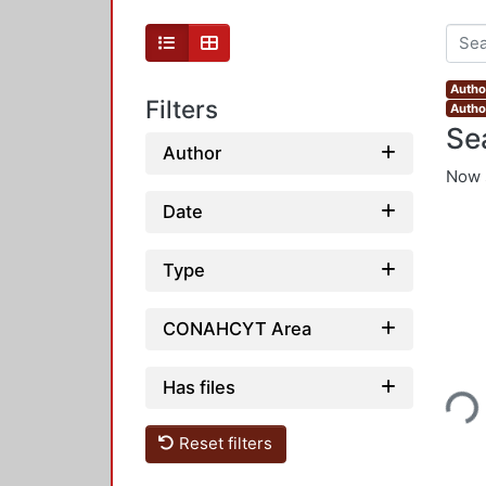
Author
Filters
Autho
Se
Author
Now 
Date
Type
CONAHCYT Area
Loading...
Has files
Reset filters