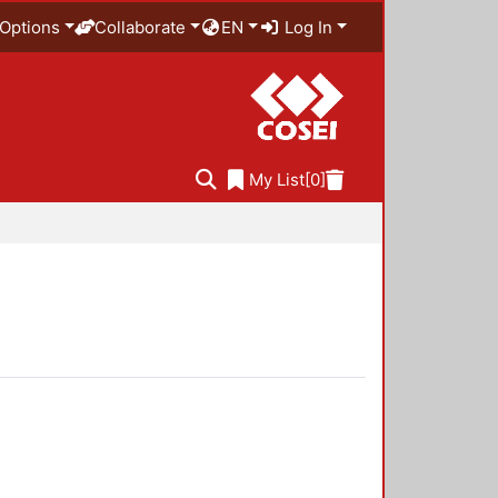
Options
Collaborate
EN
Log In
My List
[0]