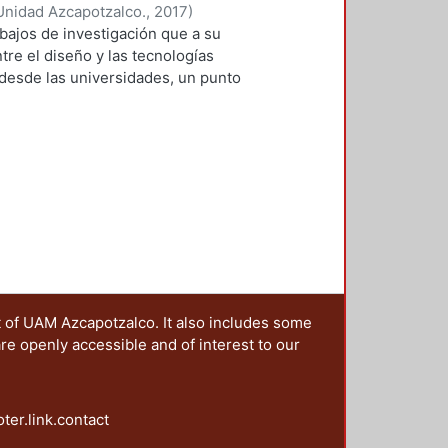
ctica cotidiana y la innovación. En
Unidad Azcapotzalco.
,
2017
)
e enlaza directamen¬te la
 Roberto Adrián
;
Lopez-Martinez,
abajos de investigación que a su
la puesta en práctica de
, Ramsses
;
Sainz, Itzel
;
Zafra
ntre el diseño y las tecnologías
as aulas, Marco Ferruzca
 desde las universidades, un punto
ra revitalizar y mejorar la
s una primera aproximación teórica
vulga maneras de innovar dentro
 las modalidades de aplicación del
proyecto planteado y probado a
ráfica que aplican las
 como parti¬cipantes–, dentro del
os espacios virtuales. Por su
ivas orientadas al diseño de
s de su texto “Inteligencia
 defiende el postulado del diseño
 reseña sobre cómo este fenómeno
érica. Para el tercer capítulo,
ual del diseño de espacios, objetos,
ampo profesional, inquiriéndolos
o “Análisis de movimientos oculares
ruir soluciones de diseño.
nacionales desde la perspectiva del
 fundamental para profundizar en
“La Jornada”, dirigido por la Mtra.
 sus soluciones. En los dos últimos
a participación de Ramses Román
t of UAM Azcapotzalco. It also includes some
lo largo del cuarto, Itzel Sainz
 Roberto López y un servidor; el
are openly accessible and of interest to our
teratura electrónica, cuyo proceso
entos más objetivos que los
es respecto a los actores
to de diseño, en este caso los
tar un entorno distinto al del libro
oter.link.contact
eñadores de la comunicación gráfica
en el quinto capítulo, donde