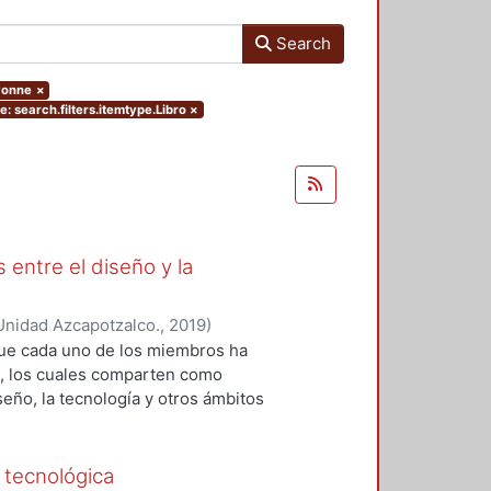
Search
Ivonne
×
e: search.filters.itemtype.Libro
×
 entre el diseño y la
Unidad Azcapotzalco.
,
2019
)
 Roberto Adrián
;
López-Martínez,
que cada uno de los miembros ha
z, Ramsses
;
Sainz, Itzel
;
Zizumbo
os, los cuales comparten como
seño, la tecnología y otros ámbitos
ión y el análisis teórico-práctico
da uno de los capítulos, por tanto,
 generación del conocimiento
 tecnológica