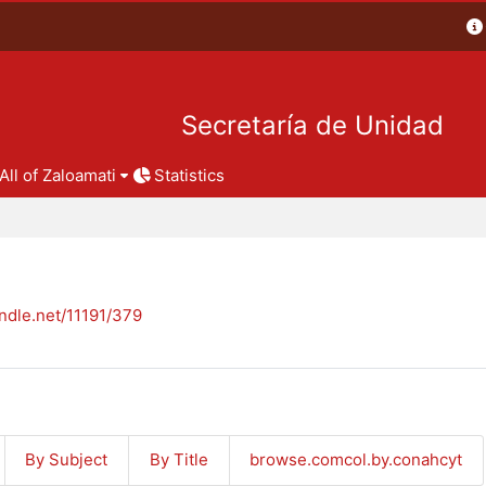
Secretaría de Unidad
All of Zaloamati
Statistics
andle.net/11191/379
By Subject
By Title
browse.comcol.by.conahcyt