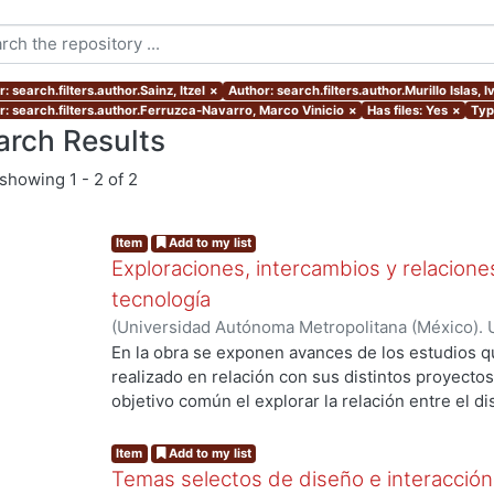
: search.filters.author.Sainz, Itzel
×
Author: search.filters.author.Murillo Islas, 
r: search.filters.author.Ferruzca-Navarro, Marco Vinicio
×
Has files: Yes
×
Typ
arch Results
showing
1 - 2 of 2
Item
Add to my list
Exploraciones, intercambios y relaciones
tecnología
(
Universidad Autónoma Metropolitana (México). 
Ferruzca-Navarro, Marco Vinicio
;
García Madrid,
En la obra se exponen avances de los estudios 
Roberto E.
;
Murillo Islas, Ivonne
;
Román Melénde
realizado en relación con sus distintos proyect
Alamilla, Alda María
objetivo común el explorar la relación entre el di
del conocimiento, con el fin de propiciar la reflex
de éstos en la interacción social y productiva. Ca
Item
Add to my list
representa una mirada específica que abona a la
Temas selectos de diseño e interacción