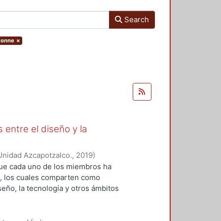
Search
Ivonne
×
 entre el diseño y la
Unidad Azcapotzalco.
,
2019
)
 Roberto Adrián
;
López-Martínez,
que cada uno de los miembros ha
z, Ramsses
;
Sainz, Itzel
;
Zizumbo
os, los cuales comparten como
seño, la tecnología y otros ámbitos
ión y el análisis teórico-práctico
da uno de los capítulos, por tanto,
 generación del conocimiento