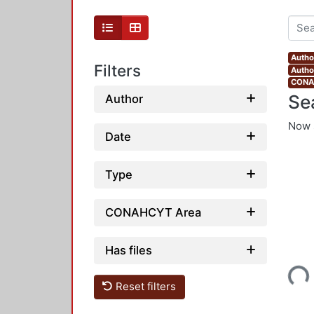
Author
Filters
Autho
CONAH
Se
Author
Now 
Date
Type
CONAHCYT Area
Has files
Loading...
Reset filters