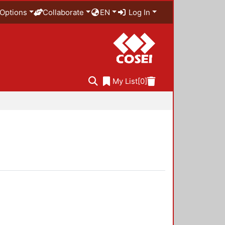
Options
Collaborate
EN
Log In
My List
[0]