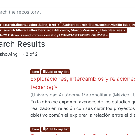
: search.filters.author.Sainz, Itzel
×
Author: search.filters.author.Murillo Islas, 
r: search.filters.author.Ferruzca-Navarro, Marco Vinicio
×
Has files: Yes
×
CYT Area: search.filters.conahcyt.CIENCIAS TECNOLÓGICAS
×
arch Results
showing
1 - 2 of 2
Item
Add to my list
Exploraciones, intercambios y relaciones
tecnología
(
Universidad Autónoma Metropolitana (México). 
Ferruzca-Navarro, Marco Vinicio
;
García Madrid,
En la obra se exponen avances de los estudios 
Roberto E.
;
Murillo Islas, Ivonne
;
Román Melénde
realizado en relación con sus distintos proyect
Alamilla, Alda María
objetivo común el explorar la relación entre el di
del conocimiento, con el fin de propiciar la reflex
de éstos en la interacción social y productiva. Ca
Item
Add to my list
representa una mirada específica que abona a la