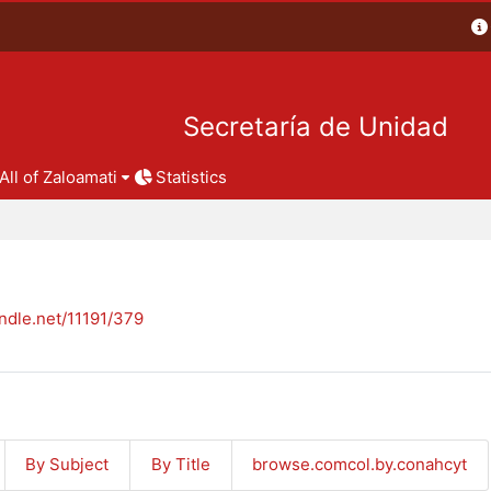
Secretaría de Unidad
All of Zaloamati
Statistics
andle.net/11191/379
By Subject
By Title
browse.comcol.by.conahcyt