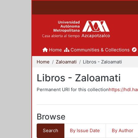
Home
Communities & Collections
Home
Zaloamati
Libros - Zaloamati
Libros - Zaloamati
Permanent URI for this collection
https://hdl.h
Browse
Search
By Issue Date
By Author