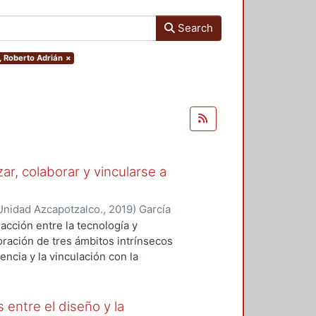
Search
, Roberto Adrián
×
ar, colaborar y vincularse a
Unidad Azcapotzalco.
,
2019
)
García
illa, Alda Maria
racción entre la tecnología y
ración de tres ámbitos intrínsecos
encia y la vinculación con la
berto García Madrid:
lisis sobre tres conferencias
re temas de tecnología,
 entre el diseño y la