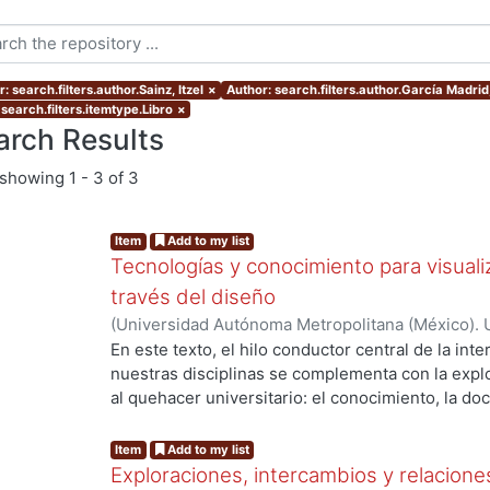
: search.filters.author.Sainz, Itzel
×
Author: search.filters.author.García Madrid
search.filters.itemtype.Libro
×
arch Results
showing
1 - 3 of 3
Item
Add to my list
Tecnologías y conocimiento para visualiz
través del diseño
(
Universidad Autónoma Metropolitana (México). 
Madrid, Roberto Adrián
;
Sainz, Itzel
;
Zizumbo Alam
En este texto, el hilo conductor central de la inte
nuestras disciplinas se complementa con la explo
al quehacer universitario: el conocimiento, la doc
sociedad. El libro comienza con un ensayo de Ro
“Visualización en el TED”, donde comparte un aná
Item
Add to my list
alojadas en ese popular canal de divulgación sob
Exploraciones, intercambios y relaciones