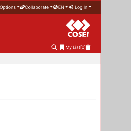
Options
Collaborate
EN
Log In
My List
[0]