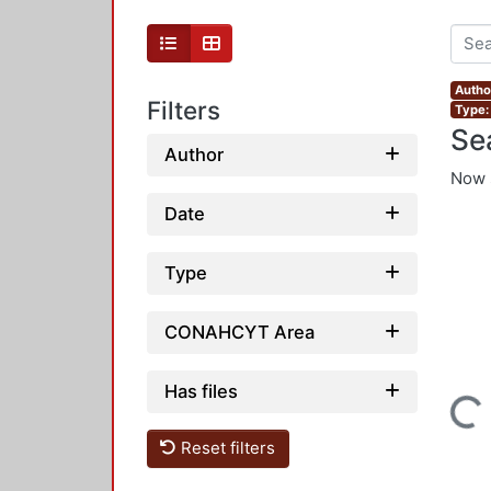
Author
Filters
Type: 
Se
Author
Now 
Date
Type
CONAHCYT Area
Has files
Loading...
Reset filters