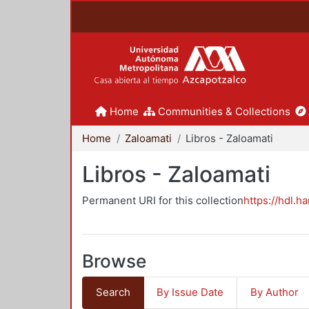
Home
Communities & Collections
Home
Zaloamati
Libros - Zaloamati
Libros - Zaloamati
Permanent URI for this collection
https://hdl.h
Browse
Search
By Issue Date
By Author