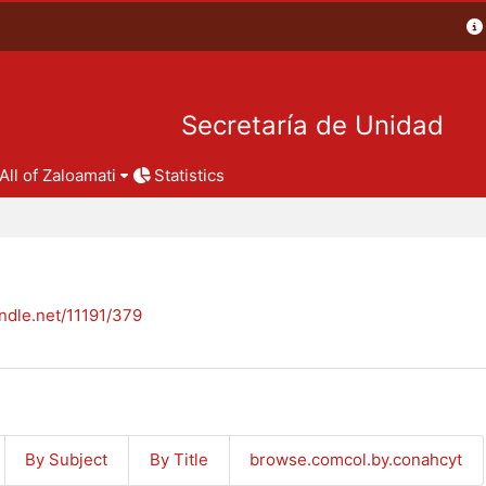
Secretaría de Unidad
All of Zaloamati
Statistics
andle.net/11191/379
By Subject
By Title
browse.comcol.by.conahcyt