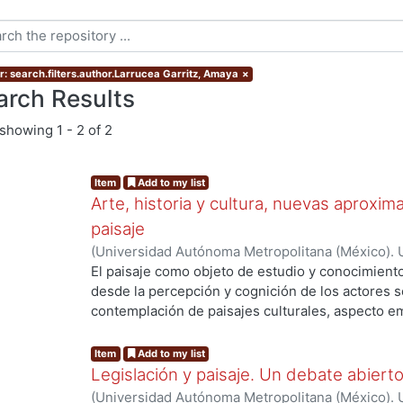
r: search.filters.author.Larrucea Garritz, Amaya
×
arch Results
showing
1 - 2 of 2
Item
Add to my list
Arte, historia y cultura, nuevas aproxim
paisaje
(
Universidad Autónoma Metropolitana (México). 
Martínez Sánchez, Félix Alfonso
;
Hinojosa De La 
El paisaje como objeto de estudio y conocimiento
Navarrete, Armando
;
Quirarte Castañeda, Vicent
desde la percepción y cognición de los actores so
Bertruy, Ramona Isabel
;
Clavé Almeida, Manuel M
contemplación de paisajes culturales, aspecto em
Porcel, Manuel
;
Castellanos Arenas, Mariano
;
Bar
estética. Por otro lado, diferentes ópticas, como 
Ángeles
;
Rojas Caldelas, Rosa Imelda
;
Ortiz Lero
acciones a su salvaguarda y protección y conside
Item
Add to my list
Nayeli
;
Amoroso Boelcke, Nicolás
valiosa que nos acerca al pasado para reconocern
Legislación y paisaje. Un debate abiert
acciones del futuro. Otras orientaciones de caráct
(
Universidad Autónoma Metropolitana (México). 