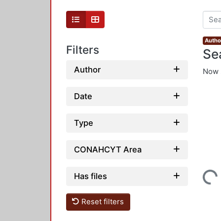
Autho
Filters
Se
Author
Now 
Date
Type
CONAHCYT Area
Has files
Loading...
Reset filters