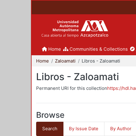
Home
Communities & Collections
Home
Zaloamati
Libros - Zaloamati
Libros - Zaloamati
Permanent URI for this collection
https://hdl.h
Browse
Search
By Issue Date
By Author