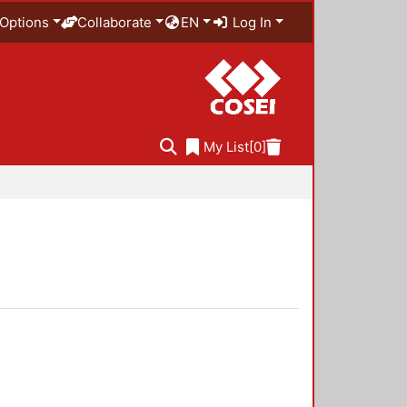
Options
Collaborate
EN
Log In
My List
[0]