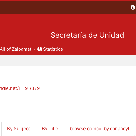
Secretaría de Unidad
All of Zaloamati
Statistics
andle.net/11191/379
By Subject
By Title
browse.comcol.by.conahcyt