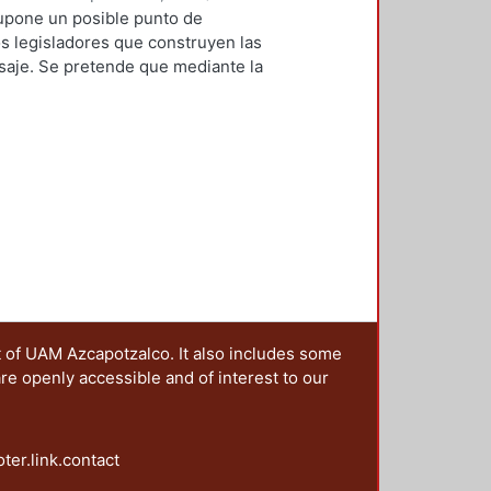
de las artes: la literatura, la
ín Manuel
;
Larrucea Garritz,
 supone un posible punto de
danza y el cine. Este amplio conjunto
, Mariano
;
González Márquez, José
os legisladores que construyen las
vestigación Arquitectura del
Ana María
;
Cancino Aguilar, Miguel
isaje. Se pretende que mediante la
ra organizar y llevar a cabo el
 Miró, José Ernesto
;
Sala i Martí,
se reseñan, el lector encuentre la
ximaciones al conocimiento del
ciones presentes en esta discusión.
 investigadores de diferentes
 central de sus trabajos al
. En este contexto, el presente
presentan, desde diferentes
 la complejidad intrínseca de los
apítulos permite reflexionar acerca
nir en el paisaje.
t of UAM Azcapotzalco. It also includes some
are openly accessible and of interest to our
oter.link.contact