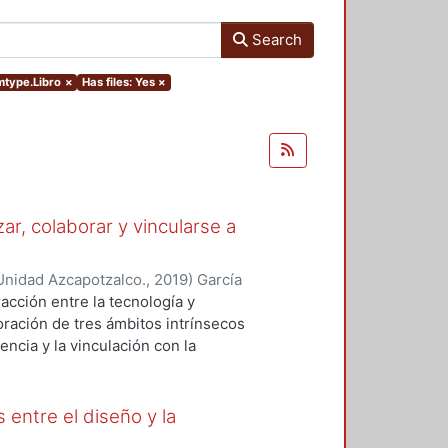
Search
emtype.Libro
×
Has files: Yes
×
ar, colaborar y vincularse a
Unidad Azcapotzalco.
,
2019
)
García
illa, Alda Maria
racción entre la tecnología y
ración de tres ámbitos intrínsecos
encia y la vinculación con la
berto García Madrid:
lisis sobre tres conferencias
re temas de tecnología,
 entre el diseño y la
e las charlas propicia que algunos