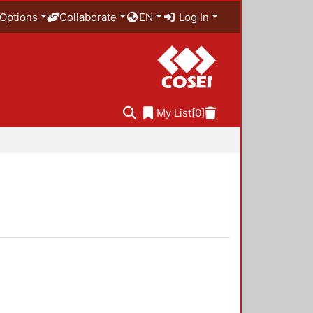
Options
Collaborate
EN
Log In
My List
[0]