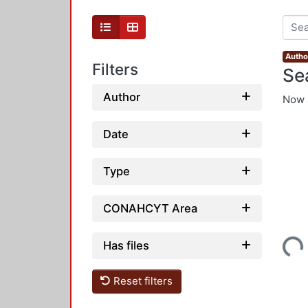
Autho
Filters
Se
Author
Now 
Date
Type
CONAHCYT Area
Loading...
Has files
Reset filters