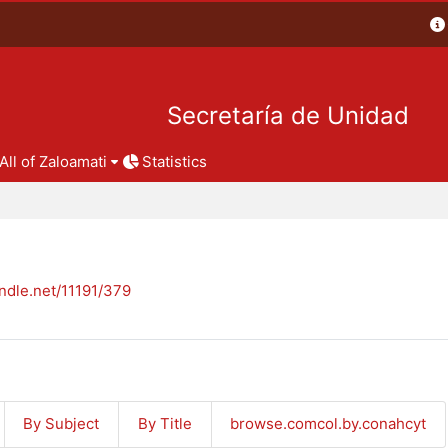
Secretaría de Unidad
All of Zaloamati
Statistics
andle.net/11191/379
By Subject
By Title
browse.comcol.by.conahcyt