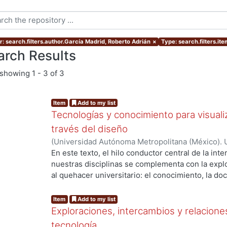
r: search.filters.author.García Madrid, Roberto Adrián
×
Type: search.filters.it
arch Results
showing
1 - 3 of 3
Item
Add to my list
Tecnologías y conocimiento para visualiz
través del diseño
(
Universidad Autónoma Metropolitana (México). 
Madrid, Roberto Adrián
;
Sainz, Itzel
;
Zizumbo Alam
En este texto, el hilo conductor central de la inte
nuestras disciplinas se complementa con la explo
al quehacer universitario: el conocimiento, la doc
sociedad. El libro comienza con un ensayo de Ro
“Visualización en el TED”, donde comparte un aná
Item
Add to my list
alojadas en ese popular canal de divulgación sob
Exploraciones, intercambios y relaciones
entretenimiento y diseño. El tiempo restringido d
tecnología