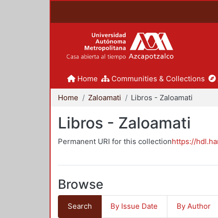
Home
Communities & Collections
Home
Zaloamati
Libros - Zaloamati
Libros - Zaloamati
Permanent URI for this collection
https://hdl.h
Browse
Search
By Issue Date
By Author