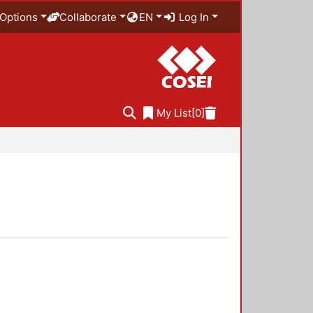
Options
Collaborate
EN
Log In
My List
[0]