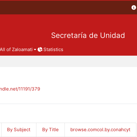
Secretaría de Unidad
All of Zaloamati
Statistics
andle.net/11191/379
By Subject
By Title
browse.comcol.by.conahcyt