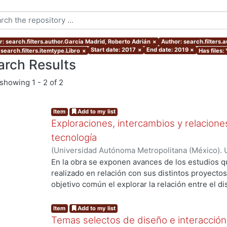
r: search.filters.author.García Madrid, Roberto Adrián
×
Author: search.filters
Start date: 2017
×
End date: 2019
×
search.filters.itemtype.Libro
×
Has files:
arch Results
showing
1 - 2 of 2
Item
Add to my list
Exploraciones, intercambios y relaciones
tecnología
(
Universidad Autónoma Metropolitana (México). 
Ferruzca-Navarro, Marco Vinicio
;
García Madrid,
En la obra se exponen avances de los estudios 
Roberto E.
;
Murillo Islas, Ivonne
;
Román Melénde
realizado en relación con sus distintos proyect
Alamilla, Alda María
objetivo común el explorar la relación entre el di
del conocimiento, con el fin de propiciar la reflex
de éstos en la interacción social y productiva. Ca
Item
Add to my list
representa una mirada específica que abona a la
Temas selectos de diseño e interacción