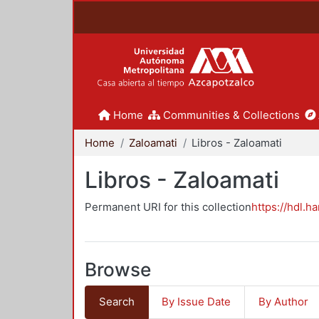
Home
Communities & Collections
Home
Zaloamati
Libros - Zaloamati
Libros - Zaloamati
Permanent URI for this collection
https://hdl.h
Browse
Search
By Issue Date
By Author