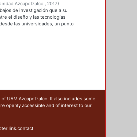
ctica cotidiana y la innovación. En
Unidad Azcapotzalco.
,
2017
)
e enlaza directamen¬te la
 Roberto Adrián
;
Lopez-Martinez,
abajos de investigación que a su
la puesta en práctica de
, Ramsses
;
Sainz, Itzel
;
Zafra
ntre el diseño y las tecnologías
as aulas, Marco Ferruzca
 desde las universidades, un punto
ra revitalizar y mejorar la
s una primera aproximación teórica
vulga maneras de innovar dentro
 las modalidades de aplicación del
proyecto planteado y probado a
ráfica que aplican las
 como parti¬cipantes–, dentro del
os espacios virtuales. Por su
ivas orientadas al diseño de
s de su texto “Inteligencia
 defiende el postulado del diseño
 reseña sobre cómo este fenómeno
érica. Para el tercer capítulo,
ual del diseño de espacios, objetos,
ampo profesional, inquiriéndolos
o “Análisis de movimientos oculares
ruir soluciones de diseño.
nacionales desde la perspectiva del
 fundamental para profundizar en
“La Jornada”, dirigido por la Mtra.
 sus soluciones. En los dos últimos
a participación de Ramses Román
t of UAM Azcapotzalco. It also includes some
lo largo del cuarto, Itzel Sainz
 Roberto López y un servidor; el
are openly accessible and of interest to our
teratura electrónica, cuyo proceso
entos más objetivos que los
es respecto a los actores
to de diseño, en este caso los
tar un entorno distinto al del libro
oter.link.contact
eñadores de la comunicación gráfica
en el quinto capítulo, donde