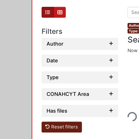
Autho
Filters
Type: 
Se
Author
Now 
Date
Type
CONAHCYT Area
Loading...
Has files
Reset filters