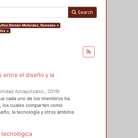
Search
.author.Román Meléndez, Ramsses
×
 Yes
×
 entre el diseño y la
Unidad Azcapotzalco.
,
2019
)
 Roberto Adrián
;
López-Martínez,
que cada uno de los miembros ha
z, Ramsses
;
Sainz, Itzel
;
Zizumbo
os, los cuales comparten como
seño, la tecnología y otros ámbitos
ión y el análisis teórico-práctico
da uno de los capítulos, por tanto,
 generación del conocimiento
 tecnológica