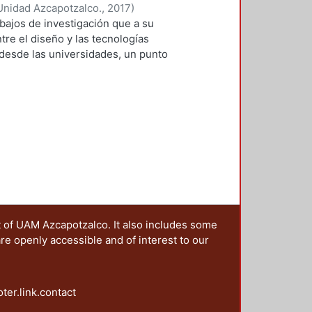
ctica cotidiana y la innovación. En
Unidad Azcapotzalco.
,
2017
)
e enlaza directamen¬te la
 Roberto Adrián
;
Lopez-Martinez,
abajos de investigación que a su
la puesta en práctica de
, Ramsses
;
Sainz, Itzel
;
Zafra
ntre el diseño y las tecnologías
as aulas, Marco Ferruzca
 desde las universidades, un punto
ra revitalizar y mejorar la
s una primera aproximación teórica
vulga maneras de innovar dentro
 las modalidades de aplicación del
proyecto planteado y probado a
ráfica que aplican las
 como parti¬cipantes–, dentro del
os espacios virtuales. Por su
ivas orientadas al diseño de
s de su texto “Inteligencia
 defiende el postulado del diseño
 reseña sobre cómo este fenómeno
érica. Para el tercer capítulo,
ual del diseño de espacios, objetos,
ampo profesional, inquiriéndolos
o “Análisis de movimientos oculares
ruir soluciones de diseño.
nacionales desde la perspectiva del
 fundamental para profundizar en
“La Jornada”, dirigido por la Mtra.
 sus soluciones. En los dos últimos
a participación de Ramses Román
t of UAM Azcapotzalco. It also includes some
lo largo del cuarto, Itzel Sainz
 Roberto López y un servidor; el
are openly accessible and of interest to our
teratura electrónica, cuyo proceso
entos más objetivos que los
es respecto a los actores
to de diseño, en este caso los
tar un entorno distinto al del libro
oter.link.contact
eñadores de la comunicación gráfica
en el quinto capítulo, donde