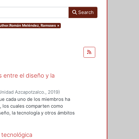
Search
.author.Román Meléndez, Ramsses
×
 entre el diseño y la
Unidad Azcapotzalco.
,
2019
)
 Roberto Adrián
;
López-Martínez,
que cada uno de los miembros ha
z, Ramsses
;
Sainz, Itzel
;
Zizumbo
os, los cuales comparten como
seño, la tecnología y otros ámbitos
ión y el análisis teórico-práctico
da uno de los capítulos, por tanto,
 generación del conocimiento
 tecnológica