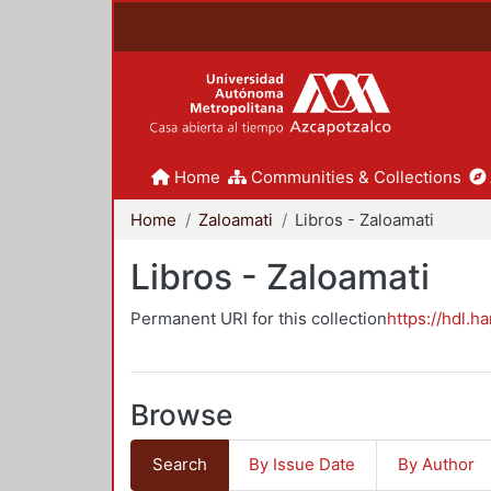
Home
Communities & Collections
Home
Zaloamati
Libros - Zaloamati
Libros - Zaloamati
Permanent URI for this collection
https://hdl.h
Browse
Search
By Issue Date
By Author