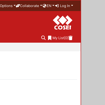
Options
Collaborate
EN
Log In
My List
[0]