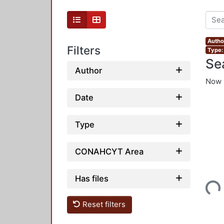
Autho
Filters
Type: 
Se
Author
Now 
Date
Type
CONAHCYT Area
Has files
Loading...
Reset filters