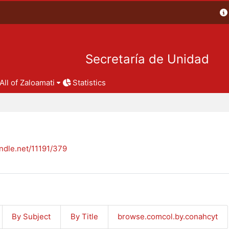
Secretaría de Unidad
All of Zaloamati
Statistics
andle.net/11191/379
By Subject
By Title
browse.comcol.by.conahcyt