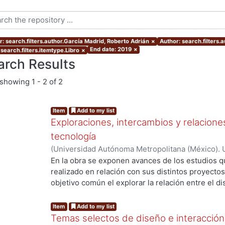
r: search.filters.author.García Madrid, Roberto Adrián
×
Author: search.filters
End date: 2019
×
search.filters.itemtype.Libro
×
arch Results
showing
1 - 2 of 2
Item
Add to my list
Exploraciones, intercambios y relaciones
tecnología
(
Universidad Autónoma Metropolitana (México). 
Ferruzca-Navarro, Marco Vinicio
;
García Madrid,
En la obra se exponen avances de los estudios 
Roberto E.
;
Murillo Islas, Ivonne
;
Román Melénde
realizado en relación con sus distintos proyect
Alamilla, Alda María
objetivo común el explorar la relación entre el di
del conocimiento, con el fin de propiciar la reflex
de éstos en la interacción social y productiva. Ca
Item
Add to my list
representa una mirada específica que abona a la
Temas selectos de diseño e interacción