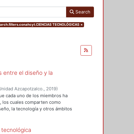
Search
rch.filters.conahcyt.CIENCIAS TECNOLÓGICAS
×
 entre el diseño y la
Unidad Azcapotzalco.
,
2019
)
 Roberto Adrián
;
López-Martínez,
que cada uno de los miembros ha
z, Ramsses
;
Sainz, Itzel
;
Zizumbo
os, los cuales comparten como
seño, la tecnología y otros ámbitos
ión y el análisis teórico-práctico
da uno de los capítulos, por tanto,
 generación del conocimiento
 tecnológica