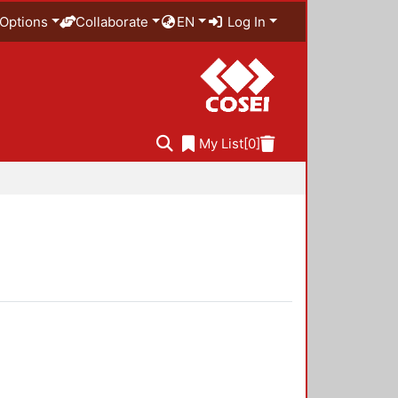
Options
Collaborate
EN
Log In
My List
[0]