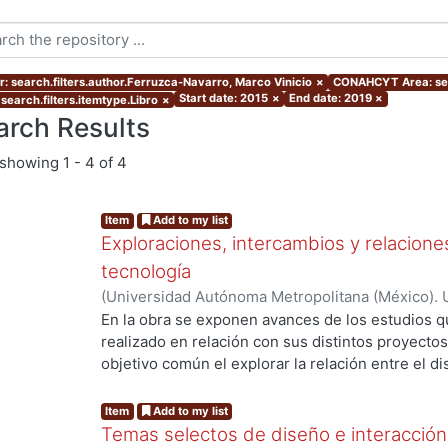
r: search.filters.author.Ferruzca-Navarro, Marco Vinicio
×
CONAHCYT Area: sea
Start date: 2015
×
End date: 2019
×
search.filters.itemtype.Libro
×
arch Results
showing
1 - 4 of 4
Item
Add to my list
Exploraciones, intercambios y relaciones
tecnología
(
Universidad Autónoma Metropolitana (México). 
Ferruzca-Navarro, Marco Vinicio
;
García Madrid,
En la obra se exponen avances de los estudios 
Roberto E.
;
Murillo Islas, Ivonne
;
Román Melénde
realizado en relación con sus distintos proyect
Alamilla, Alda María
objetivo común el explorar la relación entre el di
ing...
del conocimiento, con el fin de propiciar la reflex
de éstos en la interacción social y productiva. Ca
Item
Add to my list
representa una mirada específica que abona a la
Temas selectos de diseño e interacción