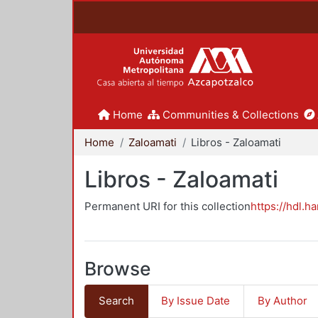
Home
Communities & Collections
Home
Zaloamati
Libros - Zaloamati
Libros - Zaloamati
Permanent URI for this collection
https://hdl.h
Browse
Search
By Issue Date
By Author