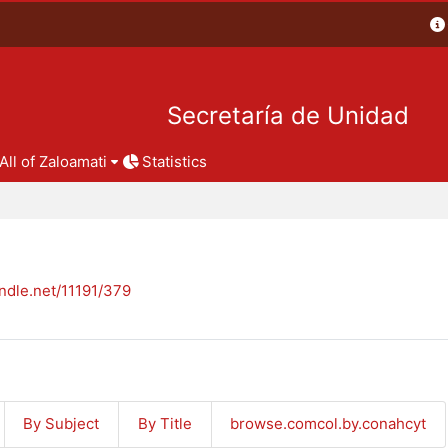
Secretaría de Unidad
All of Zaloamati
Statistics
andle.net/11191/379
By Subject
By Title
browse.comcol.by.conahcyt