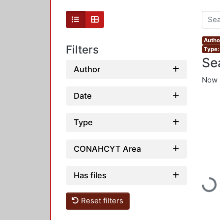
Autho
Filters
Type: 
Se
Author
Now 
Date
Type
CONAHCYT Area
Has files
Load
Reset filters