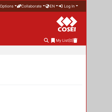
Options
Collaborate
EN
Log In
My List
[0]