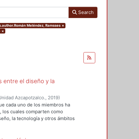
Search
ers.author.Román Meléndez, Ramsses
×
o
×
 entre el diseño y la
Unidad Azcapotzalco.
,
2019
)
 Roberto Adrián
;
López-Martínez,
que cada uno de los miembros ha
z, Ramsses
;
Sainz, Itzel
;
Zizumbo
os, los cuales comparten como
seño, la tecnología y otros ámbitos
ión y el análisis teórico-práctico
da uno de los capítulos, por tanto,
 generación del conocimiento