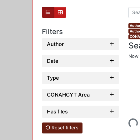
Autho
Filters
Author
CONAH
Se
Author
Now 
Date
Type
CONAHCYT Area
Has files
Loading...
Reset filters