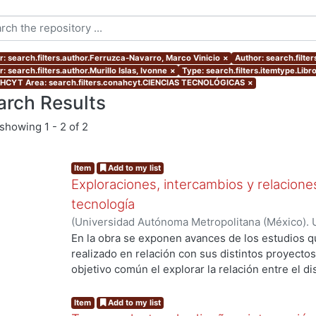
r: search.filters.author.Ferruzca-Navarro, Marco Vinicio
×
Author: search.filt
: search.filters.author.Murillo Islas, Ivonne
×
Type: search.filters.itemtype.Libr
CYT Area: search.filters.conahcyt.CIENCIAS TECNOLÓGICAS
×
arch Results
showing
1 - 2 of 2
Item
Add to my list
Exploraciones, intercambios y relaciones
tecnología
(
Universidad Autónoma Metropolitana (México). 
Ferruzca-Navarro, Marco Vinicio
;
García Madrid,
En la obra se exponen avances de los estudios 
Roberto E.
;
Murillo Islas, Ivonne
;
Román Melénde
realizado en relación con sus distintos proyect
Alamilla, Alda María
objetivo común el explorar la relación entre el di
del conocimiento, con el fin de propiciar la reflex
de éstos en la interacción social y productiva. Ca
Item
Add to my list
representa una mirada específica que abona a la