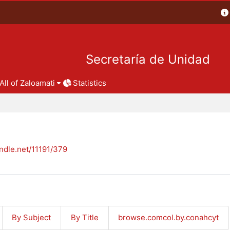
Secretaría de Unidad
All of Zaloamati
Statistics
andle.net/11191/379
By Subject
By Title
browse.comcol.by.conahcyt