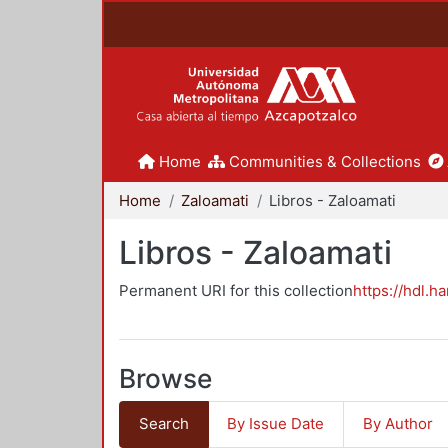
Home
Communities & Collections
Home
Zaloamati
Libros - Zaloamati
Libros - Zaloamati
Permanent URI for this collection
https://hdl.h
Browse
Search
By Issue Date
By Author