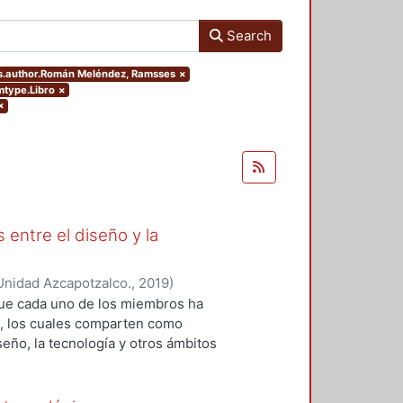
Search
ers.author.Román Meléndez, Ramsses
×
emtype.Libro
×
×
 entre el diseño y la
Unidad Azcapotzalco.
,
2019
)
 Roberto Adrián
;
López-Martínez,
que cada uno de los miembros ha
z, Ramsses
;
Sainz, Itzel
;
Zizumbo
os, los cuales comparten como
seño, la tecnología y otros ámbitos
ión y el análisis teórico-práctico
da uno de los capítulos, por tanto,
 generación del conocimiento