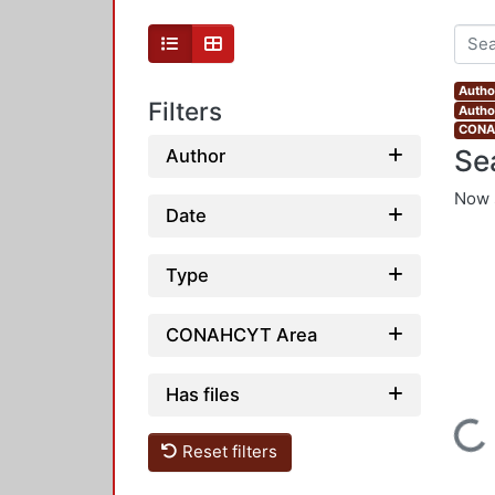
Autho
Filters
Autho
CONAH
Se
Author
Now 
Date
Type
CONAHCYT Area
Has files
Loading...
Reset filters