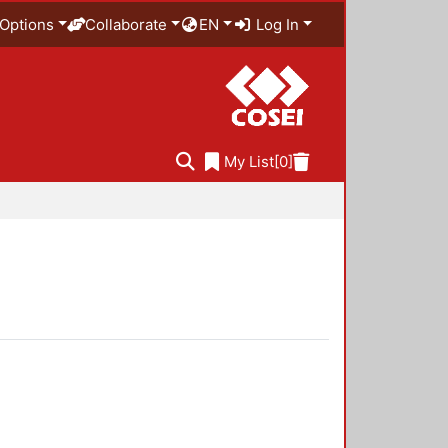
Options
Collaborate
EN
Log In
My List
[0]