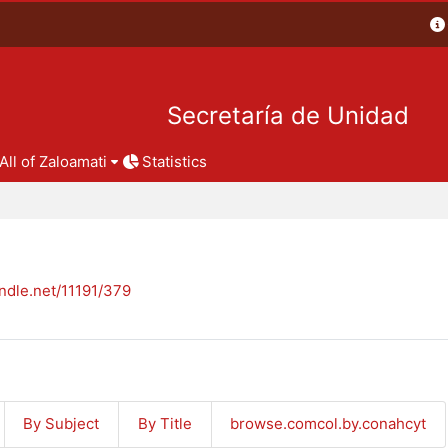
Secretaría de Unidad
All of Zaloamati
Statistics
andle.net/11191/379
By Subject
By Title
browse.comcol.by.conahcyt