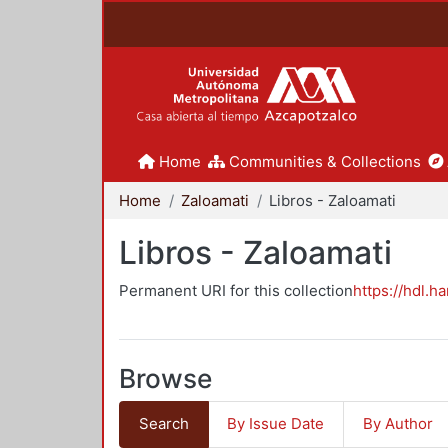
Home
Communities & Collections
Home
Zaloamati
Libros - Zaloamati
Libros - Zaloamati
Permanent URI for this collection
https://hdl.h
Browse
Search
By Issue Date
By Author