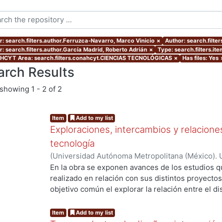
r: search.filters.author.Ferruzca-Navarro, Marco Vinicio
×
Author: search.filt
r: search.filters.author.García Madrid, Roberto Adrián
×
Type: search.filters.it
CYT Area: search.filters.conahcyt.CIENCIAS TECNOLÓGICAS
×
Has files: Yes
arch Results
showing
1 - 2 of 2
Item
Add to my list
Exploraciones, intercambios y relaciones
tecnología
(
Universidad Autónoma Metropolitana (México). 
Ferruzca-Navarro, Marco Vinicio
;
García Madrid,
En la obra se exponen avances de los estudios 
Roberto E.
;
Murillo Islas, Ivonne
;
Román Melénde
realizado en relación con sus distintos proyect
Alamilla, Alda María
objetivo común el explorar la relación entre el di
del conocimiento, con el fin de propiciar la reflex
de éstos en la interacción social y productiva. Ca
Item
Add to my list
representa una mirada específica que abona a la