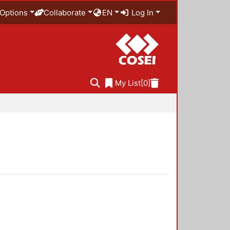
Options
Collaborate
EN
Log In
My List
[0]