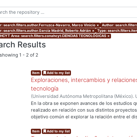
r: search.filters.author.Ferruzca-Navarro, Marco Vinicio
×
Author: search.filt
r: search.filters.author.García Madrid, Roberto Adrián
×
Type: search.filters.it
CYT Area: search.filters.conahcyt.CIENCIAS TECNOLÓGICAS
×
arch Results
showing
1 - 2 of 2
Item
Add to my list
Exploraciones, intercambios y relaciones
tecnología
(
Universidad Autónoma Metropolitana (México). 
Ferruzca-Navarro, Marco Vinicio
;
García Madrid,
En la obra se exponen avances de los estudios 
Roberto E.
;
Murillo Islas, Ivonne
;
Román Melénde
realizado en relación con sus distintos proyect
Alamilla, Alda María
objetivo común el explorar la relación entre el di
del conocimiento, con el fin de propiciar la reflex
de éstos en la interacción social y productiva. Ca
Item
Add to my list
representa una mirada específica que abona a la