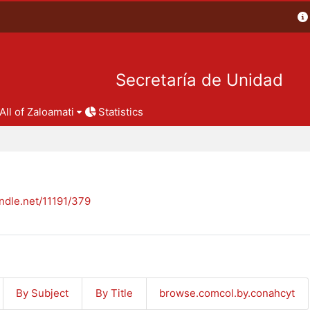
Secretaría de Unidad
All of Zaloamati
Statistics
andle.net/11191/379
By Subject
By Title
browse.comcol.by.conahcyt