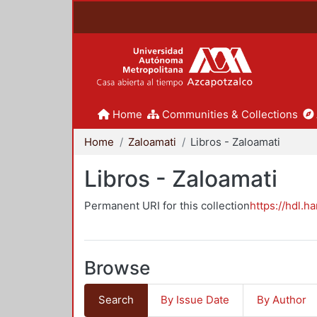
Home
Communities & Collections
Home
Zaloamati
Libros - Zaloamati
Libros - Zaloamati
Permanent URI for this collection
https://hdl.h
Browse
Search
By Issue Date
By Author