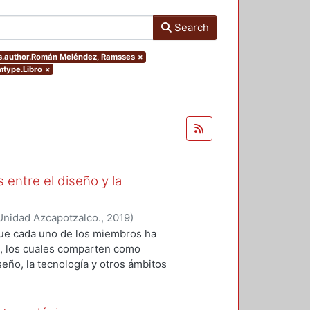
Search
ers.author.Román Meléndez, Ramsses
×
emtype.Libro
×
 entre el diseño y la
Unidad Azcapotzalco.
,
2019
)
 Roberto Adrián
;
López-Martínez,
que cada uno de los miembros ha
z, Ramsses
;
Sainz, Itzel
;
Zizumbo
os, los cuales comparten como
seño, la tecnología y otros ámbitos
ión y el análisis teórico-práctico
da uno de los capítulos, por tanto,
 generación del conocimiento