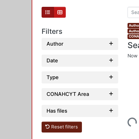
Autho
Filters
Autho
CONAH
Se
Author
Now 
Date
Type
CONAHCYT Area
Has files
Loading...
Reset filters