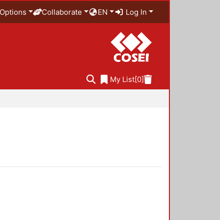
Options
Collaborate
EN
Log In
My List
[0]