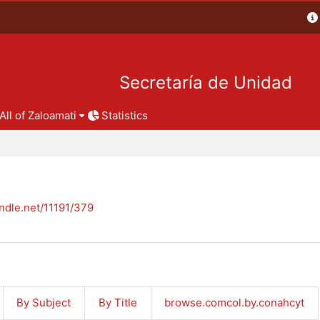
Secretaría de Unidad
All of Zaloamati
Statistics
andle.net/11191/379
By Subject
By Title
browse.comcol.by.conahcyt