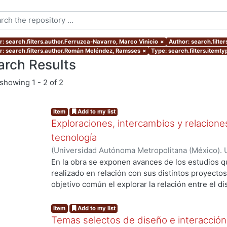
r: search.filters.author.Ferruzca-Navarro, Marco Vinicio
×
Author: search.filte
r: search.filters.author.Román Meléndez, Ramsses
×
Type: search.filters.itemty
arch Results
showing
1 - 2 of 2
Item
Add to my list
Exploraciones, intercambios y relaciones
tecnología
(
Universidad Autónoma Metropolitana (México). 
Ferruzca-Navarro, Marco Vinicio
;
García Madrid,
En la obra se exponen avances de los estudios 
Roberto E.
;
Murillo Islas, Ivonne
;
Román Melénde
realizado en relación con sus distintos proyect
Alamilla, Alda María
objetivo común el explorar la relación entre el di
del conocimiento, con el fin de propiciar la reflex
de éstos en la interacción social y productiva. Ca
Item
Add to my list
representa una mirada específica que abona a la
Temas selectos de diseño e interacción