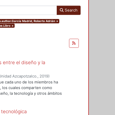
Search
rs.author.García Madrid, Roberto Adrián
×
pe.Libro
×
 entre el diseño y la
Unidad Azcapotzalco.
,
2019
)
 Roberto Adrián
;
López-Martínez,
que cada uno de los miembros ha
z, Ramsses
;
Sainz, Itzel
;
Zizumbo
os, los cuales comparten como
seño, la tecnología y otros ámbitos
ión y el análisis teórico-práctico
da uno de los capítulos, por tanto,
 generación del conocimiento
 tecnológica