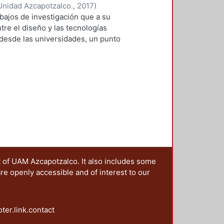
ctica cotidiana y la innovación. En
Unidad Azcapotzalco.
,
2017
)
e enlaza directamen¬te la
 Roberto Adrián
;
Lopez-Martinez,
abajos de investigación que a su
la puesta en práctica de
, Ramsses
;
Sainz, Itzel
;
Zafra
ntre el diseño y las tecnologías
as aulas, Marco Ferruzca
 desde las universidades, un punto
ra revitalizar y mejorar la
s una primera aproximación teórica
vulga maneras de innovar dentro
 las modalidades de aplicación del
proyecto planteado y probado a
ráfica que aplican las
 como parti¬cipantes–, dentro del
os espacios virtuales. Por su
ivas orientadas al diseño de
s de su texto “Inteligencia
 defiende el postulado del diseño
 reseña sobre cómo este fenómeno
érica. Para el tercer capítulo,
ual del diseño de espacios, objetos,
ampo profesional, inquiriéndolos
o “Análisis de movimientos oculares
ruir soluciones de diseño.
nacionales desde la perspectiva del
 fundamental para profundizar en
“La Jornada”, dirigido por la Mtra.
 sus soluciones. En los dos últimos
a participación de Ramses Román
t of UAM Azcapotzalco. It also includes some
lo largo del cuarto, Itzel Sainz
 Roberto López y un servidor; el
are openly accessible and of interest to our
teratura electrónica, cuyo proceso
entos más objetivos que los
es respecto a los actores
to de diseño, en este caso los
tar un entorno distinto al del libro
oter.link.contact
eñadores de la comunicación gráfica
en el quinto capítulo, donde