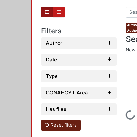
Autho
Filters
Autho
Se
Author
Now 
Date
Type
CONAHCYT Area
Has files
Loading...
Reset filters