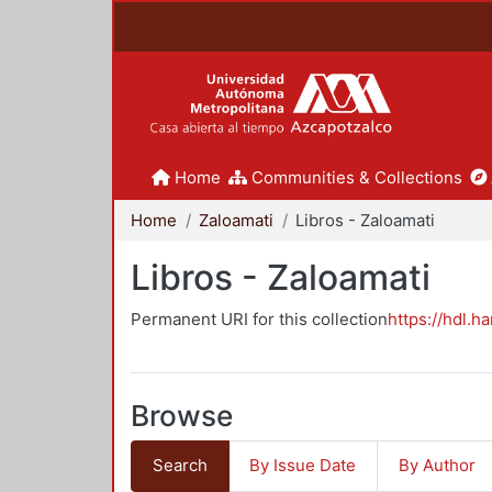
Home
Communities & Collections
Home
Zaloamati
Libros - Zaloamati
Libros - Zaloamati
Permanent URI for this collection
https://hdl.h
Browse
Search
By Issue Date
By Author