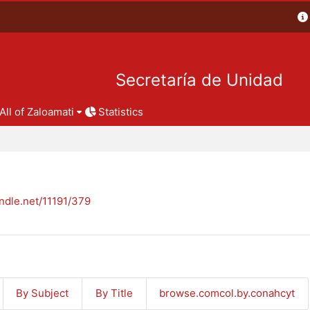
Secretaría de Unidad
All of Zaloamati
Statistics
andle.net/11191/379
By Subject
By Title
browse.comcol.by.conahcyt