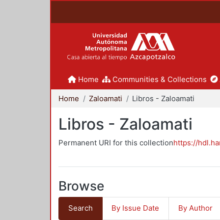
Home
Communities & Collections
Home
Zaloamati
Libros - Zaloamati
Libros - Zaloamati
Permanent URI for this collection
https://hdl.h
Browse
Search
By Issue Date
By Author