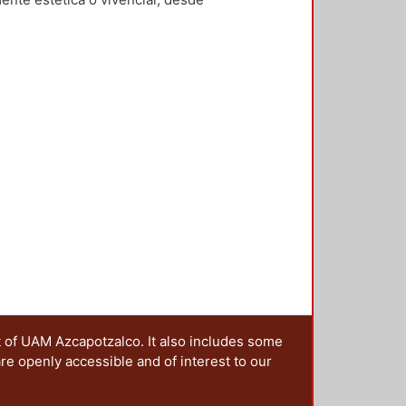
rnández García, Yesenia
;
Checa-
ón social que configura el
z De Juambelz, Rocio
;
Hernández
trañar las narrativas en las que se
i
;
Moreno Pantoja, Carlos
;
Ríos
ales, lo cual implica generar una
ieles Granell, Francisco
;
Gilarranz
sido imaginado y constituido. Es
artínez, Alicia
 de los territorios, ya que el
sten paisajes resilientes? ¿Cómo
aisaje que queremos dejar a las
nterrogantes, que además se han
la idea de editar esta publicación,
os presentados en la 4ta. Jornada
ia y metrópoli en América Latina”,
oma de Puebla y la Red Mexicana
da a cabo en octubre de 2017 en la
rincipal, fue reflexionar sobre la
politano desde una óptica
 sus manos se centra en la
s históricos, culturales e
t of UAM Azcapotzalco. It also includes some
 desaparecer o en vías de
are openly accessible and of interest to our
ica sobre cómo diferentes
o los embates del turismo, la