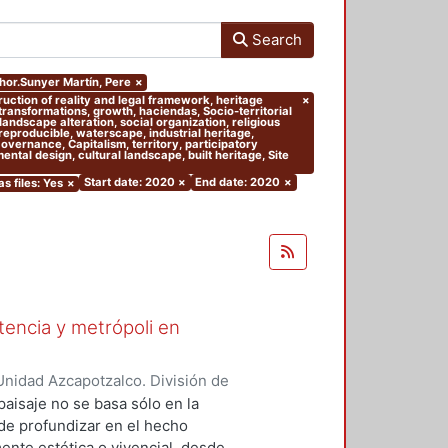
Search
thor.Sunyer Martín, Pere
×
truction of reality and legal framework, heritage
×
 transformations, growth, haciendas, Socio-territorial
andscape alteration, social organization, religious
 reproducible, waterscape, industrial heritage,
 Governance, Capitalism, territory, participatory
tal design, cultural landscape, built heritage, Site
Start date: 2020
×
End date: 2020
×
as files: Yes
×
stencia y metrópoli en
nidad Azcapotzalco. División de
del Medio Ambiente. Área de
paisaje no se basa sólo en la
nso-Navarrete, Armando
;
 de profundizar en el hecho
Mario Alberto
;
Clausen, Helene
ente estética o vivencial, desde