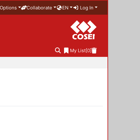
Options
Collaborate
EN
Log In
My List
[0]