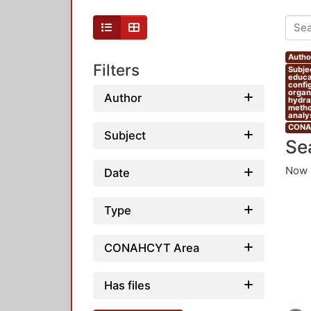
Autho
Filters
Subjec
educat
confi
organi
Author
hydrau
metho
analys
CONAH
Subject
Se
Now 
Date
Type
CONAHCYT Area
Has files