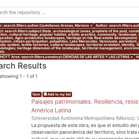
r: search.filters.author.Castellanos Arenas, Mariano
×
Author: search.filters.au
t: search.filters.subject.State, archaeological zones, prophets of the past, cons
ion, cultural heritage, popular habitat, artistic practice, community, landscape,
guration, Agro-productive landscapes, Heritage at risk Real estate development, l
zation, citizen participation, palaphites, Lake Maracaibo, Venezuela, persistent,
lic system, textile factories, cultural landscapes, territorial evolution, Identity,
dologies, heritage dimension of the landscape, territorial management, environmen
is.
CYT Area: search.filters.conahcyt.CIENCIAS DE LAS ARTES Y LAS LETRAS
×
H
arch Results
showing
1 - 1 of 1
Item
Add to my list
Paisajes patrimoniales. Resiliencia, resi
América Latina
(
Universidad Autónoma Metropolitana (México). U
Ciencias y Artes para el Diseño. Departamento 
La propuesta de esta obra, es que el estudio del 
Investigación Arquitectura de Paisaje.
,
2020
)
Alo
observación panorámica del territorio, sino trata
Castellanos Arenas, Mariano
;
Velázquez García, 
cultural, que va más allá de su percepción meram