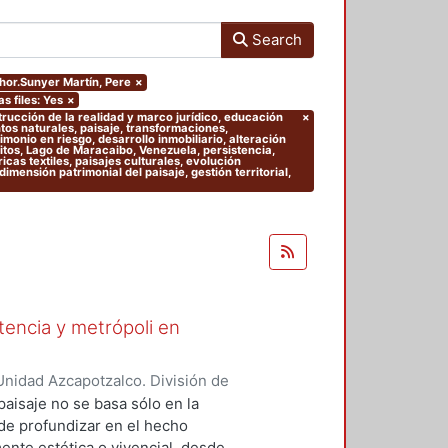
Search
thor.Sunyer Martín, Pere
×
as files: Yes
×
trucción de la realidad y marco jurídico, educación
×
ntos naturales, paisaje, transformaciones,
imonio en riesgo, desarrollo inmobiliario, alteración
fitos, Lago de Maracaibo, Venezuela, persistencia,
ricas textiles, paisajes culturales, evolución
dimensión patrimonial del paisaje, gestión territorial,
stencia y metrópoli en
nidad Azcapotzalco. División de
del Medio Ambiente. Área de
paisaje no se basa sólo en la
nso-Navarrete, Armando
;
 de profundizar en el hecho
Mario Alberto
;
Clausen, Helene
ente estética o vivencial, desde