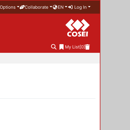
Options
Collaborate
EN
Log In
My List
[0]