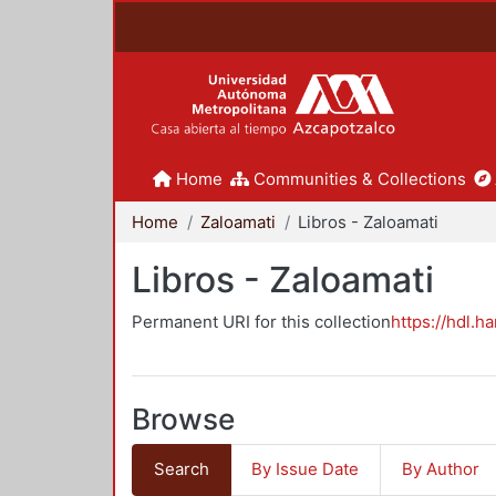
Home
Communities & Collections
Home
Zaloamati
Libros - Zaloamati
Libros - Zaloamati
Permanent URI for this collection
https://hdl.h
Browse
Search
By Issue Date
By Author