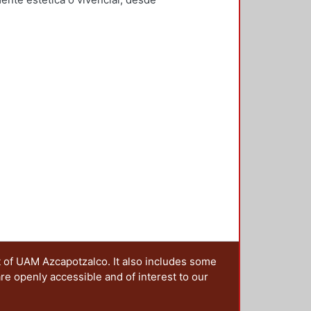
rnández García, Yesenia
;
Checa-
ón social que configura el
z De Juambelz, Rocio
;
Hernández
trañar las narrativas en las que se
i
;
Moreno Pantoja, Carlos
;
Ríos
ales, lo cual implica generar una
ieles Granell, Francisco
;
Gilarranz
sido imaginado y constituido. Es
artínez, Alicia
 de los territorios, ya que el
sten paisajes resilientes? ¿Cómo
aisaje que queremos dejar a las
nterrogantes, que además se han
la idea de editar esta publicación,
os presentados en la 4ta. Jornada
ia y metrópoli en América Latina”,
oma de Puebla y la Red Mexicana
da a cabo en octubre de 2017 en la
rincipal, fue reflexionar sobre la
politano desde una óptica
 sus manos se centra en la
s históricos, culturales e
t of UAM Azcapotzalco. It also includes some
 desaparecer o en vías de
are openly accessible and of interest to our
ica sobre cómo diferentes
o los embates del turismo, la