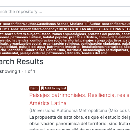
r: search.filters.author.Castellanos Arenas, Mariano
×
Author: search.filters.au
CYT Area: search.filters.conahcyt.CIENCIAS DE LAS ARTES Y LAS LETRAS
×
H
ct: search.filters.subject.Estado, zonas arqueológicas, profetas del pasado, cons
onial, patrimonio cultural, hábitat popular, práctica artística, comunidad, eleme
iento, haciendas, configuración socio territorial, paisajes agroproductivos, patr
aisaje, organización social, organización religiosa, participación ciudadana, pala
ucibilidad, paisaje del agua, patrimonio industrial, instalaciones hidráulicas, fáb
orial, Identidad, Gobernanza, Capitalismo, territorio, metodologías participativas, 
 ambiental, paisaje cultural, patrimonio edificado, Análisis del sitio.
arch Results
showing
1 - 1 of 1
Item
Add to my list
Paisajes patrimoniales. Resiliencia, resi
América Latina
(
Universidad Autónoma Metropolitana (México). U
Ciencias y Artes para el Diseño. Departamento 
La propuesta de esta obra, es que el estudio del 
Investigación Arquitectura de Paisaje.
,
2020
)
Alo
observación panorámica del territorio, sino trata
Castellanos Arenas, Mariano
;
Velázquez García, 
cultural, que va más allá de su percepción meram