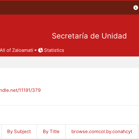
Secretaría de Unidad
All of Zaloamati
Statistics
andle.net/11191/379
By Subject
By Title
browse.comcol.by.conahcyt