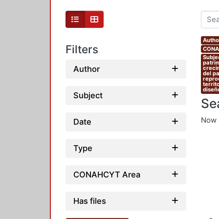
Autho
Filters
CONAH
Subje
patrim
Author
crecim
del p
reprod
territ
diseño
Subject
Se
Now 
Date
Type
CONAHCYT Area
Has files