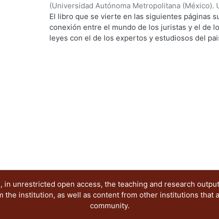
Elorza, Serafín
;
Martínez Hernández, Javier
;
Must
visión crítica de cómo un paisaje patrimonial ha 
(
Universidad Autónoma Metropolitana (México). 
Runge, Carmela
;
Rivera Juárez, Frida Itzel
;
Ríos M
con esta mirada que cuestionamos la conformación
Alonso Navarrete, Armando
;
Checa-Artasu, Mart
El libro que se vierte en las siguientes páginas
objetivo es asumir posturas y preguntarnos ¿exi
Amaya
;
Sunyer Martín, Pere
;
Castellanos Arenas
conexión entre el mundo de los juristas y el de l
reconocer paisajes en resistencia? ¿Cuál es el p
Juan
;
Adán Reséndiz, Ana Laura
;
Pacheco Ruiz, 
leyes con el de los expertos y estudiosos del pa
futuras generaciones? Para responder a estas i
Ángel
;
Gutiérrez-Yurrita, Pedro Joaquín
;
Becerril
revisión de las contribuciones que más adelante 
vuelto una preocupación social creciente, surgió 
Pere
;
Fajardo Pulido, Martha C.
oportunidad de atisbar las posibilidades y limita
la cual recoge una selecta recopilación de trabaj
de Paisajes Patrimoniales “Resistencia, resilienc
convocada por la Benemérita Universidad Autón
de Estudios sobre Paisajes Patrimoniales y lleva
Universidad Autónoma Metropolitana. El objetivo p
resiliencia y la resistencia en el contexto metro
latinoamericana. La línea de la obra que tiene en
importancia de preservar territorios, cuyos valore
identitarios se encuentran, ya sea en peligro de
recuperación. Asimismo, se plantea la problemát
sectores de la sociedad se encuentran resistiend
 in unrestricted open access, the teaching and research outpu
gentrificación, los megaproyectos de extracción d
he institution, as well as content from other institutions that 
especulación inmobiliaria o el abandono de nues
community.
han dividido en cuatro apartados, el primero es 
metodológico, en la escala que va de lo nacional 