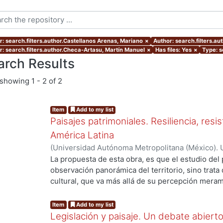
r: search.filters.author.Castellanos Arenas, Mariano
×
Author: search.filters.au
r: search.filters.author.Checa-Artasu, Martín Manuel
×
Has files: Yes
×
Type: s
arch Results
showing
1 - 2 of 2
Item
Add to my list
Paisajes patrimoniales. Resiliencia, resi
América Latina
(
Universidad Autónoma Metropolitana (México). U
Ciencias y Artes para el Diseño. Departamento 
La propuesta de esta obra, es que el estudio del 
Investigación Arquitectura de Paisaje.
,
2020
)
Alo
observación panorámica del territorio, sino trata
Castellanos Arenas, Mariano
;
Velázquez García, 
cultural, que va más allá de su percepción meram
Balslev
;
Fracasso, Liliana
;
Cabanzo, Francisco
;
He
donde podamos aprehenderlo, como la construcci
Artasu, Martín Manuel
;
Sunyer Martín, Pere
;
Lópe
entorno. Para ello el investigador necesita desen
Item
Add to my list
Osorio, Ariadna Deni
;
Flores Lozano, Eunise Sara
envuelven los actores en los escenarios territori
Legislación y paisaje. Un debate abiert