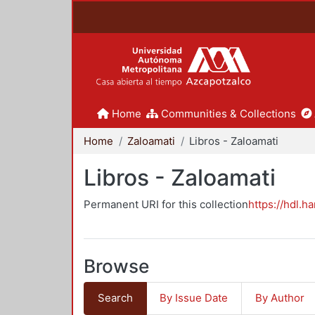
Home
Communities & Collections
Home
Zaloamati
Libros - Zaloamati
Libros - Zaloamati
Permanent URI for this collection
https://hdl.h
Browse
Search
By Issue Date
By Author