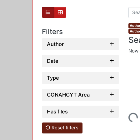
Autho
Filters
Autho
Se
Author
Now 
Date
Type
CONAHCYT Area
Has files
Loading...
Reset filters