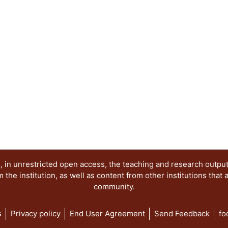
 in unrestricted open access, the teaching and research outpu
he institution, as well as content from other institutions that 
community.
s
Privacy policy
End User Agreement
Send Feedback
fo