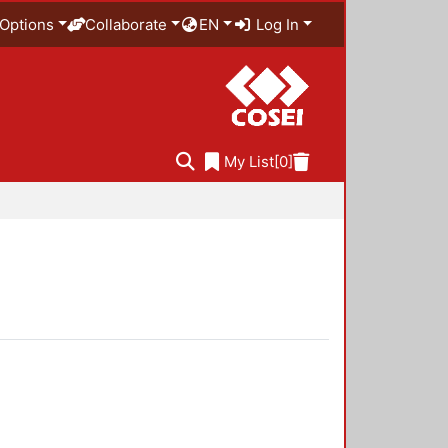
Options
Collaborate
EN
Log In
My List
[0]