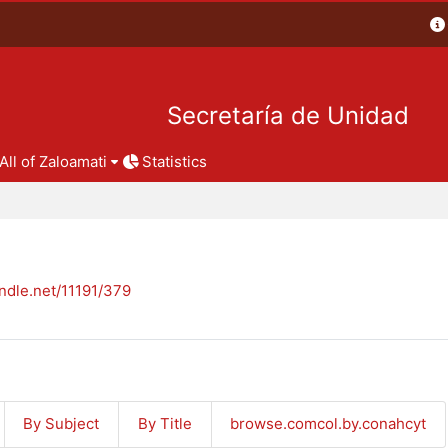
Secretaría de Unidad
All of Zaloamati
Statistics
andle.net/11191/379
By Subject
By Title
browse.comcol.by.conahcyt