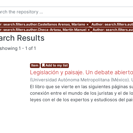
r: search.filters.author.Castellanos Arenas, Mariano
×
Author: search.filters.au
r: search.filters.author.Checa-Artasu, Martín Manuel
×
Author: search.filters.au
arch Results
showing
1 - 1 of 1
Item
Add to my list
Legislación y paisaje. Un debate abiert
(
Universidad Autónoma Metropolitana (México). 
Alonso Navarrete, Armando
;
Checa-Artasu, Mart
El libro que se vierte en las siguientes páginas
Amaya
;
Sunyer Martín, Pere
;
Castellanos Arenas
conexión entre el mundo de los juristas y el de l
Juan
;
Adán Reséndiz, Ana Laura
;
Pacheco Ruiz, 
leyes con el de los expertos y estudiosos del pa
Ángel
;
Gutiérrez-Yurrita, Pedro Joaquín
;
Becerril
revisión de las contribuciones que más adelante 
Pere
;
Fajardo Pulido, Martha C.
oportunidad de atisbar las posibilidades y limita