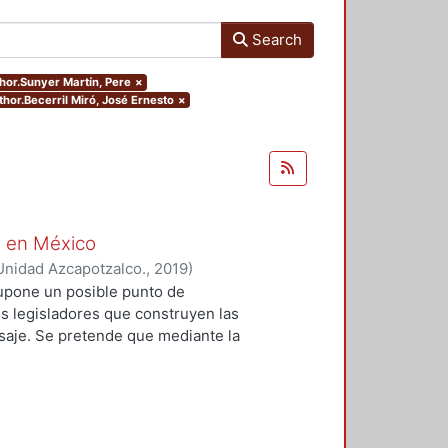
Search
thor.Sunyer Martín, Pere
×
thor.Becerril Miró, José Ernesto
×
o en México
Unidad Azcapotzalco.
,
2019
)
ín Manuel
;
Larrucea Garritz,
 supone un posible punto de
, Mariano
;
González Márquez, José
os legisladores que construyen las
Ana María
;
Cancino Aguilar, Miguel
isaje. Se pretende que mediante la
 Miró, José Ernesto
;
Sala i Martí,
se reseñan, el lector encuentre la
ciones presentes en esta discusión.