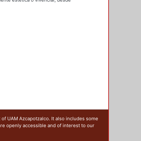
rnández García, Yesenia
;
Checa-
ón social que configura el
z De Juambelz, Rocio
;
Hernández
trañar las narrativas en las que se
i
;
Moreno Pantoja, Carlos
;
Ríos
ales, lo cual implica generar una
ieles Granell, Francisco
;
Gilarranz
sido imaginado y constituido. Es
artínez, Alicia
 de los territorios, ya que el
sten paisajes resilientes? ¿Cómo
aisaje que queremos dejar a las
nterrogantes, que además se han
la idea de editar esta publicación,
os presentados en la 4ta. Jornada
ia y metrópoli en América Latina”,
oma de Puebla y la Red Mexicana
da a cabo en octubre de 2017 en la
rincipal, fue reflexionar sobre la
politano desde una óptica
 sus manos se centra en la
s históricos, culturales e
t of UAM Azcapotzalco. It also includes some
 desaparecer o en vías de
are openly accessible and of interest to our
ica sobre cómo diferentes
o los embates del turismo, la