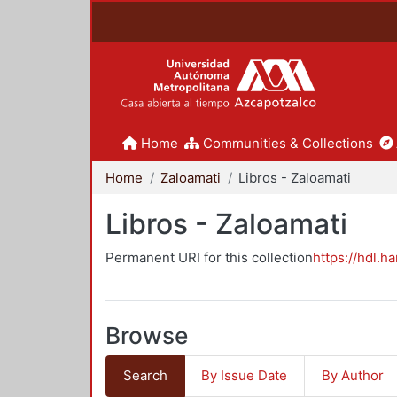
Home
Communities & Collections
Home
Zaloamati
Libros - Zaloamati
Libros - Zaloamati
Permanent URI for this collection
https://hdl.h
Browse
Search
By Issue Date
By Author