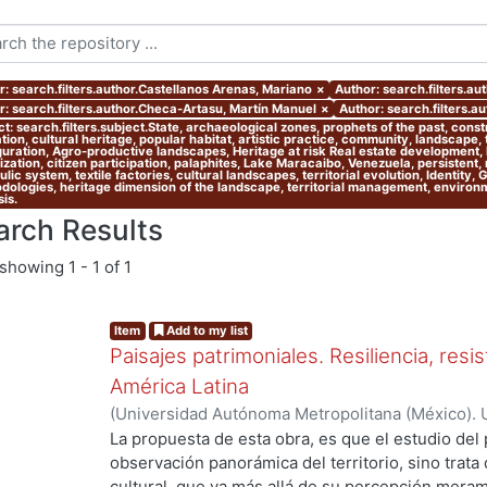
r: search.filters.author.Castellanos Arenas, Mariano
×
Author: search.filters.au
r: search.filters.author.Checa-Artasu, Martín Manuel
×
Author: search.filters.
t: search.filters.subject.State, archaeological zones, prophets of the past, cons
ion, cultural heritage, popular habitat, artistic practice, community, landscape,
guration, Agro-productive landscapes, Heritage at risk Real estate development, l
zation, citizen participation, palaphites, Lake Maracaibo, Venezuela, persistent,
lic system, textile factories, cultural landscapes, territorial evolution, Identity,
dologies, heritage dimension of the landscape, territorial management, environmen
is.
arch Results
showing
1 - 1 of 1
Item
Add to my list
Paisajes patrimoniales. Resiliencia, resi
América Latina
(
Universidad Autónoma Metropolitana (México). U
Ciencias y Artes para el Diseño. Departamento 
La propuesta de esta obra, es que el estudio del 
Investigación Arquitectura de Paisaje.
,
2020
)
Alo
observación panorámica del territorio, sino trata
Castellanos Arenas, Mariano
;
Velázquez García, 
cultural, que va más allá de su percepción meram