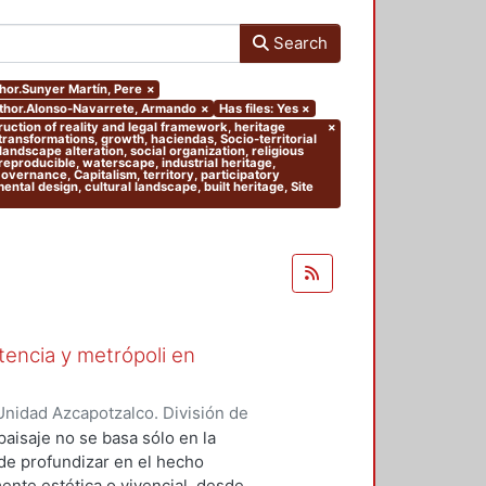
Search
thor.Sunyer Martín, Pere
×
author.Alonso-Navarrete, Armando
×
Has files: Yes
×
truction of reality and legal framework, heritage
×
 transformations, growth, haciendas, Socio-territorial
andscape alteration, social organization, religious
 reproducible, waterscape, industrial heritage,
 Governance, Capitalism, territory, participatory
tal design, cultural landscape, built heritage, Site
stencia y metrópoli en
nidad Azcapotzalco. División de
del Medio Ambiente. Área de
paisaje no se basa sólo en la
nso-Navarrete, Armando
;
 de profundizar en el hecho
Mario Alberto
;
Clausen, Helene
ente estética o vivencial, desde