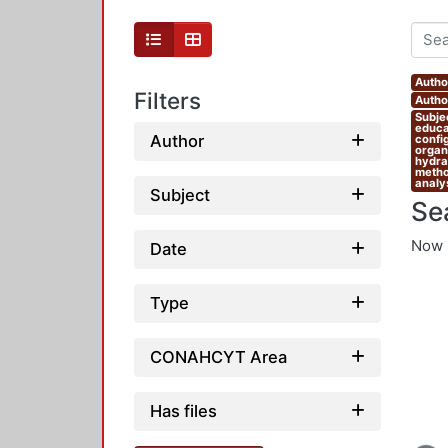
Autho
Filters
Autho
Subjec
educat
Author
confi
organi
hydrau
metho
analys
Subject
Se
Now 
Date
Type
CONAHCYT Area
Has files