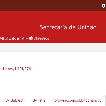
Secretaría de Unidad
All of Zaloamati
Statistics
andle.net/11191/379
By Subject
By Title
browse.comcol.by.conahcyt