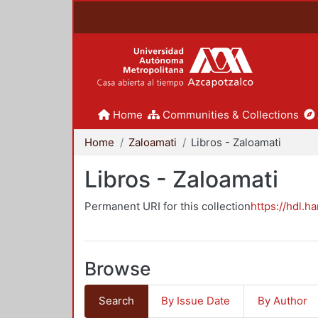
Home
Communities & Collections
Home
Zaloamati
Libros - Zaloamati
Libros - Zaloamati
Permanent URI for this collection
https://hdl.h
Browse
Search
By Issue Date
By Author