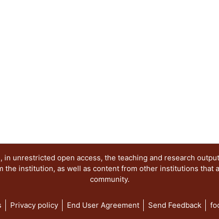
 in unrestricted open access, the teaching and research outpu
he institution, as well as content from other institutions that 
community.
s
Privacy policy
End User Agreement
Send Feedback
fo