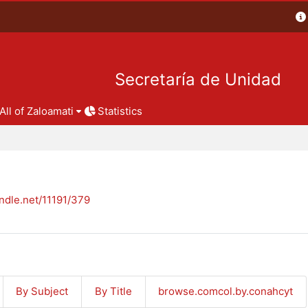
Secretaría de Unidad
All of Zaloamati
Statistics
andle.net/11191/379
By Subject
By Title
browse.comcol.by.conahcyt