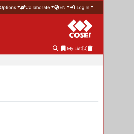
Options
Collaborate
EN
Log In
My List
[0]