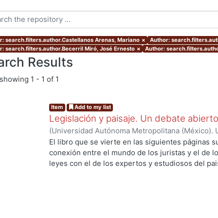
r: search.filters.author.Castellanos Arenas, Mariano
×
Author: search.filters.a
: search.filters.author.Becerril Miró, José Ernesto
×
Author: search.filters.aut
arch Results
showing
1 - 1 of 1
Item
Add to my list
Legislación y paisaje. Un debate abiert
(
Universidad Autónoma Metropolitana (México). 
Alonso Navarrete, Armando
;
Checa-Artasu, Mart
El libro que se vierte en las siguientes páginas
Amaya
;
Sunyer Martín, Pere
;
Castellanos Arenas
conexión entre el mundo de los juristas y el de l
Juan
;
Adán Reséndiz, Ana Laura
;
Pacheco Ruiz, 
leyes con el de los expertos y estudiosos del pa
Ángel
;
Gutiérrez-Yurrita, Pedro Joaquín
;
Becerril
revisión de las contribuciones que más adelante 
Pere
;
Fajardo Pulido, Martha C.
oportunidad de atisbar las posibilidades y limita