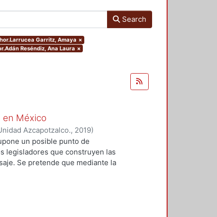
Search
uthor.Larrucea Garritz, Amaya
×
hor.Adán Reséndiz, Ana Laura
×
o en México
Unidad Azcapotzalco.
,
2019
)
ín Manuel
;
Larrucea Garritz,
 supone un posible punto de
, Mariano
;
González Márquez, José
os legisladores que construyen las
Ana María
;
Cancino Aguilar, Miguel
isaje. Se pretende que mediante la
 Miró, José Ernesto
;
Sala i Martí,
se reseñan, el lector encuentre la
ciones presentes en esta discusión.