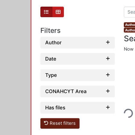
Autho
Filters
Author
Se
Author
Now 
Date
Type
CONAHCYT Area
Loading...
Has files
Reset filters