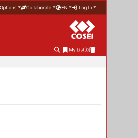
Options
Collaborate
EN
Log In
My List
[0]