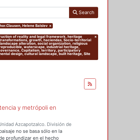
Search
thor.Clausen, Helene Balslev
×
truction of reality and legal framework, heritage
×
 transformations, growth, haciendas, Socio-territorial
andscape alteration, social organization, religious
 reproducible, waterscape, industrial heritage,
 Governance, Capitalism, territory, participatory
tal design, cultural landscape, built heritage, Site
stencia y metrópoli en
nidad Azcapotzalco. División de
del Medio Ambiente. Área de
paisaje no se basa sólo en la
nso-Navarrete, Armando
;
 de profundizar en el hecho