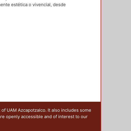
Mario Alberto
;
Clausen, Helene
ente estética o vivencial, desde
rnández García, Yesenia
;
Checa-
ón social que configura el
z De Juambelz, Rocio
;
Hernández
trañar las narrativas en las que se
i
;
Moreno Pantoja, Carlos
;
Ríos
ales, lo cual implica generar una
ieles Granell, Francisco
;
Gilarranz
sido imaginado y constituido. Es
artínez, Alicia
 de los territorios, ya que el
sten paisajes resilientes? ¿Cómo
aisaje que queremos dejar a las
nterrogantes, que además se han
la idea de editar esta publicación,
os presentados en la 4ta. Jornada
ia y metrópoli en América Latina”,
oma de Puebla y la Red Mexicana
da a cabo en octubre de 2017 en la
rincipal, fue reflexionar sobre la
politano desde una óptica
 sus manos se centra en la
t of UAM Azcapotzalco. It also includes some
s históricos, culturales e
are openly accessible and of interest to our
 desaparecer o en vías de
ica sobre cómo diferentes