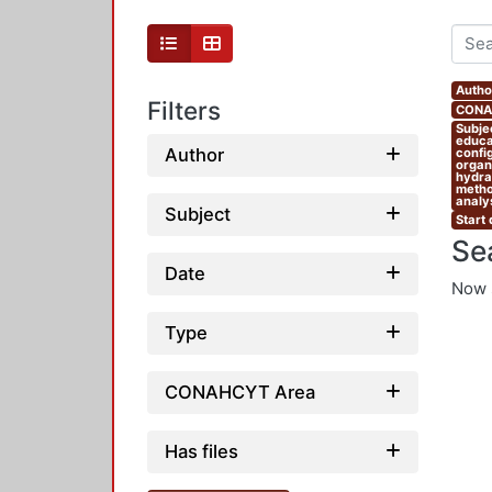
Autho
Filters
CONAH
Subjec
educat
Author
confi
organi
hydrau
metho
analys
Subject
Start
Se
Date
Now 
Type
CONAHCYT Area
Has files