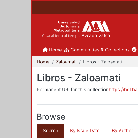
Home
Communities & Collections
Home
Zaloamati
Libros - Zaloamati
Libros - Zaloamati
Permanent URI for this collection
https://hdl.h
Browse
Search
By Issue Date
By Author