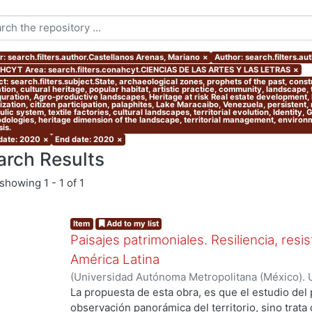
r: search.filters.author.Castellanos Arenas, Mariano
×
Author: search.filters.au
CYT Area: search.filters.conahcyt.CIENCIAS DE LAS ARTES Y LAS LETRAS
×
t: search.filters.subject.State, archaeological zones, prophets of the past, cons
ion, cultural heritage, popular habitat, artistic practice, community, landscape,
guration, Agro-productive landscapes, Heritage at risk Real estate development, l
zation, citizen participation, palaphites, Lake Maracaibo, Venezuela, persistent,
lic system, textile factories, cultural landscapes, territorial evolution, Identity,
dologies, heritage dimension of the landscape, territorial management, environmen
is.
 date: 2020
×
End date: 2020
×
arch Results
showing
1 - 1 of 1
Item
Add to my list
Paisajes patrimoniales. Resiliencia, resi
América Latina
(
Universidad Autónoma Metropolitana (México). U
Ciencias y Artes para el Diseño. Departamento 
La propuesta de esta obra, es que el estudio del 
Investigación Arquitectura de Paisaje.
,
2020
)
Alo
observación panorámica del territorio, sino trata