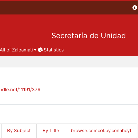
Secretaría de Unidad
All of Zaloamati
Statistics
andle.net/11191/379
By Subject
By Title
browse.comcol.by.conahcyt