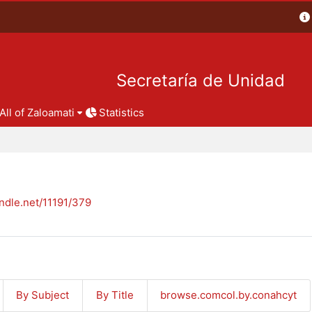
Secretaría de Unidad
All of Zaloamati
Statistics
andle.net/11191/379
By Subject
By Title
browse.comcol.by.conahcyt