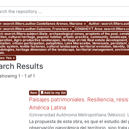
r: search.filters.author.Castellanos Arenas, Mariano
×
Author: search.filters.au
r: search.filters.author.Cabanzo, Francisco
×
CONAHCYT Area: search.filters.
t: search.filters.subject.State, archaeological zones, prophets of the past, cons
ion, cultural heritage, popular habitat, artistic practice, community, landscape,
guration, Agro-productive landscapes, Heritage at risk Real estate development, l
zation, citizen participation, palaphites, Lake Maracaibo, Venezuela, persistent,
lic system, textile factories, cultural landscapes, territorial evolution, Identity,
dologies, heritage dimension of the landscape, territorial management, environmen
is.
les: Yes
×
arch Results
showing
1 - 1 of 1
Item
Add to my list
Paisajes patrimoniales. Resiliencia, resi
América Latina
(
Universidad Autónoma Metropolitana (México). U
Ciencias y Artes para el Diseño. Departamento 
La propuesta de esta obra, es que el estudio del 
Investigación Arquitectura de Paisaje.
,
2020
)
Alo
observación panorámica del territorio, sino trata