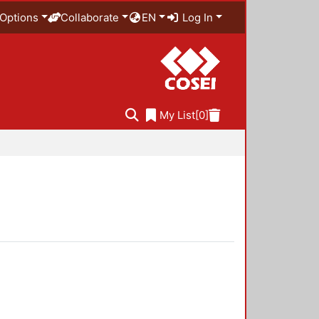
Options
Collaborate
EN
Log In
My List
[0]