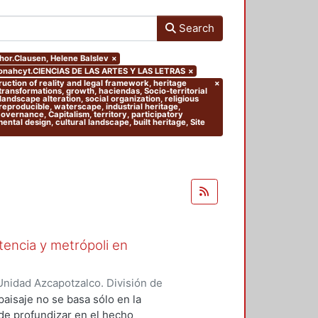
Search
thor.Clausen, Helene Balslev
×
conahcyt.CIENCIAS DE LAS ARTES Y LAS LETRAS
×
truction of reality and legal framework, heritage
×
 transformations, growth, haciendas, Socio-territorial
andscape alteration, social organization, religious
 reproducible, waterscape, industrial heritage,
 Governance, Capitalism, territory, participatory
tal design, cultural landscape, built heritage, Site
stencia y metrópoli en
nidad Azcapotzalco. División de
del Medio Ambiente. Área de
paisaje no se basa sólo en la
nso-Navarrete, Armando
;
 de profundizar en el hecho