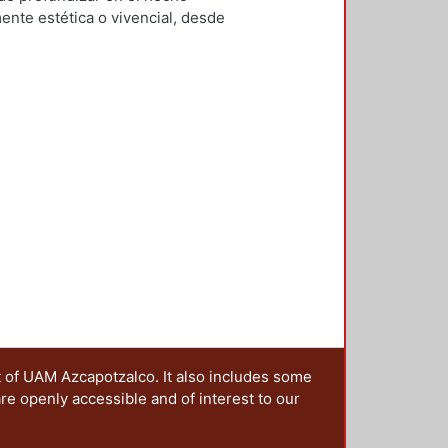
Mario Alberto
;
Clausen, Helene
ente estética o vivencial, desde
rnández García, Yesenia
;
Checa-
ón social que configura el
z De Juambelz, Rocio
;
Hernández
trañar las narrativas en las que se
i
;
Moreno Pantoja, Carlos
;
Ríos
ales, lo cual implica generar una
ieles Granell, Francisco
;
Gilarranz
sido imaginado y constituido. Es
artínez, Alicia
 de los territorios, ya que el
sten paisajes resilientes? ¿Cómo
aisaje que queremos dejar a las
nterrogantes, que además se han
la idea de editar esta publicación,
os presentados en la 4ta. Jornada
ia y metrópoli en América Latina”,
oma de Puebla y la Red Mexicana
da a cabo en octubre de 2017 en la
rincipal, fue reflexionar sobre la
politano desde una óptica
 sus manos se centra en la
t of UAM Azcapotzalco. It also includes some
s históricos, culturales e
are openly accessible and of interest to our
 desaparecer o en vías de
ica sobre cómo diferentes