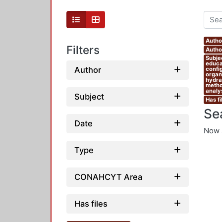
Autho
Filters
Autho
Subjec
educat
Author
confi
organi
hydrau
metho
analys
Subject
Has fi
Se
Date
Now 
Type
CONAHCYT Area
Has files