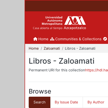
Home
Communities & Collections
Home
Zaloamati
Libros - Zaloamati
Libros - Zaloamati
Permanent URI for this collection
https://hdl.h
Browse
Search
By Issue Date
By Author