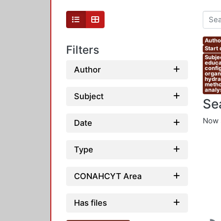
Autho
Filters
Start
Subjec
educat
Author
confi
organi
hydrau
metho
analys
Subject
Se
Now 
Date
Type
CONAHCYT Area
Has files