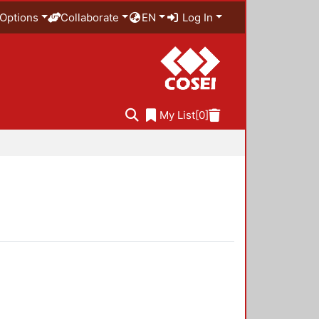
Options
Collaborate
EN
Log In
My List
[0]