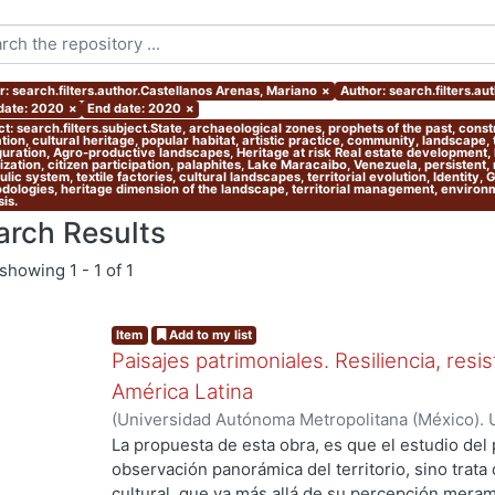
r: search.filters.author.Castellanos Arenas, Mariano
×
Author: search.filters.a
 date: 2020
×
End date: 2020
×
t: search.filters.subject.State, archaeological zones, prophets of the past, cons
ion, cultural heritage, popular habitat, artistic practice, community, landscape,
guration, Agro-productive landscapes, Heritage at risk Real estate development, l
zation, citizen participation, palaphites, Lake Maracaibo, Venezuela, persistent,
lic system, textile factories, cultural landscapes, territorial evolution, Identity,
dologies, heritage dimension of the landscape, territorial management, environmen
is.
arch Results
showing
1 - 1 of 1
Item
Add to my list
Paisajes patrimoniales. Resiliencia, resi
América Latina
(
Universidad Autónoma Metropolitana (México). U
Ciencias y Artes para el Diseño. Departamento 
La propuesta de esta obra, es que el estudio del 
Investigación Arquitectura de Paisaje.
,
2020
)
Alo
observación panorámica del territorio, sino trata
Castellanos Arenas, Mariano
;
Velázquez García, 
cultural, que va más allá de su percepción meram