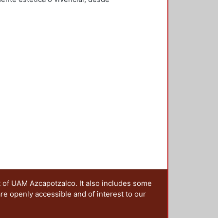
rnández García, Yesenia
;
Checa-
ón social que configura el
z De Juambelz, Rocio
;
Hernández
trañar las narrativas en las que se
i
;
Moreno Pantoja, Carlos
;
Ríos
ales, lo cual implica generar una
ieles Granell, Francisco
;
Gilarranz
sido imaginado y constituido. Es
artínez, Alicia
 de los territorios, ya que el
sten paisajes resilientes? ¿Cómo
aisaje que queremos dejar a las
nterrogantes, que además se han
la idea de editar esta publicación,
os presentados en la 4ta. Jornada
ia y metrópoli en América Latina”,
oma de Puebla y la Red Mexicana
da a cabo en octubre de 2017 en la
rincipal, fue reflexionar sobre la
politano desde una óptica
 sus manos se centra en la
s históricos, culturales e
t of UAM Azcapotzalco. It also includes some
 desaparecer o en vías de
are openly accessible and of interest to our
ica sobre cómo diferentes
o los embates del turismo, la