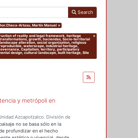
Search
uthor.Checa-Artasu, Martín Manuel
×
truction of reality and legal framework, heritage
×
 transformations, growth, haciendas, Socio-territorial
andscape alteration, social organization, religious
 reproducible, waterscape, industrial heritage,
 Governance, Capitalism, territory, participatory
tal design, cultural landscape, built heritage, Site
stencia y metrópoli en
nidad Azcapotzalco. División de
del Medio Ambiente. Área de
paisaje no se basa sólo en la
nso-Navarrete, Armando
;
 de profundizar en el hecho
Mario Alberto
;
Clausen, Helene
ente estética o vivencial, desde