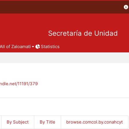
Secretaría de Unidad
All of Zaloamati
Statistics
andle.net/11191/379
By Subject
By Title
browse.comcol.by.conahcyt