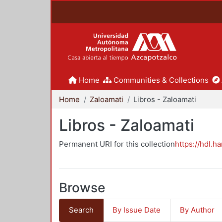
Home
Communities & Collections
Home
Zaloamati
Libros - Zaloamati
Libros - Zaloamati
Permanent URI for this collection
https://hdl.h
Browse
Search
By Issue Date
By Author