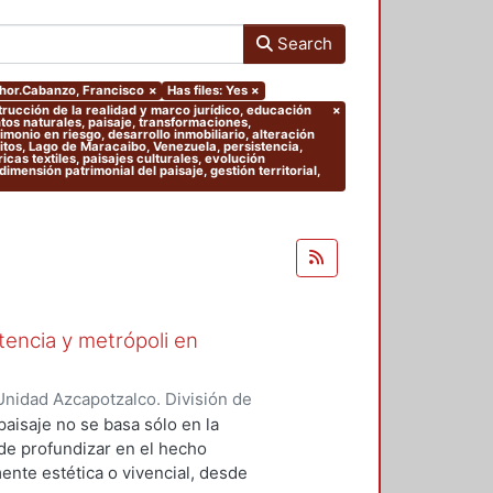
Search
uthor.Cabanzo, Francisco
×
Has files: Yes
×
trucción de la realidad y marco jurídico, educación
×
ntos naturales, paisaje, transformaciones,
imonio en riesgo, desarrollo inmobiliario, alteración
fitos, Lago de Maracaibo, Venezuela, persistencia,
ricas textiles, paisajes culturales, evolución
dimensión patrimonial del paisaje, gestión territorial,
stencia y metrópoli en
nidad Azcapotzalco. División de
del Medio Ambiente. Área de
paisaje no se basa sólo en la
nso-Navarrete, Armando
;
 de profundizar en el hecho
Mario Alberto
;
Clausen, Helene
ente estética o vivencial, desde