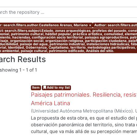
r: search.filters.author.Castellanos Arenas, Mariano
×
Author: search.filters.a
ct: search.filters.subject.Estado, zonas arqueológicas, profetas del pasado, cons
onial, patrimonio cultural, hábitat popular, práctica artística, comunidad, eleme
iento, haciendas, configuración socio territorial, paisajes agroproductivos, patr
aisaje, organización social, organización religiosa, participación ciudadana, pala
ucibilidad, paisaje del agua, patrimonio industrial, instalaciones hidráulicas, fáb
orial, Identidad, Gobernanza, Capitalismo, territorio, metodologías participativas, 
 ambiental, paisaje cultural, patrimonio edificado, Análisis del sitio.
arch Results
showing
1 - 1 of 1
Item
Add to my list
Paisajes patrimoniales. Resiliencia, resi
América Latina
(
Universidad Autónoma Metropolitana (México). U
Ciencias y Artes para el Diseño. Departamento 
La propuesta de esta obra, es que el estudio del 
Investigación Arquitectura de Paisaje.
,
2020
)
Alo
observación panorámica del territorio, sino trata
Castellanos Arenas, Mariano
;
Velázquez García, 
cultural, que va más allá de su percepción meram