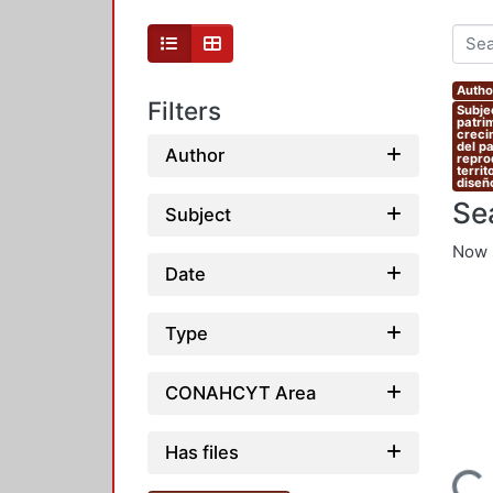
Autho
Filters
Subje
patrim
crecim
del p
Author
reprod
territ
diseño
Se
Subject
Now 
Date
Type
CONAHCYT Area
Has files