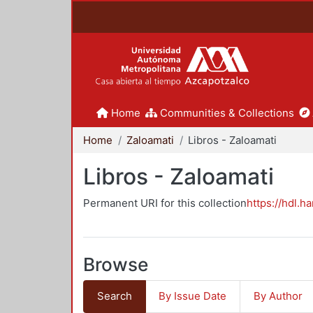
Home
Communities & Collections
Home
Zaloamati
Libros - Zaloamati
Libros - Zaloamati
Permanent URI for this collection
https://hdl.h
Browse
Search
By Issue Date
By Author