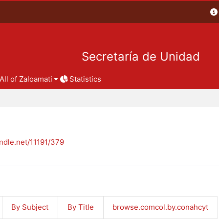
Secretaría de Unidad
All of Zaloamati
Statistics
andle.net/11191/379
By Subject
By Title
browse.comcol.by.conahcyt