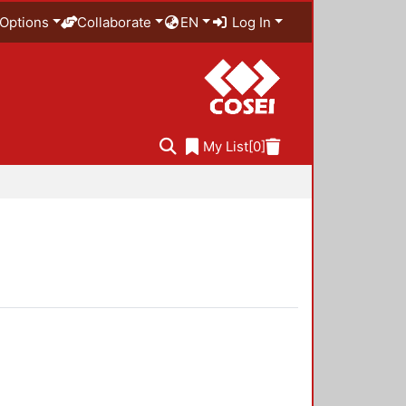
Options
Collaborate
EN
Log In
My List
[0]