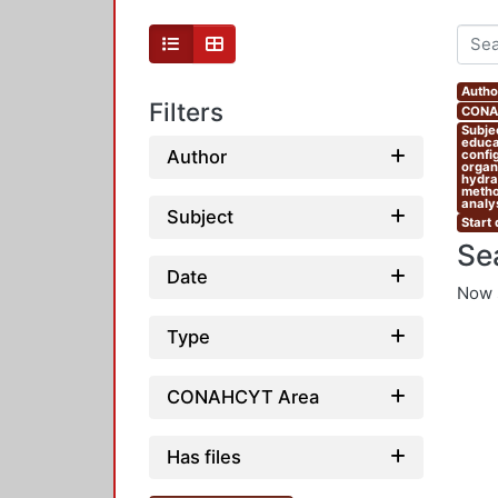
Autho
Filters
CONAH
Subjec
educat
Author
confi
organi
hydrau
metho
analys
Subject
Start
Se
Date
Now 
Type
CONAHCYT Area
Has files