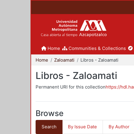
Home
Communities & Collections
Home
Zaloamati
Libros - Zaloamati
Libros - Zaloamati
Permanent URI for this collection
https://hdl.h
Browse
Search
By Issue Date
By Author