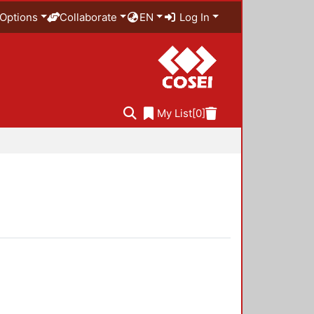
Options
Collaborate
EN
Log In
My List
[0]