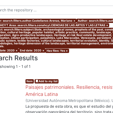
r: search.filters.author.Castellanos Arenas, Mariano
×
Author: search.filters.a
CYT Area: search.filters.conahcyt.CIENCIAS DE LAS ARTES Y LAS LETRAS
×
t: search.filters.subject.State, archaeological zones, prophets of the past, cons
ion, cultural heritage, popular habitat, artistic practice, community, landscape,
guration, Agro-productive landscapes, Heritage at risk Real estate development, l
zation, citizen participation, palaphites, Lake Maracaibo, Venezuela, persistent,
lic system, textile factories, cultural landscapes, territorial evolution, Identity,
dologies, heritage dimension of the landscape, territorial management, environmen
is.
 date: 2020
×
End date: 2020
×
Has files: Yes
×
arch Results
showing
1 - 1 of 1
Item
Add to my list
Paisajes patrimoniales. Resiliencia, resi
América Latina
(
Universidad Autónoma Metropolitana (México). U
Ciencias y Artes para el Diseño. Departamento 
La propuesta de esta obra, es que el estudio del 
Investigación Arquitectura de Paisaje.
,
2020
)
Alo
observación panorámica del territorio, sino trata