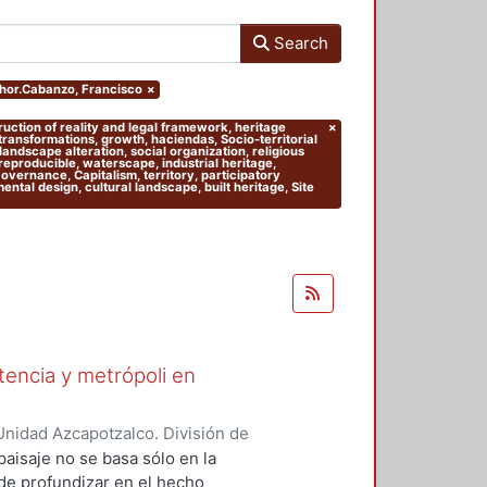
Search
uthor.Cabanzo, Francisco
×
truction of reality and legal framework, heritage
×
 transformations, growth, haciendas, Socio-territorial
andscape alteration, social organization, religious
 reproducible, waterscape, industrial heritage,
 Governance, Capitalism, territory, participatory
tal design, cultural landscape, built heritage, Site
stencia y metrópoli en
nidad Azcapotzalco. División de
del Medio Ambiente. Área de
paisaje no se basa sólo en la
nso-Navarrete, Armando
;
 de profundizar en el hecho