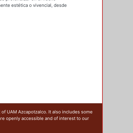
Mario Alberto
;
Clausen, Helene
ente estética o vivencial, desde
rnández García, Yesenia
;
Checa-
ón social que configura el
z De Juambelz, Rocio
;
Hernández
trañar las narrativas en las que se
i
;
Moreno Pantoja, Carlos
;
Ríos
ales, lo cual implica generar una
ieles Granell, Francisco
;
Gilarranz
sido imaginado y constituido. Es
artínez, Alicia
 de los territorios, ya que el
sten paisajes resilientes? ¿Cómo
aisaje que queremos dejar a las
nterrogantes, que además se han
la idea de editar esta publicación,
os presentados en la 4ta. Jornada
ia y metrópoli en América Latina”,
oma de Puebla y la Red Mexicana
da a cabo en octubre de 2017 en la
rincipal, fue reflexionar sobre la
politano desde una óptica
 sus manos se centra en la
t of UAM Azcapotzalco. It also includes some
s históricos, culturales e
are openly accessible and of interest to our
 desaparecer o en vías de
ica sobre cómo diferentes