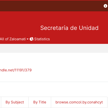
Secretaría de Unidad
All of Zaloamati
Statistics
andle.net/11191/379
By Subject
By Title
browse.comcol.by.conahcyt