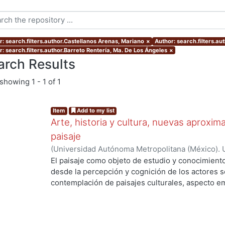
r: search.filters.author.Castellanos Arenas, Mariano
×
Author: search.filters.au
r: search.filters.author.Barreto Rentería, Ma. De Los Ángeles
×
arch Results
showing
1 - 1 of 1
Item
Add to my list
Arte, historia y cultura, nuevas aproxim
paisaje
(
Universidad Autónoma Metropolitana (México). 
Martínez Sánchez, Félix Alfonso
;
Hinojosa De La 
El paisaje como objeto de estudio y conocimiento
Navarrete, Armando
;
Quirarte Castañeda, Vicent
desde la percepción y cognición de los actores so
Bertruy, Ramona Isabel
;
Clavé Almeida, Manuel M
contemplación de paisajes culturales, aspecto em
Porcel, Manuel
;
Castellanos Arenas, Mariano
;
Bar
estética. Por otro lado, diferentes ópticas, como 
Ángeles
;
Rojas Caldelas, Rosa Imelda
;
Ortiz Lero
acciones a su salvaguarda y protección y conside
Nayeli
;
Amoroso Boelcke, Nicolás
valiosa que nos acerca al pasado para reconocern