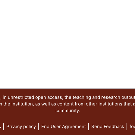
acciones del futuro. Otras orientaciones de caráct
sumado para enriquecer el concepto de paisaje des
escultura, la fotografía, la pintura, la música, la 
de ideas en torno al paisaje motivó al Área de In
Paisaje, del Departamento del Medio Ambiente, pa
seminario “Arte, Historia y Cultura. Nuevas apro
paisaje”, con la finalidad de reunir a destacados
campos del conocimiento, que abordan como tema
paisaje, en su más amplia expresión y significado
volumen comparte una serie de capítulos que re
disciplinas, nuevas aproximaciones que confirman
paisajes culturales. Un breve recorrido por los c
de las múltiples formas de mirar, valorar e interve
 in unrestricted open access, the teaching and research outpu
he institution, as well as content from other institutions that 
community.
s
Privacy policy
End User Agreement
Send Feedback
fo