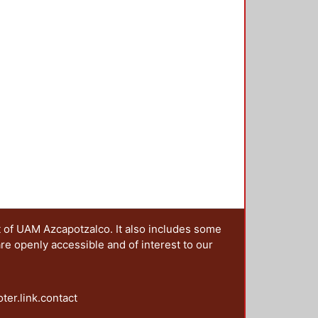
er teórico y artístico se han
de las artes: la literatura, la
danza y el cine. Este amplio conjunto
vestigación Arquitectura del
ra organizar y llevar a cabo el
ximaciones al conocimiento del
 investigadores de diferentes
 central de sus trabajos al
. En este contexto, el presente
presentan, desde diferentes
 la complejidad intrínseca de los
apítulos permite reflexionar acerca
nir en el paisaje.
t of UAM Azcapotzalco. It also includes some
are openly accessible and of interest to our
oter.link.contact