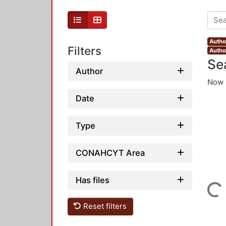
Autho
Filters
Autho
Se
Author
Now 
Date
Type
CONAHCYT Area
Has files
Loading...
Reset filters