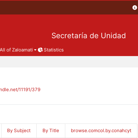
Secretaría de Unidad
All of Zaloamati
Statistics
andle.net/11191/379
By Subject
By Title
browse.comcol.by.conahcyt