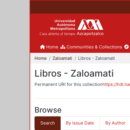
Home
Communities & Collections
Home
Zaloamati
Libros - Zaloamati
Libros - Zaloamati
Permanent URI for this collection
https://hdl.h
Browse
Search
By Issue Date
By Author