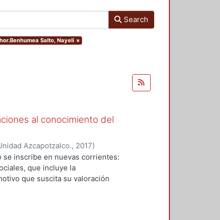
Search
thor.Benhumea Salto, Nayeli
×
aciones al conocimiento del
Unidad Azcapotzalco.
,
2017
)
Garza, Karla María
;
Alonso-
 se inscribe en nuevas corrientes:
e
;
Larrucea Garritz, Amaya
;
Perez
ciales, que incluye la
artín
;
Tito Rojo, Jose
;
Casares
otivo que suscita su valoración
reto Rentería, Ma. De Los
paisaje y patrimonio que dirige sus
ux, Jorge Gabriel
;
Benhumea Salto,
ra la historia una herramienta
os en el presente y prefigurar las