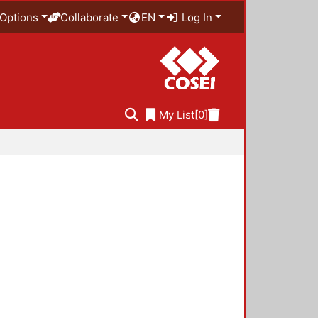
Options
Collaborate
EN
Log In
My List
[0]