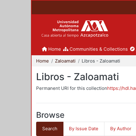
Home
Communities & Collections
Home
Zaloamati
Libros - Zaloamati
Libros - Zaloamati
Permanent URI for this collection
https://hdl.h
Browse
Search
By Issue Date
By Author