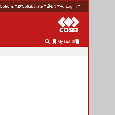
Options
Collaborate
EN
Log In
My List
[0]