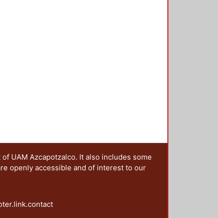
er teórico y artístico se han
de las artes: la literatura, la
danza y el cine. Este amplio conjunto
vestigación Arquitectura del
ra organizar y llevar a cabo el
ximaciones al conocimiento del
 investigadores de diferentes
 central de sus trabajos al
. En este contexto, el presente
presentan, desde diferentes
 la complejidad intrínseca de los
apítulos permite reflexionar acerca
nir en el paisaje.
t of UAM Azcapotzalco. It also includes some
are openly accessible and of interest to our
oter.link.contact