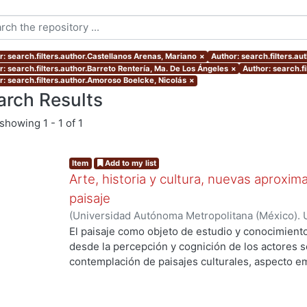
r: search.filters.author.Castellanos Arenas, Mariano
×
Author: search.filters.au
r: search.filters.author.Barreto Rentería, Ma. De Los Ángeles
×
Author: search.f
r: search.filters.author.Amoroso Boelcke, Nicolás
×
arch Results
showing
1 - 1 of 1
Item
Add to my list
Arte, historia y cultura, nuevas aproxim
paisaje
(
Universidad Autónoma Metropolitana (México). 
Martínez Sánchez, Félix Alfonso
;
Hinojosa De La 
El paisaje como objeto de estudio y conocimiento
Navarrete, Armando
;
Quirarte Castañeda, Vicent
desde la percepción y cognición de los actores so
Bertruy, Ramona Isabel
;
Clavé Almeida, Manuel M
contemplación de paisajes culturales, aspecto em
Porcel, Manuel
;
Castellanos Arenas, Mariano
;
Bar
estética. Por otro lado, diferentes ópticas, como 
Ángeles
;
Rojas Caldelas, Rosa Imelda
;
Ortiz Lero
acciones a su salvaguarda y protección y conside
Nayeli
;
Amoroso Boelcke, Nicolás
valiosa que nos acerca al pasado para reconocern