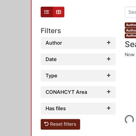
Autho
Filters
Autho
Autho
Se
Author
Now 
Date
Type
CONAHCYT Area
Has files
Loading...
Reset filters