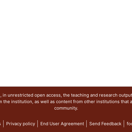
acciones del futuro. Otras orientaciones de caráct
sumado para enriquecer el concepto de paisaje des
escultura, la fotografía, la pintura, la música, la 
de ideas en torno al paisaje motivó al Área de In
Paisaje, del Departamento del Medio Ambiente, pa
seminario “Arte, Historia y Cultura. Nuevas apro
paisaje”, con la finalidad de reunir a destacados
campos del conocimiento, que abordan como tema
paisaje, en su más amplia expresión y significado
volumen comparte una serie de capítulos que re
disciplinas, nuevas aproximaciones que confirman
paisajes culturales. Un breve recorrido por los c
de las múltiples formas de mirar, valorar e interve
 in unrestricted open access, the teaching and research outpu
he institution, as well as content from other institutions that 
community.
s
Privacy policy
End User Agreement
Send Feedback
fo