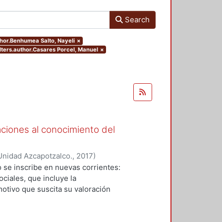
Search
thor.Benhumea Salto, Nayeli
×
ilters.author.Casares Porcel, Manuel
×
aciones al conocimiento del
Unidad Azcapotzalco.
,
2017
)
Garza, Karla María
;
Alonso-
 se inscribe en nuevas corrientes:
e
;
Larrucea Garritz, Amaya
;
Perez
ciales, que incluye la
artín
;
Tito Rojo, Jose
;
Casares
otivo que suscita su valoración
reto Rentería, Ma. De Los
paisaje y patrimonio que dirige sus
ux, Jorge Gabriel
;
Benhumea Salto,
ra la historia una herramienta
os en el presente y prefigurar las