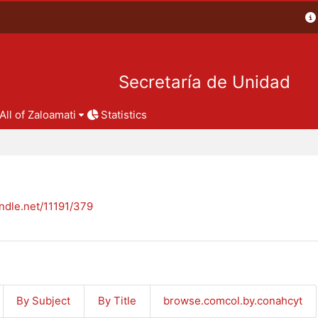
Secretaría de Unidad
All of Zaloamati
Statistics
andle.net/11191/379
By Subject
By Title
browse.comcol.by.conahcyt