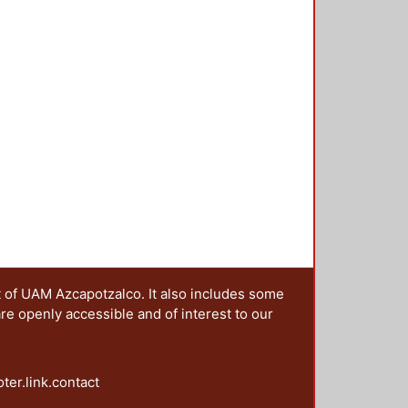
er teórico y artístico se han
de las artes: la literatura, la
danza y el cine. Este amplio conjunto
vestigación Arquitectura del
ra organizar y llevar a cabo el
ximaciones al conocimiento del
 investigadores de diferentes
 central de sus trabajos al
. En este contexto, el presente
presentan, desde diferentes
 la complejidad intrínseca de los
apítulos permite reflexionar acerca
nir en el paisaje.
t of UAM Azcapotzalco. It also includes some
are openly accessible and of interest to our
oter.link.contact