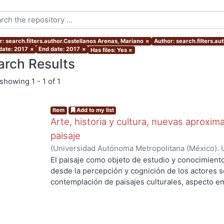
r: search.filters.author.Castellanos Arenas, Mariano
×
Author: search.filters.a
 date: 2017
×
End date: 2017
×
Has files: Yes
×
arch Results
showing
1 - 1 of 1
Item
Add to my list
Arte, historia y cultura, nuevas aproxim
paisaje
(
Universidad Autónoma Metropolitana (México). 
Martínez Sánchez, Félix Alfonso
;
Hinojosa De La 
El paisaje como objeto de estudio y conocimiento
Navarrete, Armando
;
Quirarte Castañeda, Vicent
desde la percepción y cognición de los actores so
Bertruy, Ramona Isabel
;
Clavé Almeida, Manuel M
contemplación de paisajes culturales, aspecto em
Porcel, Manuel
;
Castellanos Arenas, Mariano
;
Bar
estética. Por otro lado, diferentes ópticas, como 
Ángeles
;
Rojas Caldelas, Rosa Imelda
;
Ortiz Lero
acciones a su salvaguarda y protección y conside
Nayeli
;
Amoroso Boelcke, Nicolás
valiosa que nos acerca al pasado para reconocern