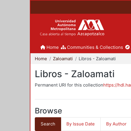
Home
Communities & Collections
Home
Zaloamati
Libros - Zaloamati
Libros - Zaloamati
Permanent URI for this collection
https://hdl.h
Browse
Search
By Issue Date
By Author