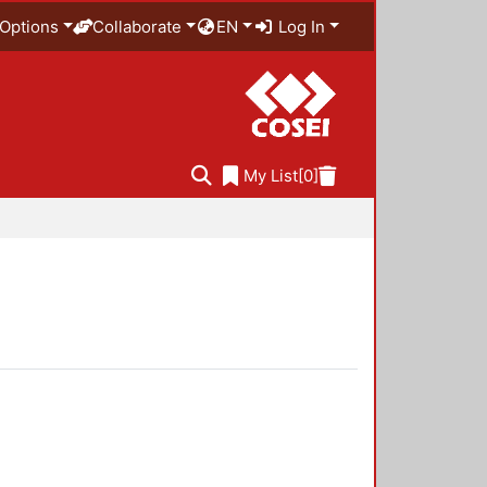
Options
Collaborate
EN
Log In
My List
[0]