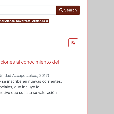
Search
uthor.Alonso-Navarrete, Armando
×
aciones al conocimiento del
Unidad Azcapotzalco.
,
2017
)
Garza, Karla María
;
Alonso-
 se inscribe en nuevas corrientes:
e
;
Larrucea Garritz, Amaya
;
Perez
ciales, que incluye la
artín
;
Tito Rojo, Jose
;
Casares
otivo que suscita su valoración
reto Rentería, Ma. De Los
paisaje y patrimonio que dirige sus
ux, Jorge Gabriel
;
Benhumea Salto,
ra la historia una herramienta
os en el presente y prefigurar las