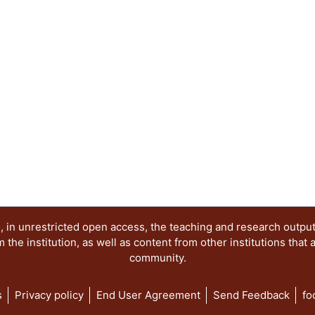
acciones del futuro. Otras orientaciones de caráct
sumado para enriquecer el concepto de paisaje des
escultura, la fotografía, la pintura, la música, la 
de ideas en torno al paisaje motivó al Área de In
Paisaje, del Departamento del Medio Ambiente, pa
seminario “Arte, Historia y Cultura. Nuevas apro
paisaje”, con la finalidad de reunir a destacados
campos del conocimiento, que abordan como tema
paisaje, en su más amplia expresión y significado
volumen comparte una serie de capítulos que re
disciplinas, nuevas aproximaciones que confirman
paisajes culturales. Un breve recorrido por los c
de las múltiples formas de mirar, valorar e interve
 in unrestricted open access, the teaching and research outpu
he institution, as well as content from other institutions that 
community.
s
Privacy policy
End User Agreement
Send Feedback
fo