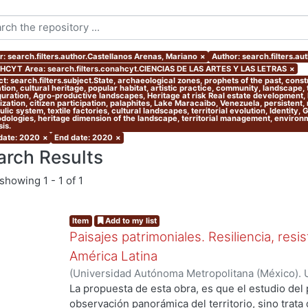
r: search.filters.author.Castellanos Arenas, Mariano
×
Author: search.filters.a
CYT Area: search.filters.conahcyt.CIENCIAS DE LAS ARTES Y LAS LETRAS
×
t: search.filters.subject.State, archaeological zones, prophets of the past, cons
ion, cultural heritage, popular habitat, artistic practice, community, landscape,
guration, Agro-productive landscapes, Heritage at risk Real estate development, l
zation, citizen participation, palaphites, Lake Maracaibo, Venezuela, persistent,
lic system, textile factories, cultural landscapes, territorial evolution, Identity,
dologies, heritage dimension of the landscape, territorial management, environmen
is.
 date: 2020
×
End date: 2020
×
arch Results
showing
1 - 1 of 1
Item
Add to my list
Paisajes patrimoniales. Resiliencia, resi
América Latina
(
Universidad Autónoma Metropolitana (México). U
Ciencias y Artes para el Diseño. Departamento 
La propuesta de esta obra, es que el estudio del 
Investigación Arquitectura de Paisaje.
,
2020
)
Alo
observación panorámica del territorio, sino trata