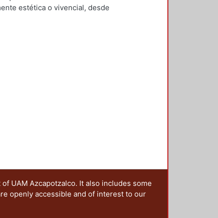
Mario Alberto
;
Clausen, Helene
ente estética o vivencial, desde
rnández García, Yesenia
;
Checa-
ón social que configura el
z De Juambelz, Rocio
;
Hernández
trañar las narrativas en las que se
i
;
Moreno Pantoja, Carlos
;
Ríos
ales, lo cual implica generar una
ieles Granell, Francisco
;
Gilarranz
sido imaginado y constituido. Es
artínez, Alicia
 de los territorios, ya que el
sten paisajes resilientes? ¿Cómo
aisaje que queremos dejar a las
nterrogantes, que además se han
la idea de editar esta publicación,
os presentados en la 4ta. Jornada
ia y metrópoli en América Latina”,
oma de Puebla y la Red Mexicana
da a cabo en octubre de 2017 en la
rincipal, fue reflexionar sobre la
politano desde una óptica
 sus manos se centra en la
t of UAM Azcapotzalco. It also includes some
s históricos, culturales e
are openly accessible and of interest to our
 desaparecer o en vías de
ica sobre cómo diferentes