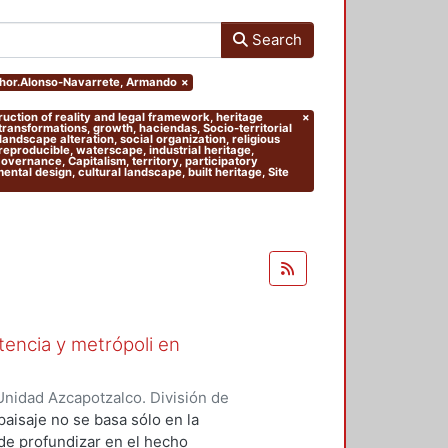
Search
uthor.Alonso-Navarrete, Armando
×
truction of reality and legal framework, heritage
×
 transformations, growth, haciendas, Socio-territorial
andscape alteration, social organization, religious
 reproducible, waterscape, industrial heritage,
 Governance, Capitalism, territory, participatory
tal design, cultural landscape, built heritage, Site
stencia y metrópoli en
nidad Azcapotzalco. División de
del Medio Ambiente. Área de
paisaje no se basa sólo en la
nso-Navarrete, Armando
;
 de profundizar en el hecho