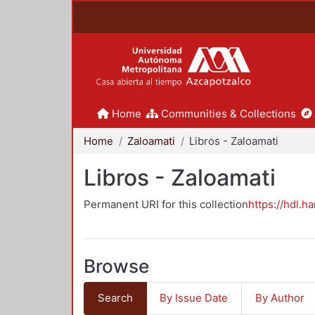
Home
Communities & Collections
Home
Zaloamati
Libros - Zaloamati
Libros - Zaloamati
Permanent URI for this collection
https://hdl.h
Browse
Search
By Issue Date
By Author