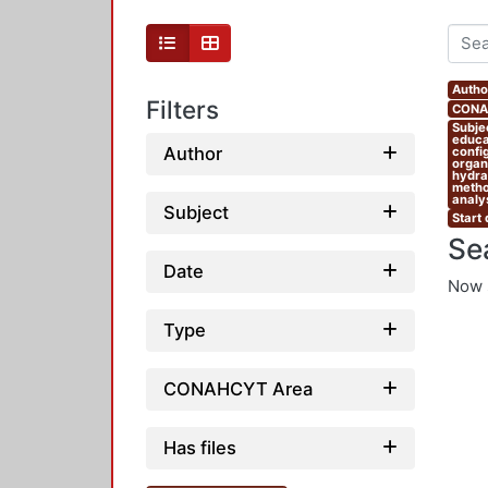
Autho
Filters
CONAH
Subjec
educat
Author
confi
organi
hydrau
metho
analys
Subject
Start
Se
Date
Now 
Type
CONAHCYT Area
Has files