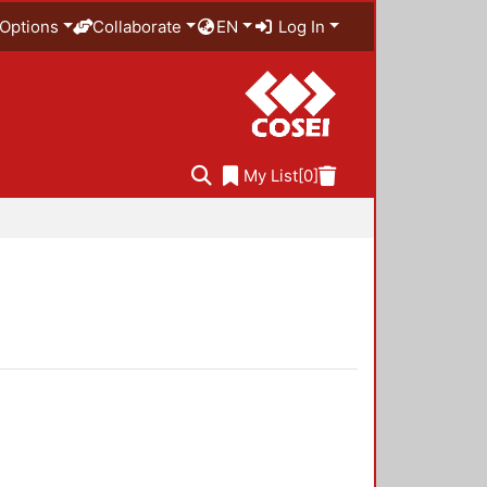
Options
Collaborate
EN
Log In
My List
[0]