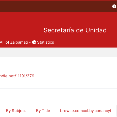
Secretaría de Unidad
All of Zaloamati
Statistics
andle.net/11191/379
By Subject
By Title
browse.comcol.by.conahcyt