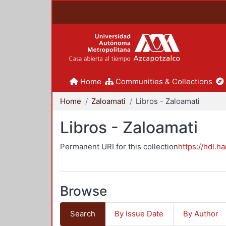
Home
Communities & Collections
Home
Zaloamati
Libros - Zaloamati
Libros - Zaloamati
Permanent URI for this collection
https://hdl.h
Browse
Search
By Issue Date
By Author