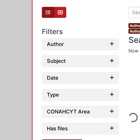
Autho
Filters
Autho
Se
Author
Now 
Subject
Date
Type
Loading..
CONAHCYT Area
Has files