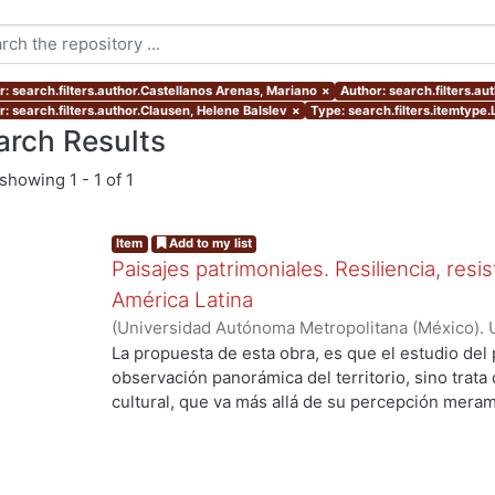
r: search.filters.author.Castellanos Arenas, Mariano
×
Author: search.filters.a
r: search.filters.author.Clausen, Helene Balslev
×
Type: search.filters.itemtype.
arch Results
showing
1 - 1 of 1
Item
Add to my list
Paisajes patrimoniales. Resiliencia, resi
América Latina
(
Universidad Autónoma Metropolitana (México). U
Ciencias y Artes para el Diseño. Departamento 
La propuesta de esta obra, es que el estudio del 
.
Investigación Arquitectura de Paisaje.
,
2020
)
Alo
observación panorámica del territorio, sino trata
Castellanos Arenas, Mariano
;
Velázquez García, 
cultural, que va más allá de su percepción meram
Balslev
;
Fracasso, Liliana
;
Cabanzo, Francisco
;
He
donde podamos aprehenderlo, como la construcci
Artasu, Martín Manuel
;
Sunyer Martín, Pere
;
Lópe
entorno. Para ello el investigador necesita desen
Osorio, Ariadna Deni
;
Flores Lozano, Eunise Sara
envuelven los actores en los escenarios territori