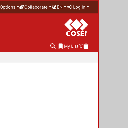
Options
Collaborate
EN
Log In
My List
[0]