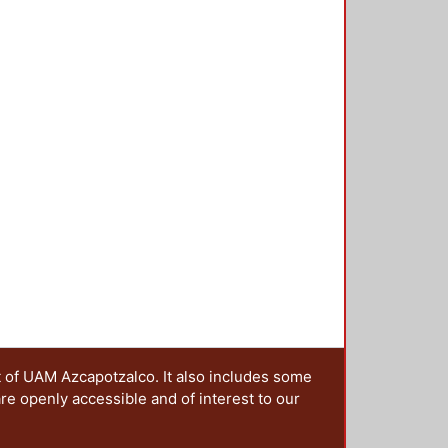
ieles Granell, Francisco
;
Gilarranz
sido imaginado y constituido. Es
artínez, Alicia
 de los territorios, ya que el
sten paisajes resilientes? ¿Cómo
aisaje que queremos dejar a las
nterrogantes, que además se han
la idea de editar esta publicación,
os presentados en la 4ta. Jornada
ia y metrópoli en América Latina”,
oma de Puebla y la Red Mexicana
da a cabo en octubre de 2017 en la
rincipal, fue reflexionar sobre la
politano desde una óptica
 sus manos se centra en la
s históricos, culturales e
 desaparecer o en vías de
ica sobre cómo diferentes
o los embates del turismo, la
t of UAM Azcapotzalco. It also includes some
e los recursos naturales, la
are openly accessible and of interest to our
tros paisajes. Las propuestas se
de corte teórico conceptual y
a lo regional-local; el segundo