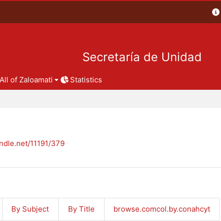
Secretaría de Unidad
All of Zaloamati
Statistics
andle.net/11191/379
By Subject
By Title
browse.comcol.by.conahcyt