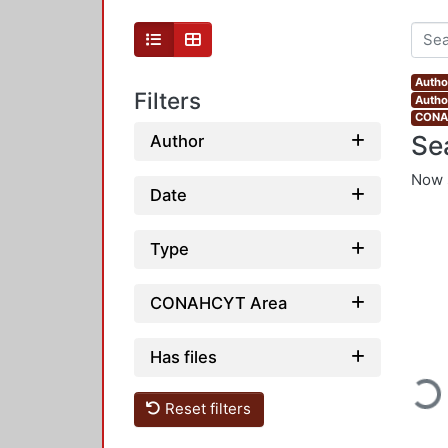
Autho
Filters
Autho
CONAH
Se
Author
Now 
Date
Type
CONAHCYT Area
Loadin
Has files
Reset filters