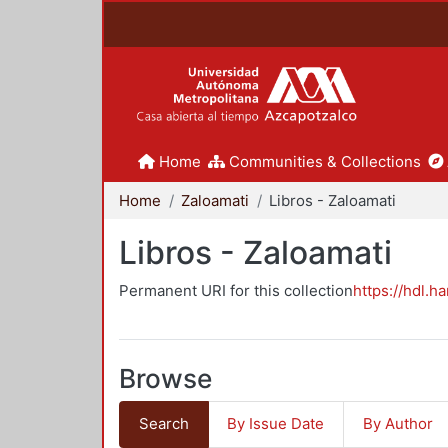
Home
Communities & Collections
Home
Zaloamati
Libros - Zaloamati
Libros - Zaloamati
Permanent URI for this collection
https://hdl.h
Browse
Search
By Issue Date
By Author