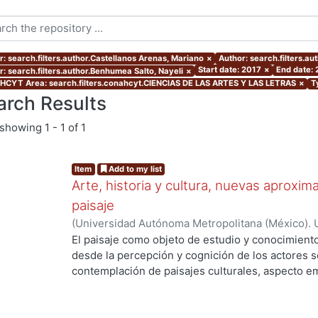
r: search.filters.author.Castellanos Arenas, Mariano
×
Author: search.filters.a
Start date: 2017
×
End date: 
r: search.filters.author.Benhumea Salto, Nayeli
×
CYT Area: search.filters.conahcyt.CIENCIAS DE LAS ARTES Y LAS LETRAS
×
T
arch Results
showing
1 - 1 of 1
Item
Add to my list
Arte, historia y cultura, nuevas aproxim
paisaje
(
Universidad Autónoma Metropolitana (México). 
Martínez Sánchez, Félix Alfonso
;
Hinojosa De La 
El paisaje como objeto de estudio y conocimiento
g...
Navarrete, Armando
;
Quirarte Castañeda, Vicent
desde la percepción y cognición de los actores so
Bertruy, Ramona Isabel
;
Clavé Almeida, Manuel M
contemplación de paisajes culturales, aspecto em
Porcel, Manuel
;
Castellanos Arenas, Mariano
;
Bar
estética. Por otro lado, diferentes ópticas, como 
Ángeles
;
Rojas Caldelas, Rosa Imelda
;
Ortiz Lero
acciones a su salvaguarda y protección y conside
Nayeli
;
Amoroso Boelcke, Nicolás
valiosa que nos acerca al pasado para reconocern