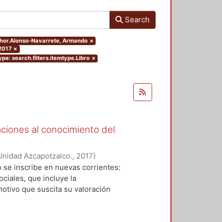
Search
uthor.Alonso-Navarrete, Armando
×
2017
×
ype: search.filters.itemtype.Libro
×
aciones al conocimiento del
Unidad Azcapotzalco.
,
2017
)
Garza, Karla María
;
Alonso-
 se inscribe en nuevas corrientes:
e
;
Larrucea Garritz, Amaya
;
Perez
ciales, que incluye la
artín
;
Tito Rojo, Jose
;
Casares
otivo que suscita su valoración
reto Rentería, Ma. De Los
paisaje y patrimonio que dirige sus
ux, Jorge Gabriel
;
Benhumea Salto,
ra la historia una herramienta
os en el presente y prefigurar las