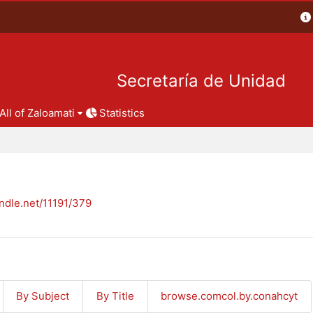
Secretaría de Unidad
All of Zaloamati
Statistics
andle.net/11191/379
By Subject
By Title
browse.comcol.by.conahcyt