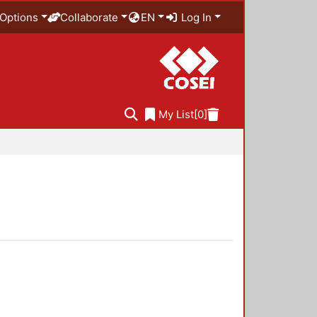
Options
Collaborate
EN
Log In
My List
[0]