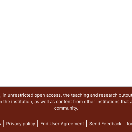
acciones del futuro. Otras orientaciones de caráct
sumado para enriquecer el concepto de paisaje des
escultura, la fotografía, la pintura, la música, la 
de ideas en torno al paisaje motivó al Área de In
Paisaje, del Departamento del Medio Ambiente, pa
seminario “Arte, Historia y Cultura. Nuevas apro
paisaje”, con la finalidad de reunir a destacados
campos del conocimiento, que abordan como tema
paisaje, en su más amplia expresión y significado
volumen comparte una serie de capítulos que re
disciplinas, nuevas aproximaciones que confirman
paisajes culturales. Un breve recorrido por los c
de las múltiples formas de mirar, valorar e interve
 in unrestricted open access, the teaching and research outpu
he institution, as well as content from other institutions that 
community.
s
Privacy policy
End User Agreement
Send Feedback
fo