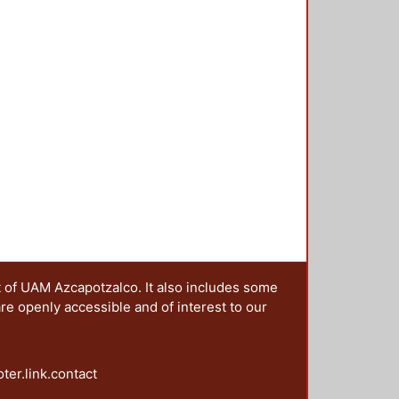
er teórico y artístico se han
de las artes: la literatura, la
danza y el cine. Este amplio conjunto
vestigación Arquitectura del
ra organizar y llevar a cabo el
ximaciones al conocimiento del
 investigadores de diferentes
 central de sus trabajos al
. En este contexto, el presente
presentan, desde diferentes
 la complejidad intrínseca de los
apítulos permite reflexionar acerca
nir en el paisaje.
t of UAM Azcapotzalco. It also includes some
are openly accessible and of interest to our
oter.link.contact