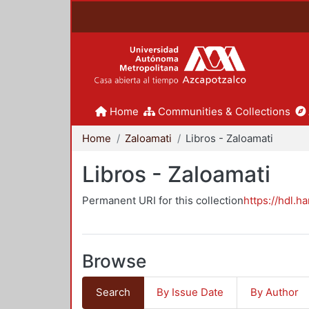
Home
Communities & Collections
Home
Zaloamati
Libros - Zaloamati
Libros - Zaloamati
Permanent URI for this collection
https://hdl.h
Browse
Search
By Issue Date
By Author