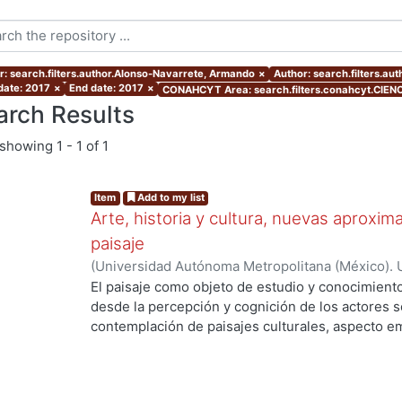
r: search.filters.author.Alonso-Navarrete, Armando
×
Author: search.filters.au
 date: 2017
×
End date: 2017
×
CONAHCYT Area: search.filters.conahcyt.CIEN
arch Results
showing
1 - 1 of 1
Item
Add to my list
Arte, historia y cultura, nuevas aproxim
paisaje
(
Universidad Autónoma Metropolitana (México). 
Martínez Sánchez, Félix Alfonso
;
Hinojosa De La 
El paisaje como objeto de estudio y conocimiento
Navarrete, Armando
;
Quirarte Castañeda, Vicent
desde la percepción y cognición de los actores so
Bertruy, Ramona Isabel
;
Clavé Almeida, Manuel M
contemplación de paisajes culturales, aspecto em
Porcel, Manuel
;
Castellanos Arenas, Mariano
;
Bar
estética. Por otro lado, diferentes ópticas, como 
Ángeles
;
Rojas Caldelas, Rosa Imelda
;
Ortiz Lero
acciones a su salvaguarda y protección y conside
Nayeli
;
Amoroso Boelcke, Nicolás
valiosa que nos acerca al pasado para reconocern