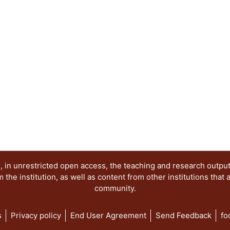
acciones del futuro. Otras orientaciones de caráct
sumado para enriquecer el concepto de paisaje des
escultura, la fotografía, la pintura, la música, la 
de ideas en torno al paisaje motivó al Área de In
Paisaje, del Departamento del Medio Ambiente, pa
seminario “Arte, Historia y Cultura. Nuevas apro
paisaje”, con la finalidad de reunir a destacados
campos del conocimiento, que abordan como tema
paisaje, en su más amplia expresión y significado
volumen comparte una serie de capítulos que re
disciplinas, nuevas aproximaciones que confirman
paisajes culturales. Un breve recorrido por los c
de las múltiples formas de mirar, valorar e interve
 in unrestricted open access, the teaching and research outpu
he institution, as well as content from other institutions that 
community.
s
Privacy policy
End User Agreement
Send Feedback
fo