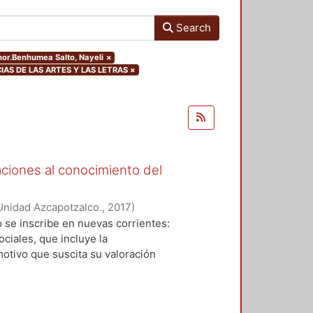
Search
thor.Benhumea Salto, Nayeli
×
CIAS DE LAS ARTES Y LAS LETRAS
×
aciones al conocimiento del
Unidad Azcapotzalco.
,
2017
)
Garza, Karla María
;
Alonso-
 se inscribe en nuevas corrientes:
e
;
Larrucea Garritz, Amaya
;
Perez
ciales, que incluye la
artín
;
Tito Rojo, Jose
;
Casares
otivo que suscita su valoración
reto Rentería, Ma. De Los
paisaje y patrimonio que dirige sus
ux, Jorge Gabriel
;
Benhumea Salto,
ra la historia una herramienta
os en el presente y prefigurar las