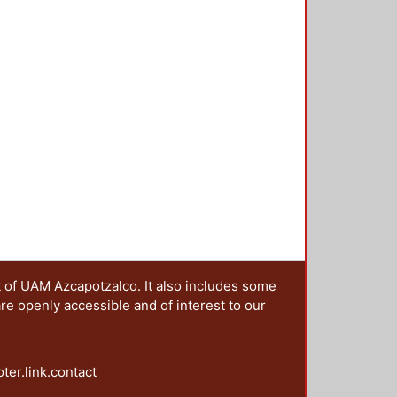
er teórico y artístico se han
de las artes: la literatura, la
danza y el cine. Este amplio conjunto
vestigación Arquitectura del
ra organizar y llevar a cabo el
ximaciones al conocimiento del
 investigadores de diferentes
 central de sus trabajos al
. En este contexto, el presente
presentan, desde diferentes
 la complejidad intrínseca de los
apítulos permite reflexionar acerca
nir en el paisaje.
t of UAM Azcapotzalco. It also includes some
are openly accessible and of interest to our
oter.link.contact