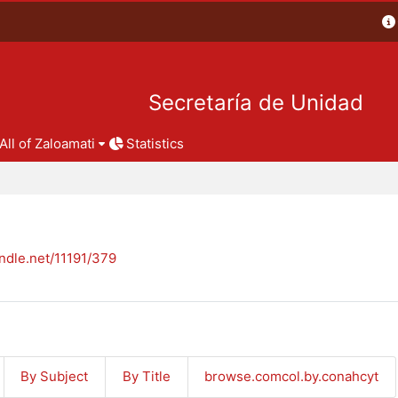
Secretaría de Unidad
All of Zaloamati
Statistics
andle.net/11191/379
By Subject
By Title
browse.comcol.by.conahcyt