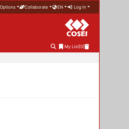
Options
Collaborate
EN
Log In
My List
[0]