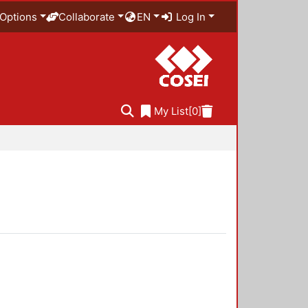
Options
Collaborate
EN
Log In
My List
[0]