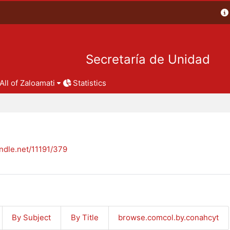
Secretaría de Unidad
All of Zaloamati
Statistics
andle.net/11191/379
By Subject
By Title
browse.comcol.by.conahcyt