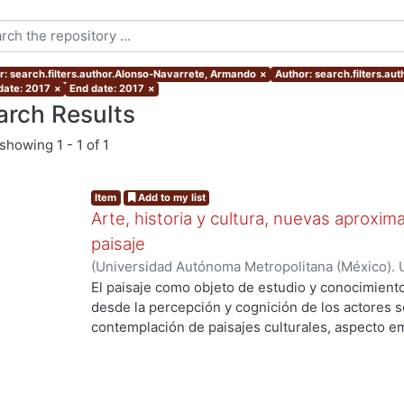
r: search.filters.author.Alonso-Navarrete, Armando
×
Author: search.filters.au
 date: 2017
×
End date: 2017
×
arch Results
showing
1 - 1 of 1
Item
Add to my list
Arte, historia y cultura, nuevas aproxim
paisaje
(
Universidad Autónoma Metropolitana (México). 
Martínez Sánchez, Félix Alfonso
;
Hinojosa De La 
El paisaje como objeto de estudio y conocimiento
Navarrete, Armando
;
Quirarte Castañeda, Vicent
desde la percepción y cognición de los actores so
Bertruy, Ramona Isabel
;
Clavé Almeida, Manuel M
contemplación de paisajes culturales, aspecto em
Porcel, Manuel
;
Castellanos Arenas, Mariano
;
Bar
estética. Por otro lado, diferentes ópticas, como 
Ángeles
;
Rojas Caldelas, Rosa Imelda
;
Ortiz Lero
acciones a su salvaguarda y protección y conside
Nayeli
;
Amoroso Boelcke, Nicolás
valiosa que nos acerca al pasado para reconocern