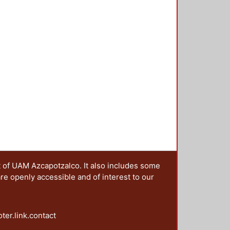
er teórico y artístico se han
de las artes: la literatura, la
danza y el cine. Este amplio conjunto
vestigación Arquitectura del
ra organizar y llevar a cabo el
ximaciones al conocimiento del
 investigadores de diferentes
 central de sus trabajos al
. En este contexto, el presente
presentan, desde diferentes
 la complejidad intrínseca de los
apítulos permite reflexionar acerca
nir en el paisaje.
t of UAM Azcapotzalco. It also includes some
are openly accessible and of interest to our
oter.link.contact