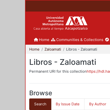
Home
Communities & Collections
Home
Zaloamati
Libros - Zaloamati
Libros - Zaloamati
Permanent URI for this collection
https://hdl.h
Browse
Search
By Issue Date
By Author