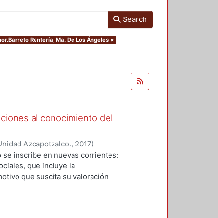
Search
thor.Barreto Rentería, Ma. De Los Ángeles
×
aciones al conocimiento del
Unidad Azcapotzalco.
,
2017
)
Garza, Karla María
;
Alonso-
 se inscribe en nuevas corrientes:
e
;
Larrucea Garritz, Amaya
;
Perez
ciales, que incluye la
artín
;
Tito Rojo, Jose
;
Casares
otivo que suscita su valoración
reto Rentería, Ma. De Los
paisaje y patrimonio que dirige sus
ux, Jorge Gabriel
;
Benhumea Salto,
ra la historia una herramienta
os en el presente y prefigurar las