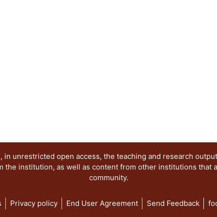
acciones del futuro. Otras orientaciones de caráct
sumado para enriquecer el concepto de paisaje des
escultura, la fotografía, la pintura, la música, la 
de ideas en torno al paisaje motivó al Área de In
Paisaje, del Departamento del Medio Ambiente, pa
seminario “Arte, Historia y Cultura. Nuevas apro
paisaje”, con la finalidad de reunir a destacados
campos del conocimiento, que abordan como tema
paisaje, en su más amplia expresión y significado
volumen comparte una serie de capítulos que re
disciplinas, nuevas aproximaciones que confirman
paisajes culturales. Un breve recorrido por los c
de las múltiples formas de mirar, valorar e interve
 in unrestricted open access, the teaching and research outpu
he institution, as well as content from other institutions that 
community.
s
Privacy policy
End User Agreement
Send Feedback
fo