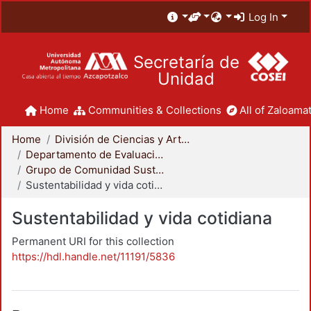
Log In
Secretaría de
Unidad
Home
Communities & Collections
All of Zaloamat
Home
División de Ciencias y Artes para el Diseño
Departamento de Evaluación del Diseño en el Tiempo
Grupo de Comunidad Sustentable
Sustentabilidad y vida cotidiana
Sustentabilidad y vida cotidiana
Permanent URI for this collection
https://hdl.handle.net/11191/5836